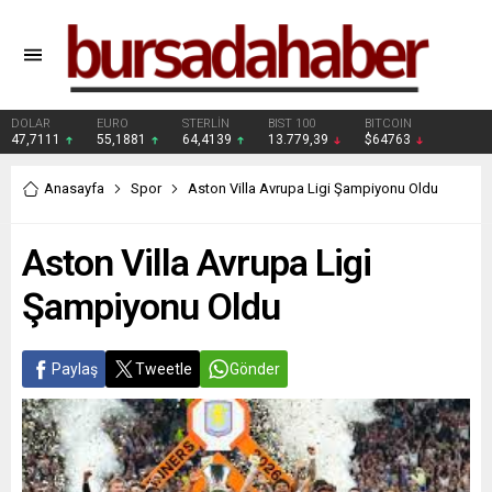
DOLAR
EURO
STERLİN
BIST 100
BITCOIN
47,7111
55,1881
64,4139
13.779,39
$64763
Anasayfa
Spor
Aston Villa Avrupa Ligi Şampiyonu Oldu
Aston Villa Avrupa Ligi
Şampiyonu Oldu
Paylaş
Tweetle
Gönder