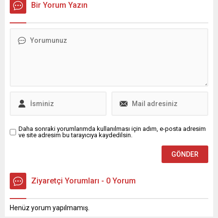
Bir Yorum Yazın
Kasımpaşa - Göztepe 20.00
FIFA kurallarına göre 3 resmi
Galatasaray - Başakşehir FK
maça çıkmaması halinde
31 MAYIS CUMARTESİ
kendisini kadroda görmek
16.00 ...
isteyen Alman Milli Takımı'nı
seçme hakkına sahip.
Daha sonraki yorumlarımda kullanılması için adım, e-posta adresim
ve site adresim bu tarayıcıya kaydedilsin.
Ziyaretçi Yorumları - 0 Yorum
Henüz yorum yapılmamış.