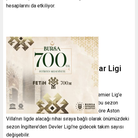
hesaplarını da etkiliyor.
Premier Lig ve Şampiyonlar Ligi
katılım hakları
Avrupa kupalarındaki başarılar nedeniyle Premier Lig’e
verilen ek Şampiyonlar Ligi kotasından biri bu sezon
yeniden İngiltere’ye gitmiş durumda. Buna göre Aston
Villa’nın ligde alacağı nihai sıraya bağlı olarak önümüzdeki
sezon İngiltere’den Devler Ligi’ne gidecek takım sayısı
değişebilir.