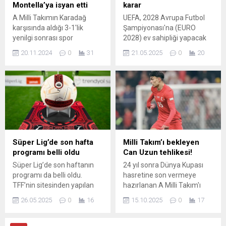
Montella’ya isyan etti
karar
A Milli Takımın Karadağ
UEFA, 2028 Avrupa Futbol
karşısında aldığı 3-1'lik
Şampiyonası'na (EURO
yenilgi sonrası spor
2028) ev sahipliği yapacak
yorumcusu Nihat Kahveci,
ülkelerin elemelerde
20.11.2024
0
31
21.05.2025
0
20
teknik direktör Vincenzo
mücadele edeceğini
Montella'ya adeta ateş
duyurdu. UEFA'nın
püskürdü. Kahveci,
açıklamasına göre
Montella'nın taktiklerini ve
İspanya'nın Bilbao
oyuncu tercihlerini hedef
kentindeki yönetim kurulu
aldı. UEFA Uluslar B Ligi 4 ...
toplantısında EURO 2028
elemelerinin formatı
belirlendi ...
Süper Lig’de son hafta
Milli Takım’ı bekleyen
programı belli oldu
Can Uzun tehlikesi!
Süper Lig’de son haftanın
24 yıl sonra Dünya Kupası
programı da belli oldu.
hasretine son vermeye
TFF’nin sitesinden yapılan
hazırlanan A Milli Takım'ı
açıklamaya göre haftanın
Can Uzun tehlikesi bekliyor.
26.05.2025
0
16
15.10.2025
0
17
programı şöyle: 30 MAYIS
Vincenzo Montella'nın
CUMA 20.00 Antalyaspor -
sadece 2 resmi maçta şans
Trabzonspor 20.00
verdiği 19 yaşındaki oyuncu,