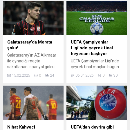
Galatasaray’da Morata
UEFA Şampiyonlar
şoku!
Ligi’nde çeyrek final
heyecanı başlıyor
Galatasaray'ın AZ Alkmaar
ile oynadığı maçta
UEFA Şampiyonlar Ligi'nde
sakatlanan İspanyol golcü
çeyrek final maçları bugün
Alvaro Morata'nın
oynanacak maçlarla
15.02.2025
0
24
06.04.2026
0
30
Fenerbahçe derbisinde
başlıyor. Birbirinden dev
sahada olamayacağı
karşılaşmalar
öğrenildi.
futbolseverleri bekliyor.
Nihat Kahveci
UEFA’dan devrim gibi