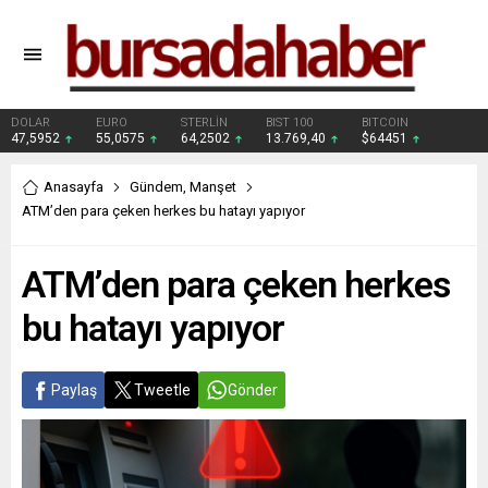
DOLAR
EURO
STERLİN
BIST 100
BITCOIN
47,5952
55,0575
64,2502
13.769,40
$64451
Anasayfa
Gündem
,
Manşet
ATM’den para çeken herkes bu hatayı yapıyor
ATM’den para çeken herkes
bu hatayı yapıyor
Paylaş
Tweetle
Gönder