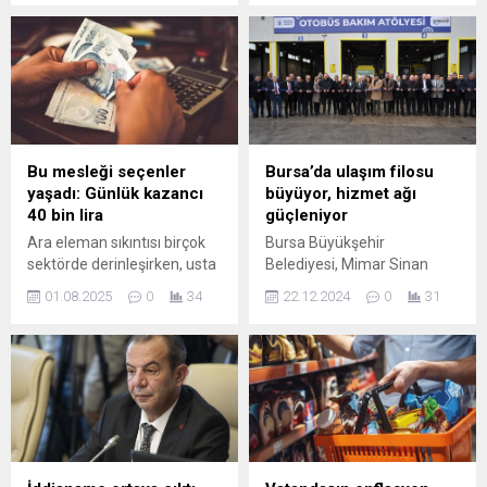
dinamiklerini değiştirebilir.
yaşam süresi ülke genelinde
Ayrıntılar için makalemizi
78,5 yıl olarak hesaplandı.
okuyun.
Bir önceki dönem olan 2022-
2024’te bu süre 78,1 yıl
olarak belirlenmişti. Genel
eğilim, kadınların
erkeklerden daha uzun
yaşadığı yönünde devam
Bu mesleği seçenler
Bursa’da ulaşım filosu
ediyor; doğuşta beklenen
yaşadı: Günlük kazancı
büyüyor, hizmet ağı
yaşam süresi erkeklerde
40 bin lira
güçleniyor
75,9 yıl, kadınlarda ise 81,1
Ara eleman sıkıntısı birçok
Bursa Büyükşehir
yıl...
sektörde derinleşirken, usta
Belediyesi, Mimar Sinan
bulmak her geçen gün daha
Otobüs Garajı’ını yenilenen
01.08.2025
0
34
22.12.2024
0
31
da zor hale geliyor. Özellikle
yüzüyle hizmete açtı. 14
çırak sayısındaki düşüşle
yeni minibüs, 2 körüklü
birlikte yeni nesil meslek
otobüs ve çift katlı yeni
erbaplarının azalması,
otobüsü BURULAŞ
nitelikli ustalara olan talebi
bünyesine de katan
artırdı.
Büyükşehir Belediyesi,
‘Gezici Şoför Eğitim
Programı’nı da başlatarak
hem şoförlerin kendilerini