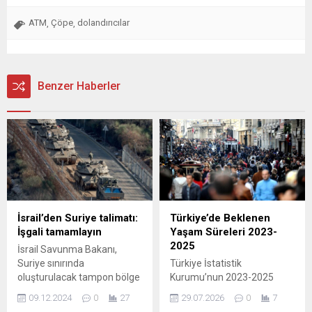
ATM
Çöpe
dolandırıcılar
,
,
Benzer Haberler
İsrail’den Suriye talimatı:
Türkiye’de Beklenen
İşgali tamamlayın
Yaşam Süreleri 2023-
2025
İsrail Savunma Bakanı,
Suriye sınırında
Türkiye İstatistik
oluşturulacak tampon bölge
Kurumu’nun 2023-2025
ile ilgili talimat verdi. Bu
dönemi hayat tablolarına
09.12.2024
0
27
29.07.2026
0
7
gelişme, bölgedeki güvenlik
göre, doğuşta beklenen