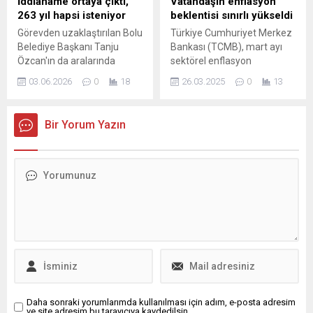
İddianame ortaya çıktı,
Vatandaşın enflasyon
geliştirebilmesini hem de
263 yıl hapsi isteniyor
beklentisi sınırlı yükseldi
yolculara daha kaliteli
Görevden uzaklaştırılan Bolu
Türkiye Cumhuriyet Merkez
hizmet sunulmasını
Belediye Başkanı Tanju
Bankası (TCMB), mart ayı
sağlayacak. Bursa’da daha
Özcan'ın da aralarında
sektörel enflasyon
güvenli, erişilebilir...
olduğu 19 kişinin
beklentilerini duyurdu.
03.06.2026
0
18
26.03.2025
0
13
yargılanacağı davada
Piyasa katılımcıları ve reel
iddianame kabul edildi.
sektörün enflasyon
Özcan hakkında 263 yıla
beklentisi düşerken,
Bir Yorum Yazın
kadar hapis cezası istendi.
hanehalkının enflasyon
beklentisi yükseldi. Piyasa ile
vatandaş arasındaki
beklenti farkı 34,7 puana
ulaştı.
Daha sonraki yorumlarımda kullanılması için adım, e-posta adresim
ve site adresim bu tarayıcıya kaydedilsin.