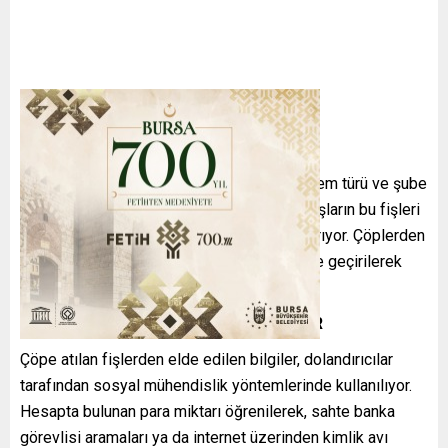
ATM’den alınan fişlerde hesap bakiyesi, işlem türü ve şube
bilgileri gibi kritik veriler yer alıyor. Vatandaşların bu fişleri
çöpe atması, dolandırıcıların işini kolaylaştırıyor. Çöplerden
toplanan fişler sayesinde kişisel bilgiler ele geçirilerek
dolandırıcılık planları hazırlanıyor.
DOLANDIRICILAR BÖYLE FAYDALANIYOR
Çöpe atılan fişlerden elde edilen bilgiler, dolandırıcılar
tarafından sosyal mühendislik yöntemlerinde kullanılıyor.
Hesapta bulunan para miktarı öğrenilerek, sahte banka
görevlisi aramaları ya da internet üzerinden kimlik avı