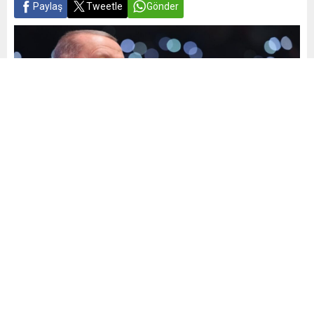
Paylaş
Tweetle
Gönder
Yayınlama: 02.10.2025
A
A
+
-
0
AKP’nin Genişletilmiş İl Başkanları Toplantısı bugün parti
genel merkezinde yapılacak.