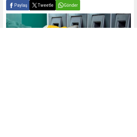
Paylaş
Tweetle
Gönder
Yayınlama: 16.06.2025
A
A
+
-
0
İsrail’in İran’a düzenlediği saldırı sonrası küresel petrol
fiyatlarında yaşanan yükseliş, Türkiye’de akaryakıt