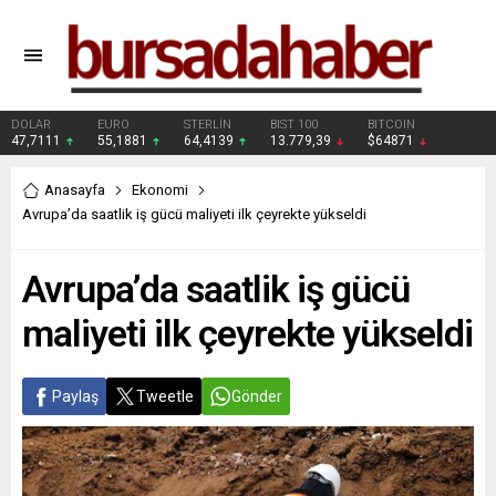
DOLAR
EURO
STERLİN
BIST 100
BITCOIN
47,7111
55,1881
64,4139
13.779,39
$64871
Anasayfa
Ekonomi
Avrupa’da saatlik iş gücü maliyeti ilk çeyrekte yükseldi
Avrupa’da saatlik iş gücü
maliyeti ilk çeyrekte yükseldi
Paylaş
Tweetle
Gönder