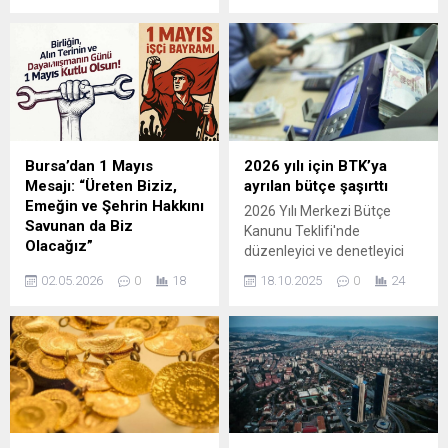
cihazı üzerinden uyguladığı
eskisi kadar kolay
yüksek komisyon oranları
olmayacak. Bununla birlikte
nedeniyle esnaf, bu maliyeti
banka hesabı açmak da
ürün fiyatlarına yansıtmaya
eskisi kadar kolay
başladı. Ancak tüketiciden
olmayacak. Peki yeni
alınan bu ...
sistemde neler değişecek?
Para çekmenin ve banka
hesabı açmanın şartları ne
Bursa’dan 1 Mayıs
2026 yılı için BTK’ya
olacak? İşte yeni dönemle
Mesajı: “Üreten Biziz,
ayrılan bütçe şaşırttı
ilgili ve ATM'den para
Emeğin ve Şehrin Hakkını
2026 Yılı Merkezi Bütçe
çekerken...
Savunan da Biz
Kanunu Teklifi'nde
Olacağız”
düzenleyici ve denetleyici
Bursa, yalnızca fabrikaların,
kurumların alacağı toplam
02.05.2026
0
18
18.10.2025
0
24
üretim bantlarının ve
pay 108 milyar 331 milyon
makinelerin şehri değil; o
363 bin lira olarak belirlendi.
çarkları döndüren, yıllarını ve
sağlığını bu ülkenin
kalkınmasına adayan
emekçilerin kenti olarak bir
kez daha tarih yazdı. Emekli
ve Emekçiler Dernekleri