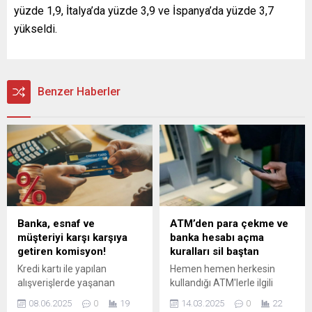
yüzde 1,9, İtalya’da yüzde 3,9 ve İspanya’da yüzde 3,7
yükseldi.
Benzer Haberler
Banka, esnaf ve
ATM’den para çekme ve
müşteriyi karşı karşıya
banka hesabı açma
getiren komisyon!
kuralları sil baştan
Kredi kartı ile yapılan
Hemen hemen herkesin
alışverişlerde yaşanan
kullandığı ATM'lerle ilgili
komisyon gerilimi yeniden
önemli bir adım atılıyor. Artık
08.06.2025
0
19
14.03.2025
0
22
gündemde. Bankaların POS
ATM'den para çekmek