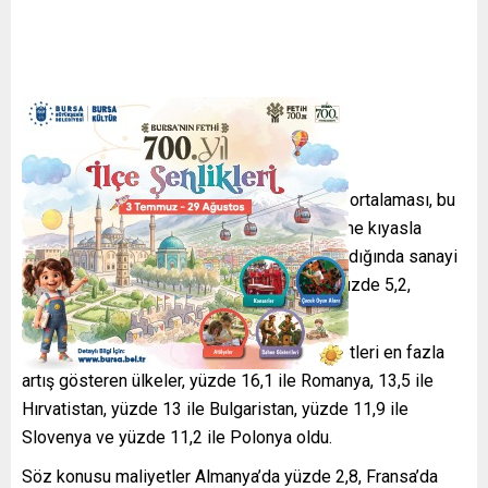
AB üyesi 27 ülkede saatlik iş gücü maliyeti ortalaması, bu
yılın ilk çeyreğinde geçen yılın aynı dönemine kıyasla
yüzde 4,1 yükselirken, sektör bazında bakıldığında sanayi
sektöründe yüzde 3,3, inşaat sektöründe yüzde 5,2,
hizmet sektöründe de yüzde 4,7 arttı.
AB ülkeleri arasında ilk çeyrekte işçi maliyetleri en fazla
artış gösteren ülkeler, yüzde 16,1 ile Romanya, 13,5 ile
Hırvatistan, yüzde 13 ile Bulgaristan, yüzde 11,9 ile
Slovenya ve yüzde 11,2 ile Polonya oldu.
Söz konusu maliyetler Almanya’da yüzde 2,8, Fransa’da