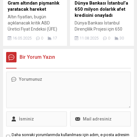
Federasyonu Siyasi
Gram altından pişmanlık
Dünya Bankası İstanbul’a
Partilerden Sorumlu Genel
yaratacak hareket
650 milyon dolarlık afet
Başkan Yardımcısı ve Bursa
kredisini onayladı
Altın fiyatları, bugün
Emekli ve Emekçiler Derneği
açıklanacak kritik ABD
Dünya Bankası İstanbul
Yönetim Kurulu Başkanı
Üretici Fiyat Endeksi (ÜFE)
Dirençlilik Projesi için 650
Sedat Hastürk, 1...
verisi öncesinde dün
milyon dolarlık krediyi
16.05.2025
0
17
11.08.2025
0
30
haftalar sonra sert düşüş
onayladı. Dünya Bankası,
yaşadı. Spot altının ons fiyatı
İstanbul’un afetler için acil
dün %0,8 oranında
durum hazırlık ve müdahale
Bir Yorum Yazın
gerileyerek 3.153 dolar
kapasitesinin
seviyesine inmiş, ABD altın
güçlendirilmesi amacıyla
vadeli işlemleri de %1 ...
yürütülen İstanbul Dirençlilik
Projesi’ne yönelik 650
milyon dolarlık krediye onay
verdi. Bankadan yapılan
açıklamaya göre, İstanbul
Dirençlilik Projesi, “acil
durum hazırlık ve müdahale
kapasitesinin
güçlendirilmesi”, “kamu...
Daha sonraki yorumlarımda kullanılması için adım, e-posta adresim