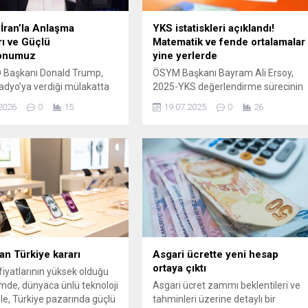
İran’la Anlaşma
YKS istatiskleri açıklandı!
rı ve Güçlü
Matematik ve fende ortalamalar
onumuz
yine yerlerde
D Başkanı Donald Trump,
ÖSYM Başkanı Bayram Ali Ersoy,
dyo’ya verdiği mülakatta
2025-YKS değerlendirme sürecinin
yürütülen görüşmeler ve son
tamamlandığını ve sonuçların
2026
0
15
19.07.2025
0
26
akkında
ykssonuc.osym.gov.tr adresinden
dirmelerde bulundu.
öğrenilebileceğini duyurdu. Temel
anlı yetkililerin
Yeterlilik Testi (TYT) ile Alan
ştirilmiş uranyumu teslim
Yeterlilik Testleri (AYT) sayısal puan
rine dair beyanlarına atıfta
türünde birinciliği ...
k bu sürece ilişkin
n yüksek olduğunu belirtti.
ashington’ın İran
ki pazarlık gücünün güçlü
 vurguladı ve süreci
getirmeyeceklerini
an Türkiye kararı
Asgari ücrette yeni hesap
.
ortaya çıktı
fiyatlarının yüksek olduğu
de, dünyaca ünlü teknoloji
Asgari ücret zammı beklentileri ve
le, Türkiye pazarında güçlü
tahminleri üzerine detaylı bir