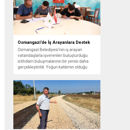
vatandaşlara yeni yaşam alanları sunmak
amacıyla yürüttüğü park çalışmalarını
sürdürüyor....
Osmangazi’de İş Arayanlara Destek
Osmangazi Belediyesi’nin iş arayan
vatandaşlarla işverenleri buluşturduğu
istihdam buluşmalarının bir yenisi daha
gerçekleştirildi. Yoğun katılımın olduğu
organizasyonda işverenlerle birebir
görüşme yapan 50 kişi yapılan
değerlendirmelerin ardından iş sahibi oldu.
Osmangazi Belediyesi’nin, Bursa Ticaret
ve Sanayi Odası (BTSO) ve İŞKUR iş
birliğiyle yıl boyunca sürdürdüğü istihdam
buluşmaları yoğun ilgi görmeye devam...