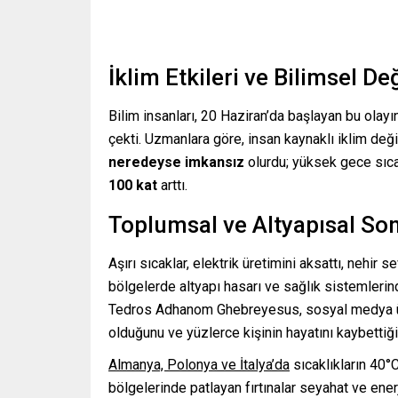
İklim Etkileri ve Bilimsel D
Bilim insanları, 20 Haziran’da başlayan bu olayın
çekti. Uzmanlara göre, insan kaynaklı iklim değ
neredeyse imkansız
olurdu; yüksek gece sıcak
100 kat
arttı.
Toplumsal ve Altyapısal So
Aşırı sıcaklar, elektrik üretimini aksattı, nehir s
bölgelerde altyapı hasarı ve sağlık sistemleri
Tedros Adhanom Ghebreyesus, sosyal medya ü
olduğunu ve yüzlerce kişinin hayatını kaybettiğin
Almanya, Polonya ve İtalya’da
sıcaklıkların 40°
bölgelerinde patlayan fırtınalar seyahat ve ene