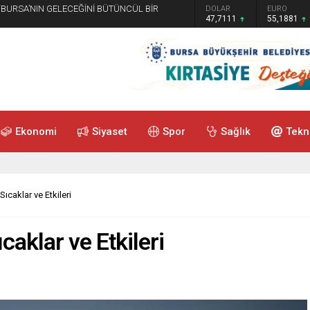
 “BURSA’NIN GELECEĞİNİ BÜTÜNCÜL BİR
GRAM ALTIN
DOLAR
EURO
6.660,55
47,7111
55,1881
Ekonomi
Siyaset
Spor
Sağlık
Tekn
Sıcaklar ve Etkileri
caklar ve Etkileri