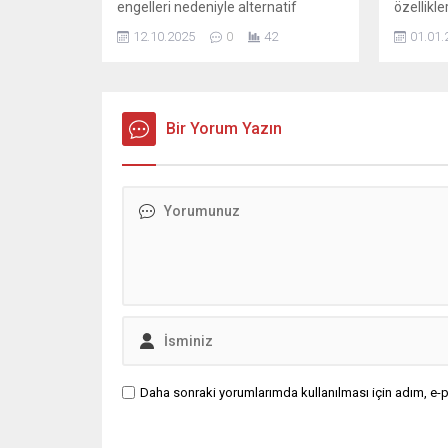
engelleri nedeniyle alternatif
özellikle
ülkeleri değerlendiren Türk
çeken iP
12.10.2025
0
42
01.01.
vatandaşlarının yeni adresi
tanıtmay
Gürcistan oldu. Komşu ülke, vize ya
da oturum izni şartı olmadan 1 yıla
kadar ikamet hakkı tanımasıyla
dikkat çekiyor.
Bir Yorum Yazın
Daha sonraki yorumlarımda kullanılması için adım, e-p