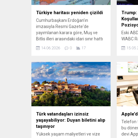
Türkiye haritası yeniden çizildi
Trump: 
Koşulla
Cumhurbaşkanı Erdoğan'ın
Pozisy
imzasıyla Resmi Gazete'de
yayımlanan karara göre, Muş ve
Eski AB
Bitlis illeri arasındaki idari sınır hattı
WABC Ra
yeniden çizildi. Karar kapsamında
İran’la 
14.06.2026
0
17
15.05.
ayrıca Sivas'ın iki ilçesinde arazi
durum h
toplulaştırma çalışması
değerlen
yürütüleceği duyuruldu.
Trump, İr
zenginle
edecekle
bulunara
güvenini
Trump, W
üzerinde
olduğunu
aceleye 
Türk vatandaşları izinsiz
Apple’d
söyledi...
yaşayabiliyor: Duyan biletini alıp
Telefon 
taşınıyor
bu dönem
Yüksek yaşam maliyetleri ve vize
devi App