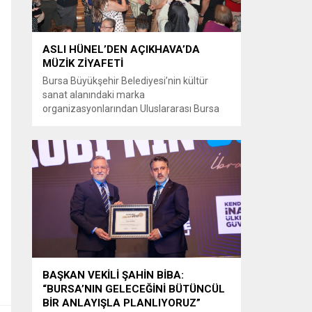
ASLI HÜNEL’DEN AÇIKHAVA’DA
MÜZİK ZİYAFETİ
Bursa Büyükşehir Belediyesi’nin kültür
sanat alanındaki marka
organizasyonlarından Uluslararası Bursa
Festivali’nde Türk müziğinin güçlü sesi Aslı
Hünel, Bursalılara müzik ziyafeti sundu.
Büyükşehir Belediyesi adına Bursa Kültür
Sanat ve Turizm Vakfı (BKSTV) tarafından
bu yıl 64’üncüsü düzenlenen Uluslararası
Bursa Festivali, sevilen sanatçı Aslı Hünel’i
müzikseverlerle buluşturdu. Uludağ İçecek
ana sponsorluğunda düzenlenen...
BAŞKAN VEKİLİ ŞAHİN BİBA:
“BURSA’NIN GELECEĞİNİ BÜTÜNCÜL
BİR ANLAYIŞLA PLANLIYORUZ”