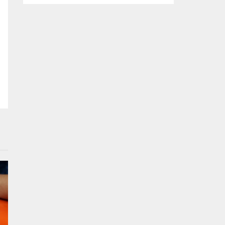
tasarlanan ve imalatı gerçekleştirilen
‘mobil ikram’ ve ‘mobil şarj istasyonu’
araçlarının yapım çalışmalarını inceledi.
Büyükşehir Belediyesi Afet İşleri Dairesi
Başkanlığı tarafından, olası afetler sonrası
vatandaşların temel ihtiyaçlarını
karşılamak amacıyla projelendirilen ‘mobil
ikram’ ve ‘mobil şarj istasyonu’...