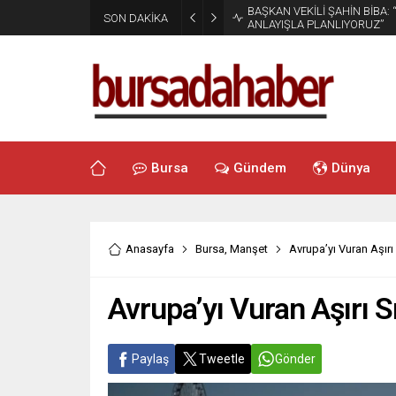
BAŞKAN VEKİLİ ŞAHİN BİBA:
SON DAKİKA
ANLAYIŞLA PLANLIYORUZ”
Bursa
Gündem
Dünya
Anasayfa
Bursa
,
Manşet
Avrupa’yı Vuran Aşırı 
Avrupa’yı Vuran Aşırı Sı
Paylaş
Tweetle
Gönder