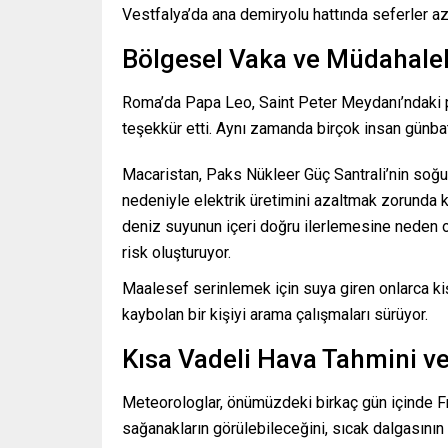
Vestfalya’da ana demiryolu hattında seferler aza
Bölgesel Vaka ve Müdahale
Roma’da Papa Leo, Saint Peter Meydanı’ndaki p
teşekkür etti. Aynı zamanda birçok insan günbat
Macaristan, Paks Nükleer Güç Santrali’nin soğut
nedeniyle elektrik üretimini azaltmak zorunda ka
deniz suyunun içeri doğru ilerlemesine neden ol
risk oluşturuyor.
Maalesef serinlemek için suya giren onlarca kiş
kaybolan bir kişiyi arama çalışmaları sürüyor.
Kısa Vadeli Hava Tahmini v
Meteorologlar, önümüzdeki birkaç gün içinde F
sağanakların görülebileceğini, sıcak dalgasının