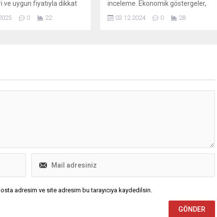
ri ve uygun fiyatıyla dikkat
inceleme. Ekonomik göstergeler,
hone SE 4 modelini
enflasyon etkileri ve çalışanların
2025
0
22
03.12.2024
0
28
a hazırlanıyor.
yaşam standartları hakkında en
güncel bilgiler burada! Asgari ücret
zammıyla ilgili merak ettikleriniz.
osta adresim ve site adresim bu tarayıcıya kaydedilsin.