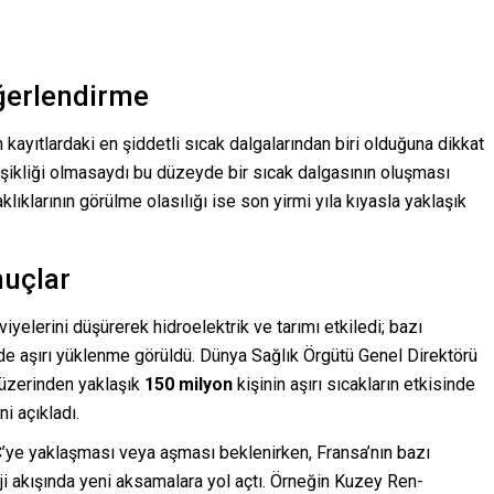
eğerlendirme
 kayıtlardaki en şiddetli sıcak dalgalarından biri olduğuna dikkat
işikliği olmasaydı bu düzeyde bir sıcak dalgasının oluşması
lıklarının görülme olasılığı ise son yirmi yıla kıyasla yaklaşık
nuçlar
eviyelerini düşürerek hidroelektrik ve tarımı etkiledi; bazı
nde aşırı yüklenme görüldü. Dünya Sağlık Örgütü Genel Direktörü
zerinden yaklaşık
150 milyon
kişinin aşırı sıcakların etkisinde
i açıkladı.
C’ye yaklaşması veya aşması beklenirken, Fransa’nın bazı
rji akışında yeni aksamalara yol açtı. Örneğin Kuzey Ren-