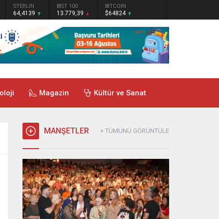
STERLİN
BIST 100
BITCOIN
64,4139
13.779,39
$64824
oloji
Magazin
Kültür ve Sanat
MANŞETLER
+ TÜMÜNÜ GÖRÜNTÜLE