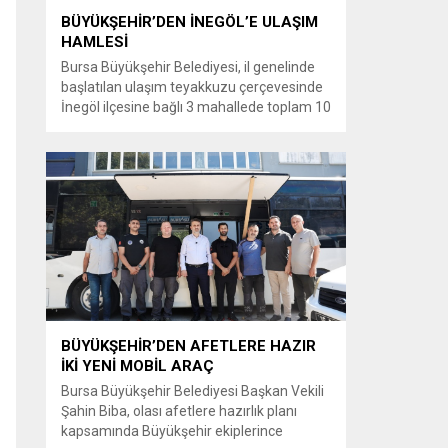
BÜYÜKŞEHİR’DEN İNEGÖL’E ULAŞIM
HAMLESİ
Bursa Büyükşehir Belediyesi, il genelinde
başlatılan ulaşım teyakkuzu çerçevesinde
İnegöl ilçesine bağlı 3 mahallede toplam 10
kilometrelik güzergahta sathi kaplama ve
yol genişletme çalışmalarına başladı. Şahin
Biba başkanlığında başlatılan ulaşım
seferberliği kapsamında Bursa Büyükşehir
Belediyesi Ulaşım Dairesi Başkanlığı
koordinasyonuyla 17 ilçede yol yenileme
çalışmalarına hız verildi. Başkan Vekili
Biba’nın göreve...
BÜYÜKŞEHİR’DEN AFETLERE HAZIR
İKİ YENİ MOBİL ARAÇ
Bursa Büyükşehir Belediyesi Başkan Vekili
Şahin Biba, olası afetlere hazırlık planı
kapsamında Büyükşehir ekiplerince