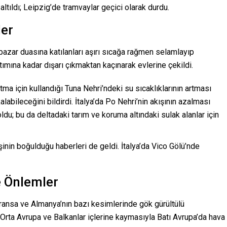
ltıldı; Leipzig’de tramvaylar geçici olarak durdu.
ler
azar duasına katılanları aşırı sıcağa rağmen selamlayıp
ımına kadar dışarı çıkmaktan kaçınarak evlerine çekildi.
ma için kullandığı Tuna Nehri’ndeki su sıcaklıklarının artması
labileceğini bildirdi. İtalya’da Po Nehri’nin akışının azalması
du; bu da deltadaki tarım ve koruma altındaki sulak alanlar için
inin boğulduğu haberleri de geldi. İtalya’da Vico Gölü’nde
e Önlemler
ransa ve Almanya’nın bazı kesimlerinde gök gürültülü
 Orta Avrupa ve Balkanlar içlerine kaymasıyla Batı Avrupa’da hava