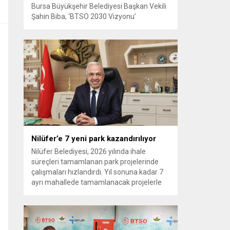
Bursa Büyükşehir Belediyesi Başkan Vekili
Şahin Biba, ‘BTSO 2030 Vizyonu’
kapsamında hayata geçirilen TEKNOSAB
KOBİ OSB’nin tanıtıldığı lansman
programında, “Bursa’mızın ulaşım ve
turizm master planlarını vatandaşlarımızın
konforunu ve güvenliğini esas alarak
hazırlıyoruz. Çevre düzeni planı
çalışmalarımızı da şehrimizin gelecek
yıllardaki gelişimini bütüncül bir anlayışla
yönlendirecek şekilde sürdürüyoruz. KOBİ
OSB de...
Nilüfer’e 7 yeni park kazandırılıyor
Nilüfer Belediyesi, 2026 yılında ihale
süreçleri tamamlanan park projelerinde
çalışmaları hızlandırdı. Yıl sonuna kadar 7
ayrı mahallede tamamlanacak projelerle
kente yaklaşık 24 bin metrekarelik yeni
park alanı kazandırılacak. Nilüfer
Belediyesi, ilçe genelinde kişi başına düşen
yeşil alan miktarını artırmak ve