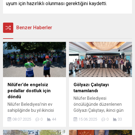
uyum için hazırlıklı olunması gerektiğini kaydetti.
Benzer Haberler
Nilüfer’de engelsiz
Gölyazı Çalıştayı
pedallar dostluk için
tamamlandı
döndü
Nilüfer Belediyesi
Nilüfer Belediyesi’nin ev
öncülüğünde düzenlenen
sahipliğinde bu yıl ikincisi
Gölyazı Çalıştayı, ikinci gün
düzenlenen Bursa Eşpedal
programının ardından
08.07.2025
0
44
15.06.2025
0
33
Festivali, 9 farklı şehirden
tamamlandı. Tarihi yerleşim
25’i görme engelli toplam 60
yerinin geleceğini konuşmak
bisikletçiyi bir araya getirdi.
ve yapılacaklar konusunda