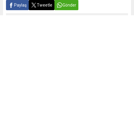
Paylaş
Tweetle
Gönder
Yayınlama: 26.06.2026
A
A
+
-
18 milyon öğrenci için beklenen an geldi; eğitim-öğretim
yılı sona erdi ve yaz tatili başladı. Bugün milyonlarca