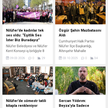
Beş gün süren festivalde
yol haritası belirlemek
katılımcılar, tandem
amacıyla düzenlenen
bisikletlerle Mysia Yolları’nın
çalıştayın ikinci gününde
tarihi rotalarında pedal
ortak akıl çalışmaları yapıldı.
çevirerek unutulmaz anlar
Bursa’nın tarihi
yaşadı. Nilüfer Belediyesi, 2
yerleşimlerinden olan
Nilüfer’de kadınlar tek
Özgür Şahin Mazbatasını
– 6 Temmuz tarihleri
Gölyazı’nın geleceğini
ses oldu: “Eşitlik Ses
Aldı
arasında Eşpedal Derneği
konuşmak amacıyla
İster Biz Buradayız”
Cumhuriyet Halk Partisi
Bursa...
düzenlenen Gölyazı
Nilüfer Belediyesi ve Nilüfer
Nilüfer İlçe Başkanlığı,
Çalıştayı, ikinci gün
Kent Konseyi iş birliğiyle 8
Altınşehir Mahalle
programının ardından sona
Mart Dünya Kadınlar Günü
Temsilciliği’nde düzenlenen
erdi. Nilüfer Belediyesi’nin...
09.03.2026
0
29
03.10.2025
0
34
kapsamında düzenlenen
mazbata töreniyle birlik ve
yürüyüşte bir araya gelen
beraberlik mesajı verdi. CHP
kadınlar, eşitlik, barış ve
Nilüfer İlçe Başkanı Özgür
adalet taleplerini dile getirdi.
Şahin’in öncülüğünde
Nilüfer Belediyesi ve Nilüfer
gerçekleşen törene partililer
Kent Konseyi, 8 Mart Dünya
yoğun ilgi gösterdi. Törene
Kadınlar Günü’nde geniş
ev sahipliği yapan Altınşehir
katılımlı bir yürüyüş ve basın
Mahalle Temsilcisi Ali
açıklaması düzenledi. “Eşitlik
Akkuyu’ya teşekkür eden
Nilüfer’de sömestr tatili
Sercan Yıldırım:
Ses İster, Biz...
Şahin, “Katılımlarıyla
kitapla renkleniyor
Beyza’yla Sadece