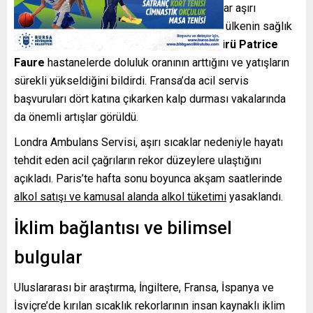
Özellikle yaşlılar ve kronik rahatsızlığı olanlar aşırı
sıcaklardan ciddi şekilde etkileniyor; birçok ülkenin sağlık
sistemi alarm veriyor.
Paris Emniyet Müdürü Patrice
Faure
hastanelerde doluluk oranının arttığını ve yatışların
sürekli yükseldiğini bildirdi. Fransa’da acil servis
başvuruları dört katına çıkarken kalp durması vakalarında
da önemli artışlar görüldü.
Londra Ambulans Servisi, aşırı sıcaklar nedeniyle hayatı
tehdit eden acil çağrıların rekor düzeylere ulaştığını
açıkladı. Paris’te hafta sonu boyunca akşam saatlerinde
alkol satışı ve kamusal alanda alkol tüketimi
yasaklandı.
İklim bağlantısı ve bilimsel
bulgular
Uluslararası bir araştırma, İngiltere, Fransa, İspanya ve
İsviçre’de kırılan sıcaklık rekorlarının insan kaynaklı iklim