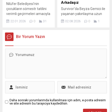
gücümüze güç katan tüm
Arkadaşız
Nilüfer Belediyesi’nin
yol arkadaşlarımıza
çocukların sömestr tatilini
Survivor’da Beyza Gemici ile
minnettarım....
verimli geçirmeleri amacıyla
yaşanan yakınlaşma uzun
düzenlediği etkinlikler tüm
süre konuşuldu. Kamp içinde
22.01.2026
0
31
02.08.2026
0
1
hızıyla sürüyor. “Çocuklar
Beyza’nın Sercan’ın yanına
Kütüphanede” buluşmaları
gitmesi sosyal medyada ve
kapsamında Üçevler
ekranlarda çeşitli
Bir Yorum Yazın
Kütüphanesi’ne konuk olan
spekülasyonlara yol açtı; ikili
yazar Burcu Aktaş,
ise bu iddiaları hiçbir zaman
çocuklarla “Vahşi Şeyler”
doğrulamadı. Gündemi
romanı üzerinden kentsel
meşgul eden olayın
dönüşümü, kaybolan anıları
ardından Sercan,
ve doğanın yaşam
suskunluğunu bozdu ve
mücadelesini konuştu.
yaşananları kendi ağzından
Nilüfer Belediyesi, sömestr
anlattı. Konunun
tatili boyunca çocukları
çarpıtıldığını, bunun kendisini
sanat ve edebiyatla
rahatsız ettiğini ve...
buluşturmaya devam
ediyor....
Daha sonraki yorumlarımda kullanılması için adım, e-posta adresim
ve site adresim bu tarayıcıya kaydedilsin.