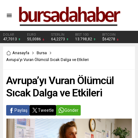
DOLAR
EURO
STERLİN
BIST 100
BITCOIN
47,7013
55,0086
64,2273
13.798,82
$64278
Anasayfa
Bursa
Avrupa’yı Vuran Ölümcül Sıcak Dalga ve Etkileri
Avrupa’yı Vuran Ölümcül
Sıcak Dalga ve Etkileri
Paylaş
Tweetle
Gönder