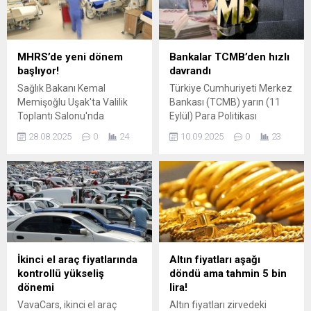
güçlendirmek amacıyla
Brent petrol varil ...
anlamlı bir etkinliğe imza
attı. Demirtaş Kültür
Merkezi’nde düzenlenen
MHRS’de yeni dönem
Bankalar TCMB’den hızlı
“Yetişkinlerle Çocuk
başlıyor!
davrandı
Kitaplarına Bakış Atölyesi”
Sağlık Bakanı Kemal
Türkiye Cumhuriyeti Merkez
velilerin kitaplara farklı bir
Memişoğlu Uşak'ta Valilik
Bankası (TCMB) yarın (11
gözle bakmalarını ve
Toplantı Salonu'nda
Eylül) Para Politikası
çocuklarına kitap okuma...
gerçekleştirilen "Sağlıklı
Toplantısı'nda faiz kararını
28.08.2025
0
24
10.09.2025
0
23
Türkiye Yüzyılı Uşak Sağlık
açıklayacak. TCMB'nin faiz
Yöneticileri Toplantısı"nın
indirimine gideceği bir
ardından açıklamalarda
süredir öngörülüyordu. 300-
bulundu. Sağlık Bakanı
350 baz puanlık indirim
Kemal Memişoğlu, kendi
beklentisi, CHP üzerinden
randevu sistemi bulunan ...
sürdürülen siyasi ...
İkinci el araç fiyatlarında
Altın fiyatları aşağı
kontrollü yükseliş
döndü ama tahmin 5 bin
dönemi
lira!
VavaCars, ikinci el araç
Altın fiyatları zirvedeki