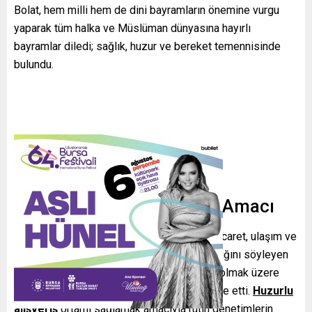
Bolat, hem milli hem de dini bayramların önemine vurgu
yaparak tüm halka ve Müslüman dünyasına hayırlı
bayramlar diledi; sağlık, huzur ve bereket temennisinde
bulundu.
Denetimlerin Kapsamı ve Amacı
Bayram hareketliliğinin artmasıyla birlikte ticaret, ulaşım ve
lojistik alanlarında yoğun bir canlılık yaşandığını söyleyen
Bolat, bu dönemde Ticaret Bakanlığı başta olmak üzere
ilgili kurumların sahada aktif rol aldığını ifade etti.
Huzurlu
alışveriş
ortamı sağlamak amacıyla rutin denetimlerin