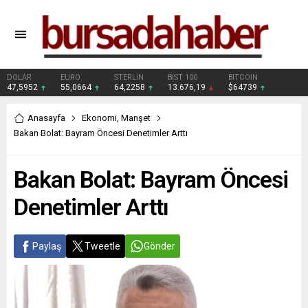
DOLAR
EURO
STERLİN
BIST 100
BITCOIN
47,5952
55,0664
64,2258
13.676,19
$64739
Anasayfa
Ekonomi
,
Manşet
Bakan Bolat: Bayram Öncesi Denetimler Arttı
Bakan Bolat: Bayram Öncesi
Denetimler Arttı
Paylaş
Tweetle
Gönder