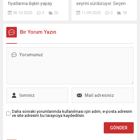
fiyatlarına ilişkin yapay
seyrini sürdürüyor. Geçen
zekayla geliştirdiği "VavaAI
hafta rekor üzerine rekor
06.10.2025
0
20
11.09.2025
0
18
Fiyat Endeksi"nin eylül ayı
kıran gram altın yeni
sonuçlarını yayımladı.
haftada da rekor serisini
Şirketten yapılan
sürdürdü. Altında günler
Bir Yorum Yazın
açıklamaya göre, kamuya
sonra ilk kez dün güne
açık verilerin analizi
rekorsuz başlamıştı. Bugün
yapılarak hazırlanan rapora
de düşüşle başladı. CHP'nin
göre, ikinci el araç fiyatları
İstanbul İl ...
bir önceki aya kıyasla
ortalama yüzde 1,8
oranında arttı.
Daha sonraki yorumlarımda kullanılması için adım, e-posta adresim
ve site adresim bu tarayıcıya kaydedilsin.