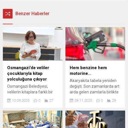
Benzer Haberler
Osmangazi’de veliler
Hem benzine hem
çocuklarıyla kitap
motorine…
yolculuğuna çıkıyor
Akaryakıta tabela yeniden
Osmangazi Belediyesi,
değişti. Son zamanlarda art
velilerin kitaplara farklı bir
arda gelen zamlarla birlikte
gözle bakabilmesi ve
litresi 60 TL'ye dayanan
10.09.2025
0
27
28.11.2025
0
29
çocuklarına kitap sevgisi
hatta bazı illerde 60 lirayı
aşılaması için özel bir atölye
geçen motorin fiyatları, araç
başlattı. Osmangazi
sahiplerini zorlamaya
Belediyesi, ailelerin
başlamıştı. Fakat
çocuklarıyla kitap ilişkisini
uluslararası piyasalarda