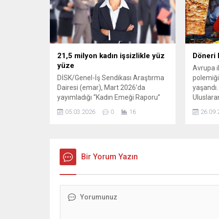
yalıtımları dikkate alınarak planlandı.
Bu başarı
Konutların Özellikleri...
kategori
turizm te
21,5 milyon kadın işsizlikle yüz
Döneri 
yüze
Avrupa i
DİSK/Genel-İş Sendikası Araştırma
polemiği
Dairesi (emar), Mart 2026’da
yaşandı.
yayımladığı “Kadın Emeği Raporu”
Uluslara
ile çalışma hayatındaki kadınların
(UDOFED)
05.03.2026
0
16
26.09.
yaşadığı tabloyu verilerle ortaya
dönerin 
koydu. Raporda, çalışma çağındaki
hazırlan
33 milyonu aşkın kadın nüfusunun
yönelik b
yüzde 64’ünün ...
Bir Yorum Yazın