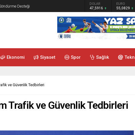
GRAM ALTIN
DOLAR
EURO
 Söndürme Desteği
6.521,34
47,5916
55,0829
Ekonomi
Siyaset
Spor
Sağlık
Tekn
fik ve Güvenlik Tedbirleri
 Trafik ve Güvenlik Tedbirleri