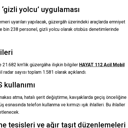
 ‘gizli yolcu’ uygulaması
emeri uyarıları yapılacak, güzergâh üzerindeki araçlarda emniyet
e bin 238 personel, gizli yolcu olarak otobüs denetimlerinde
leri
 21.682 km’lik güzergâha ilişkin bilgiler
HAYAT 112 Acil Mobil
 radar sayısı toplam 1.581 olarak açıklandı.
S kullanımı
makas atma, hatalı şerit değiştirme, kavşaklarda geçiş önceliğine
snasında telefon kullanma ve kırmızı ışık ihlalleri. Bu ihlaller
etlenecek.
e tesisleri ve ağır taşıt düzenlemeleri