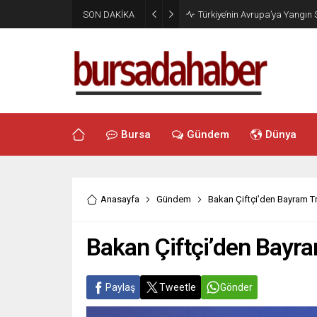
SON DAKİKA
Türkiye’nin Avrupa’ya Yangın
Bursa
Gündem
Dünya
Anasayfa
Gündem
Bakan Çiftçi’den Bayram Tra
Bakan Çiftçi’den Bayram
Paylaş
Tweetle
Gönder