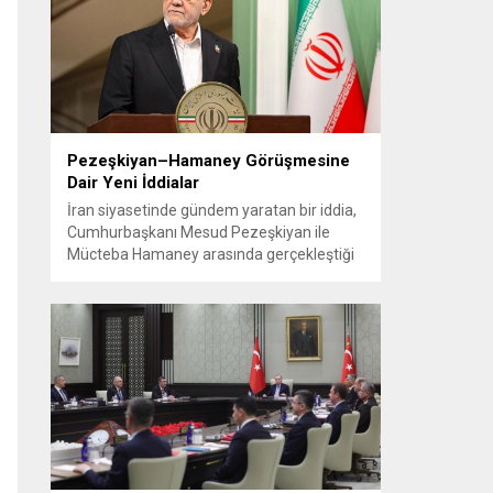
2008’de kapalı alanlarda sigara yasağı,
2013’te araç içi yasak ve 2019’da düz
paket uygulamasına geçiş sayılabilir....
Pezeşkiyan–Hamaney Görüşmesine
Dair Yeni İddialar
İran siyasetinde gündem yaratan bir iddia,
Cumhurbaşkanı Mesud Pezeşkiyan ile
Mücteba Hamaney arasında gerçekleştiği
öne sürülen görüşmeyle ilgili ayrıntılarla
birlikte paylaşıldı. Muhalif bir kaynak,
buluşmanın uzun diplomatik çabalar
sonucu ve olağan protokollerin dışında
yapıldığını ileri sürdü. Habere göre görüşme
için uzun süre izin beklenmiş; izin
verildikten sonra da etkinliğin resmi...