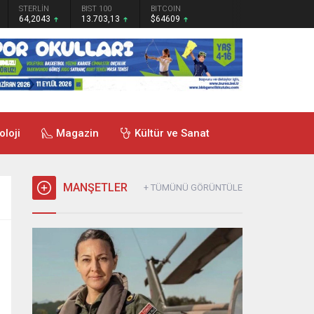
STERLİN
BIST 100
BITCOIN
64,2043
13.703,13
$64609
oloji
Magazin
Kültür ve Sanat
MANŞETLER
+ TÜMÜNÜ GÖRÜNTÜLE