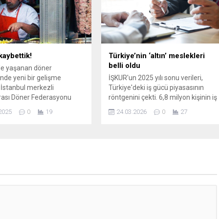
yla Türkiye, plaj
vurguluyor.
sinde dünyada üçüncü,
kneleri kategorisinde...
kaybettik!
Türkiye’nin ‘altın’ meslekleri
belli oldu
le yaşanan döner
nde yeni bir gelişme
İŞKUR'un 2025 yılı sonu verileri,
 İstanbul merkezli
Türkiye'deki iş gücü piyasasının
rası Döner Federasyonu
röntgenini çekti. 6,8 milyon kişinin iş
, Avrupa Birliği'nde (AB)
bulduğu son 5 yıllık süreçte, lise
2025
0
19
24.03.2026
0
27
yalnızca "Türk usulü"
mezunlarının üniversite mezunların
dığında tescillenmesine
geride bıraktığı görüldü. Peki, en çok
aşvurusunu geri çekti. AB ...
hangi mesleklerde işe yerleşme
yapıldı? İşte o meslekler...