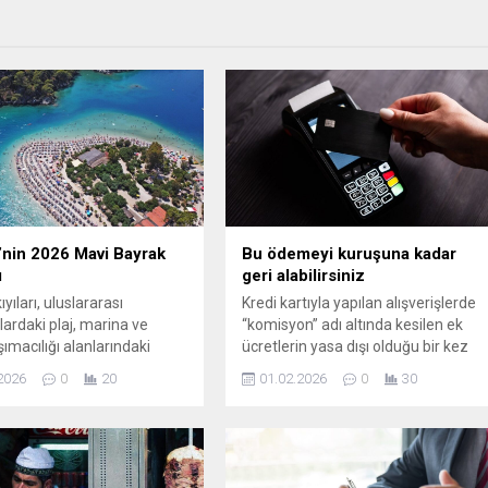
’nin 2026 Mavi Bayrak
Bu ödemeyi kuruşuna kadar
ı
geri alabilirsiniz
ıyıları, uluslararası
Kredi kartıyla yapılan alışverişlerde
lardaki plaj, marina ve
“komisyon” adı altında kesilen ek
ımacılığı alanlarındaki
ücretlerin yasa dışı olduğu bir kez
rıyla dikkat çekmeye devam
daha ortaya çıktı. Kayseri’de 2 TL’lik
2026
0
20
01.02.2026
0
30
Kültür ve Turizm
kesinti için Tüketici Hakem
’nın açıkladığı verilere göre
Heyeti’ne başvuran vatandaş,
ında 580 plaj, 30 marina, 18
parasını geri aldı. Uzmanlar, benzer
eknesi ve 26 bireysel yat
mağduriyet yaşayan tüketicilerin
rak almaya hak kazandı.
haklarını araması gerektiğini