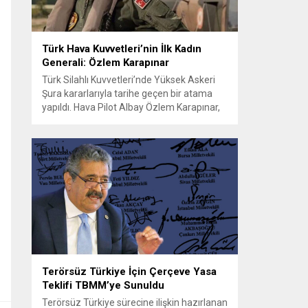
Türk Hava Kuvvetleri’nin İlk Kadın
Generali: Özlem Karapınar
Türk Silahlı Kuvvetleri’nde Yüksek Askeri
Şura kararlarıyla tarihe geçen bir atama
yapıldı. Hava Pilot Albay Özlem Karapınar,
30 Ağustos 2026 itibarıyla tuğgeneral
rütbesine yükselerek Türk Hava
Kuvvetleri’nde general rütbesine erişen ilk
kadın subay oldu. Bu terfi, kadınların askeri
komuta kademelerindeki temsiliyetinin
güçlenmesi açısından önemli bir işaret
niteliği taşıyor. YAŞ toplantısında...
Terörsüz Türkiye İçin Çerçeve Yasa
Teklifi TBMM’ye Sunuldu
Terörsüz Türkiye sürecine ilişkin hazırlanan