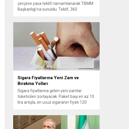
çerçeve yasa teklifi tamamlanarak TBMM
Başkanlığı’na sunuldu. Teklif, 360
milletvekilinin imzasını taşıyor ve AK Parti,
MHP, DEM Parti, CHP ile Yeni Yol
grubundan milletvekillerinin desteğiyle
hazırlandı. Çerçeve düzenleme kısa süre
içinde Adalet Komisyonu’nda görüşülecek
ve Genel Kurul gündemine alınması
bekleniyor. Teklifin TBMM’de ele
alınmasıyla süreçte...
Sigara Fiyatlarına Yeni Zam ve
Bırakma Yolları
Sigara fiyatlarına gelen yeni zamlar
tüketicileri zorlayacak. Paket başı en az 10
lira artışla, en ucuz sigaranın fiyatı 120
TL’ye yükselirken, güncellenmiş fiyatlar
bugünden itibaren satışa yansıtıldı.
Geçmişte Türkiye’de tütün politikalarını
şekillendiren düzenlemeler arasında