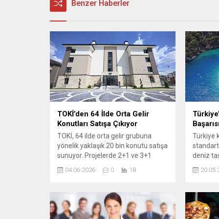
Benzer Haberler
TOKİ’den 64 İlde Orta Gelir
Türkiye
Konutları Satışa Çıkıyor
Başarıs
TOKİ, 64 ilde orta gelir grubuna
Türkiye k
yönelik yaklaşık 20 bin konutu satışa
standart
sunuyor. Projelerde 2+1 ve 3+1
deniz taş
tiplerinde, yatay mimariyle ve
başarıla
04.06.2026
0
18
20.05.
bölgenin geleneksel dokusuna
ediyor. 
uyumlu tasarımlar yer alıyor. İnşa
Bakanlığı
edilen örnek daireler tünel kalıp
2026 yıl
sistemiyle deprem yönetmeliklerine
turizm t
uygun şekilde yapıldı; ısı, su ve ses
Mavi Bay