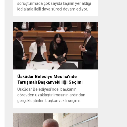
soruşturmada çok sayıda kişinin yer aldığı
iddialarla ilgili dava süreci devam ediyor.
Mahkeme, savcının görüşünü aldıktan
sonra sanıkların tutukluluk hallerini ayrı ayrı
değerlendirdi. İnceleme sonucunda,
aralarında Ekrem İmamoğlu’nun da
bulunduğu 53 tutuklu hakkında tutukluluk
hallerinin sürdürülmesine karar verildi.
İddialar ve değerlendirilen talepler
Soruşturma kapsamında sanıklara
yöneltilen...
Üsküdar Belediye Meclisi’nde
Tartışmalı Başkanvekilliği Seçimi
Üsküdar Belediyesi’nde, başkanın
görevden uzaklaştırılmasının ardından
gerçekleştirilen başkanvekili seçimi,
tartışmalı ve hukuki itirazlara konu olacak
uygulamalarla gündeme geldi. Yapılan
oylamada usul ve gizlilikle ilgili ciddi iddialar
ortaya atıldı; bazı oyların geçersiz