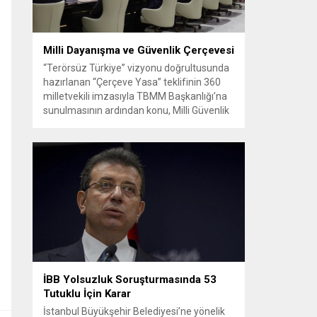
Milli Dayanışma ve Güvenlik Çerçevesi
“Terörsüz Türkiye” vizyonu doğrultusunda
hazırlanan “Çerçeve Yasa” teklifinin 360
milletvekili imzasıyla TBMM Başkanlığı’na
sunulmasının ardından konu, Milli Güvenlik
Kurulu (MGK) toplantısında ele alınmıştır.
Toplantı sonrası yayımlanan sekiz
maddelik bildiri, ülke güvenliği ve bölgesel
gelişmelere dair değerlendirmeleri
içermektedir. Yaklaşık 2 saat 15 dakika
süren oturumun sonuç metninde; terörle
mücadele, bölgesel istikrar,...
İBB Yolsuzluk Soruşturmasında 53
Tutuklu İçin Karar
İstanbul Büyükşehir Belediyesi’ne yönelik