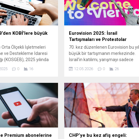
’den KOBİ’lere büyük
Eurovision 2025: İsrail
Tartışmaları ve Protestolar
 Orta Ölçekli İşletmeleri
70. kez düzenlenen Eurovision bu yı
me ve Destekleme İdaresi
büyük bir tartışmanın merkezinde.
ğı (KOSGEB), 2025 yılında
İsrail’in katılımı, yarışmayı sadece
OBİ’ye destek verecek.
müzikal bir etkinlik olmaktan
2025
0
16
12.05.2026
0
26
işimciler, yüksek teknoloji
çıkararak siyasi tepkilerin odağı
ve yeşil dönüşüm projeleri
haline getirdi. Toplam 35 ülkenin yer
mak üzere birçok alanda
aldığı organizasyonda bazı
an sağlanacak.
katılımcılar çekilme kararı aldı;
İspanya, Hollanda, İzlanda, İrlanda
ve Slovenya yarışmadan çekilen
ülkeler arasında. Protestolar ve
Sanatçı Tepkileri Uluslararası...
e Premium abonelerine
CHP’ye bu kez afiş engeli: