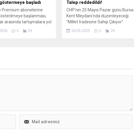
göstermeye başladı
Talep reddedildi!
 Premium abonelerine
CHP’nin 25 Mayıs Pazar günü Bursa
österilmeye başlanması,
Kent Meydanı’nda düzenleyeceği
lar arasında tartışmalara yol
“Millet İradesine Sahip Çıkıyor”
değişiklik, abonelik
mitingi öncesi yeni bir gelişme
2024
0
39
24.05.2025
0
29
ni nasıl etkileyecek?
yaşandı. CHP’nin billboardlara afiş
ve kullanıcı yorumları için
verme talebi Tasarruf Mevduatı
imizi inceleyin.
Sigorta Fonu (TMSF) tarafından
reddedildi. Karar büyük tepki
toplarken, CHP Parti Meclisi Üyesi
Canan Taşer yaptığı açıklamada “B
açıkça sansürdür, halkın haber
alma...