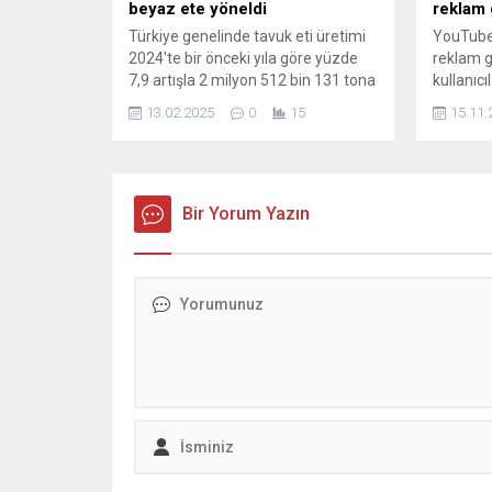
beyaz ete yöneldi
reklam 
Türkiye genelinde tavuk eti üretimi
YouTube
2024'te bir önceki yıla göre yüzde
reklam g
7,9 artışla 2 milyon 512 bin 131 tona
kullanıcı
ulaştı.
açtı. Bu 
13.02.2025
0
15
15.11.
deneyimi
Detaylar 
içerikler
Bir Yorum Yazın