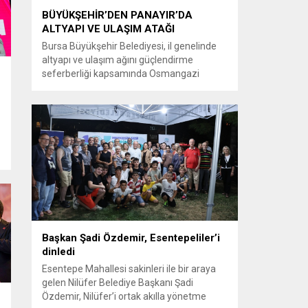
BÜYÜKŞEHİR’DEN PANAYIR’DA
ALTYAPI VE ULAŞIM ATAĞI
Bursa Büyükşehir Belediyesi, il genelinde
altyapı ve ulaşım ağını güçlendirme
seferberliği kapsamında Osmangazi
ilçesine bağlı Panayır Mahallesi 3’üncü
Pınar Caddesi’nde çalışmalara hız verdi.
l
Büyükşehir Belediyesi, BUSKİ Genel
Müdürlüğü ve Ulaşım Dairesi Başkanlığı
koordinasyonuyla Osmangazi ilçesine bağlı
Panayır Mahallesi 3’üncü Pınar
Caddesi’nde altyapı ve üstyapıyı yenileme
çalışmalarında sona yaklaştı. Bölgenin en...
Başkan Şadi Özdemir, Esentepeliler’i
dinledi
Esentepe Mahallesi sakinleri ile bir araya
gelen Nilüfer Belediye Başkanı Şadi
Özdemir, Nilüfer’i ortak akılla yönetme