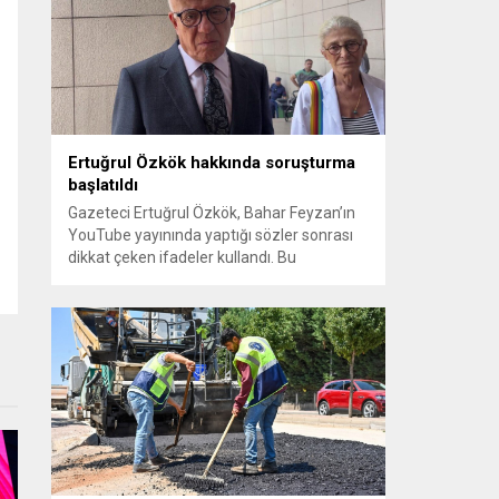
sayılması ve meclis içindeki yönlendirmeler
kamuoyunda tepkilere yol açtı. Seçim
sürecinde yaşanan gelişmeler, parti
grupları arasındaki gerilimi artırdı. CHP’nin...
Ertuğrul Özkök hakkında soruşturma
başlatıldı
Gazeteci Ertuğrul Özkök, Bahar Feyzan’ın
YouTube yayınında yaptığı sözler sonrası
dikkat çeken ifadeler kullandı. Bu
açıklamalar üzerine İstanbul Cumhuriyet
Başsavcılığı tarafından Özkök hakkında
‘Cumhurbaşkanına hakaret’ suçundan
re’sen soruşturma başlatıldı. Özkök,
hakkındaki soruşturma kapsamında
Çağlayan’daki İstanbul Adalet Sarayı’na
giderek savcılığa ifade verdi. İfadesinin
ardından adliyeden ayrıldığı bildirildi.
Programdaki sözleri ve savunması...