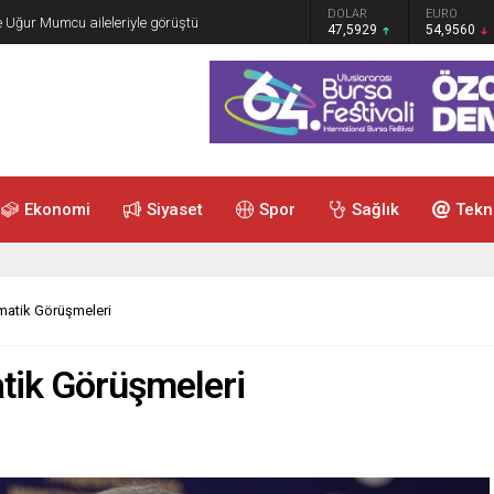
GRAM ALTIN
DOLAR
EURO
e Uğur Mumcu aileleriyle görüştü
6.493,17
47,5929
54,9560
Ekonomi
Siyaset
Spor
Sağlık
Tekn
matik Görüşmeleri
tik Görüşmeleri