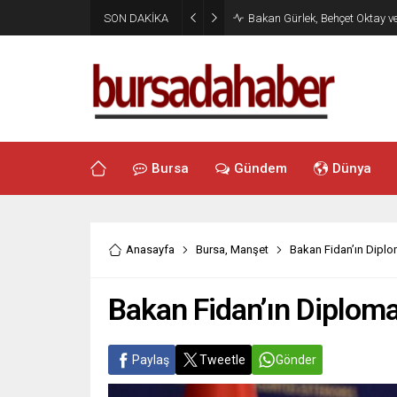
SON DAKİKA
Bakan Gürlek, Behçet Oktay v
Bursa
Gündem
Dünya
Anasayfa
Bursa
,
Manşet
Bakan Fidan’ın Diplo
Bakan Fidan’ın Diploma
Paylaş
Tweetle
Gönder