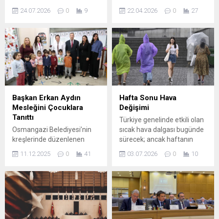
tatilinden farklı bir seçenek
açmak amacıyla ilçe
24.07.2026
0
9
22.04.2026
0
27
sunuyor. Karadeniz ve
genelinde gerçekleştirdiği
Toroslar’ın yüksek bölgeleri,
başarılı projelere bir yenisini
gündüzleri bile 20°C altına
ekledi. Kadriye
düşen hava sıcaklıklarıyla
Mahallesi’nde ahududunun
hem yerli hem de yabancı
ardından böğürtlen üretimi
ziyaretçilere ferah bir ortam
için 400 fidan dikildi. Nilüfer
sağlıyor. Son yıllarda artan
Belediyesi, geçtiğimiz yıl
sıcaklıklar ve kalabalıktan
Kadriye Mahallesi’nde 3
uzak tatil arayışı, yayla
dekarlık alana kurduğu
Başkan Erkan Aydın
Hafta Sonu Hava
turizmine ilgiyi yükseltti....
ahududu bahçesinin
Mesleğini Çocuklara
Değişimi
ardından, bu yıl da 1,5
Tanıttı
Türkiye genelinde etkili olan
dekarlık alanda 400...
Osmangazi Belediyesi’nin
sıcak hava dalgası bugünde
kreşlerinde düzenlenen
sürecek; ancak haftanın
Meslek Tanıtım Günleri
sonuna doğru hava
11.12.2025
0
41
03.07.2026
0
10
kapsamında Osmangazi
koşullarında belirgin bir
Belediye Başkanı Erkan
değişim bekleniyor. Nemli ve
Aydın, kendi mesleği olan
sıcak hava, özellikle
eczacılığı minik öğrencilere
İstanbul’da bugün
anlattı. Çocukların merak
hissedilmeye devam
ettikleri soruları yanıtlayan
edecek; nem oranları bazı
Başkan Aydın, eczacılığın
bölgelerde %90’ın üzerine