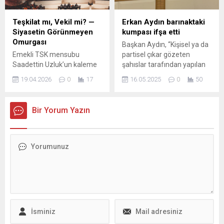
sağlık alanındaki önemini
çıkabilir. Mevsim
eğlenceli bir dille aktardı.
normallerinin üzerinde
Teşkilat mı, Vekil mi? —
Erkan Aydın barınaktaki
Çocuklara küçük yaşlarda
seyreden sıcaklıklar hafta
Siyasetin Görünmeyen
kumpası ifşa etti
farklı meslekleri tanıtarak
sonu itibarıyla düşüşe
Omurgası
Başkan Aydın, “Kişisel ya da
onların gelecekte daha
geçecek. Özellikle cumartesi
Emekli TSK mensubu
partisel çıkar gözeten
bilinçli seçimler yapmasını
ve pazar...
Saadettin Uzluk’un kaleme
şahıslar tarafından yapılan
amaçlayan Osmangazi
aldığı değerlendirme,
kasıtlı bir olay” Osmangazi
Belediyesi,...
19.04.2026
0
17
16.05.2025
0
50
Türkiye’de siyasi partilerin
Belediye Başkanı Erkan
başarısının arka planındaki
Aydın, Sahipsiz Hayvanlar
en kritik unsura dikkat
Doğal Yaşam ve Tedavi
Bir Yorum Yazın
çekiyor: teşkilatlar. Uzluk’a
Merkezi’nde kayda alınan
göre siyaset yalnızca vitrine
görüntüler hakkında
çıkan milletvekillerinden
açıklamada bulundu.
ibaret değil; asıl belirleyici
Yaşanan olayın kişisel ya da
güç, sahada çalışan ve
partisel çıkar gözeten
partiyi ayakta tutan örgütsel
şahıslar tarafından kasıtlı
yapı. Türkiye’de bir siyasi
olarak yapıldığını ifade eden
partinin seçimlere
Başkan Aydın, “Olayın...
katılabilmesi için ülke
genelinde illerin...