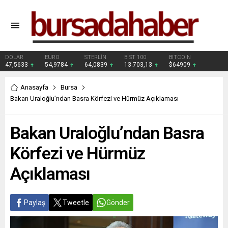
DOLAR
EURO
STERLİN
BIST 100
BITCOIN
47,5633
54,9784
64,0839
13.703,13
$64909
Anasayfa
Bursa
Bakan Uraloğlu’ndan Basra Körfezi ve Hürmüz Açıklaması
Bakan Uraloğlu’ndan Basra
Körfezi ve Hürmüz
Açıklaması
Paylaş
Tweetle
Gönder