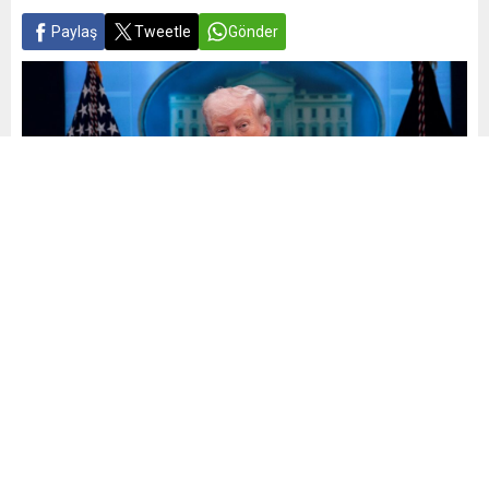
Paylaş
Tweetle
Gönder
Yayınlama: 27.06.2026
A
A
+
-
0
ABD eski Başkanı Donald Trump, sosyal medya üzerinden
yaptığı paylaşımda İran’ı ateşkesi çiğnemekle suçladı.