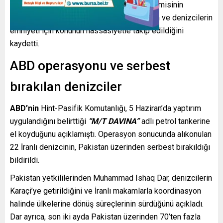
ayrılma talebinde bulunan başka bir Türk gemisinin
olmadığını vurguladı. Uraloğlu, vatandaşların ve denizcilerin
emniyeti için konunun hassasiyetle takip edildiğini
kaydetti.
ABD operasyonu ve serbest
bırakılan denizciler
ABD’nin
Hint-Pasifik Komutanlığı, 5 Haziran’da yaptırım
uygulandığını belirttiği
“M/T DAVINA”
adlı petrol tankerine
el koyduğunu açıklamıştı. Operasyon sonucunda alıkonulan
22 İranlı denizcinin, Pakistan üzerinden serbest bırakıldığı
bildirildi.
Pakistan yetkililerinden Muhammad Ishaq Dar, denizcilerin
Karaçi’ye getirildiğini ve İranlı makamlarla koordinasyon
halinde ülkelerine dönüş süreçlerinin sürdüğünü açıkladı.
Dar ayrıca, son iki ayda Pakistan üzerinden 70’ten fazla