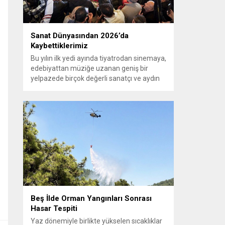
Sanat Dünyasından 2026’da
Kaybettiklerimiz
Bu yılın ilk yedi ayında tiyatrodan sinemaya,
edebiyattan müziğe uzanan geniş bir
yelpazede birçok değerli sanatçı ve aydın
aramızdan ayrıldı. Her biri kendi alanında iz
bırakan isimlerin vefatı, kültür ve sanat
camiasında derin üzüntü yarattı.
Kaybettiklerimizin anısına, yaşamları
boyunca üretip bıraktıkları eserler ve
katkılar yeniden hatırlanıyor; sanat
dünyasının hafızasında kalıcı...
Beş İlde Orman Yangınları Sonrası
Hasar Tespiti
Yaz dönemiyle birlikte yükselen sıcaklıklar