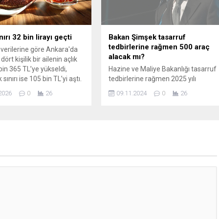
nırı 32 bin lirayı geçti
Bakan Şimşek tasarruf
tedbirlerine rağmen 500 araç
verilerine göre Ankara'da
alacak mı?
ört kişilik bir ailenin açlık
 bin 365 TL’ye yükseldi,
Hazine ve Maliye Bakanlığı tasarruf
 sınırı ise 105 bin TL’yi aştı.
tedbirlerine rağmen 2025 yılı
r çalışanın aylık yaşama
bütçesiyle kendisine 500 araç
2026
0
26
09.11.2024
0
26
41 bin 900 TL’ye çıktı.
almayı planladığına yönelik iddialara
yanıt verdi.