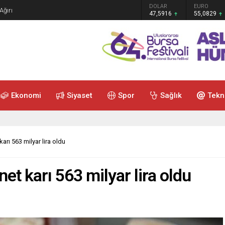
GRAM ALTIN
DOLAR
EURO
Ağırı
6.521,34
47,5916
55,0829
Ekonomi
Siyaset
Spor
Sağlık
Tekn
arı 563 milyar lira oldu
et karı 563 milyar lira oldu