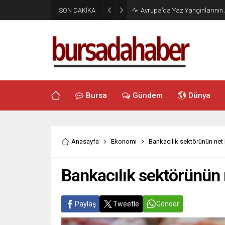
SON DAKİKA
Avrupa’da Yaz Yangınlarının 
Bursa
Gündem
Dünya
Anasayfa
Ekonomi
Bankacılık sektörünün net k
Bankacılık sektörünün n
Paylaş
Tweetle
Gönder