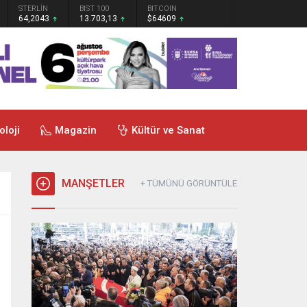
STERLİN
BIST 100
BITCOIN
64,2043
13.703,13
$64609
oloji
Magazin
Kültür ve Sanat
MANŞETLER
+ TÜMÜNÜ GÖRÜNTÜLE