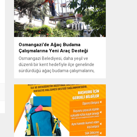
belediyenin imkanları doğrultusunda
sorunlara çözüm üretmek için 7/24
çalıştıklarını vurguladı. Vatandaşların
beklentilerini yerinde tespit ederek çözüm
odaklı çalışmalar yürüten Osmangazi
Belediye Başkanı...
Osmangazi’de Ağaç Budama
Çalışmalarına Yeni Araç Desteği
Osmangazi Belediyesi, daha yeşil ve
düzenli bir kent hedefiyle ilçe genelinde
sürdürdüğü ağaç budama çalışmalarını,
Park ve Bahçeler Müdürlüğü envanterine
kazandırılan sepetli iş aracının sağladığı
erişim ve güvenlik avantajıyla daha etkin
şekilde gerçekleştiriyor. Osmangazi
Belediyesi, ilçe genelindeki yeşil alanların
korunması, ağaçların sağlıklı gelişiminin
desteklenmesi ve kent estetiğinin
iyileştirilmesi amacıyla yürüttüğü...