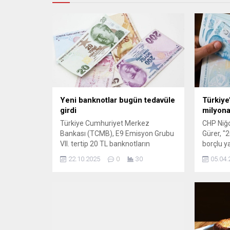
Yeni banknotlar bugün tedavüle
Türkiye
girdi
milyona
Türkiye Cumhuriyet Merkez
CHP Niğd
Bankası (TCMB), E9 Emisyon Grubu
Gürer, "
VII. tertip 20 TL banknotların
borçlu y
bugünden itibaren tedavüle
dayandı.
22.10.2025
0
30
05.04.
sunulacağını duyurdu. Karar, Resmî
borçlu ya
Gazete’de yayımlanarak yürürlüğe
300 arttı
girdi. Alım gücünün tartışıldığı ve en
büyük banknot olan 200 ...