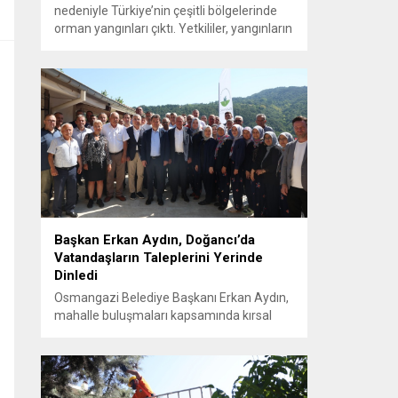
nedeniyle Türkiye’nin çeşitli bölgelerinde
orman yangınları çıktı. Yetkililer, yangınların
büyük ölçüde kontrol altına alınmasına
rağmen riskin sürmesi nedeniyle
vatandaşları dikkatli olmaya çağırıyor.
Çevre, Şehircilik ve İklim Değişikliği Bakanı
Murat Kurum, beş ilde yapılan hasar
tespitlerinin sonuçlarını paylaştı ve
etkilenenlerin yanında olunacağını
vurguladı. Kayıtlar ve tespit...
Başkan Erkan Aydın, Doğancı’da
Vatandaşların Taleplerini Yerinde
Dinledi
Osmangazi Belediye Başkanı Erkan Aydın,
mahalle buluşmaları kapsamında kırsal
Doğancı Mahallesi’nde vatandaşlar ve
muhtarlarla bir araya gelerek talep ve
beklentileri yerinde dinledi. Başkan Aydın,
hiçbir mahalleye ayrım yapmadan,