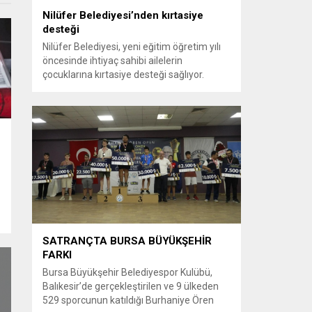
Nilüfer Belediyesi’nden kırtasiye
desteği
Nilüfer Belediyesi, yeni eğitim öğretim yılı
öncesinde ihtiyaç sahibi ailelerin
çocuklarına kırtasiye desteği sağlıyor.
Sosyal belediyecilik anlayışı ile hareket
eden Nilüfer Belediyesi, ilçede ikamet eden
ihtiyaç sahibi ailelerin yükünü hafifletiyor.
Bu yıl da Nilüfer Belediyesi 2026-2027 yılı
eğitim öğretim yılı öncesinde ilk ve
r
ortaöğretim öğrencileri için kırtasiye
desteği sağlayacak. Öğrencilere...
SATRANÇTA BURSA BÜYÜKŞEHİR
FARKI
Bursa Büyükşehir Belediyespor Kulübü,
Balıkesir’de gerçekleştirilen ve 9 ülkeden
529 sporcunun katıldığı Burhaniye Ören