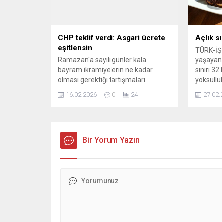
CHP teklif verdi: Asgari ücrete
Açlık sı
eşitlensin
TÜRK-İŞ 
Ramazan'a sayılı günler kala
yaşayan d
bayram ikramiyelerin ne kadar
sınırı 32
olması gerektiği tartışmaları
yoksulluk
başladı. Bu aşamada CHP, bayram
Bekar bi
16.02.2026
0
24
27.02.
ikramiyesinin dönemsel
maliyeti 
belirlenmemesi ve asgari ücrete
eşitlenmesi gerektiği doğrultusunda
TBMM'ye teklif verdi.
Bir Yorum Yazın