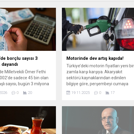
’de borçlu sayısı 3
Motorinde dev artış kapıda!
 dayandı
Türkiye’deki motorin fiyatları yeni bi
e Milletvekili Ömer Fethi
zamla karşı karşıya. Akaryakıt
2002’de sadece 45 bin olan
sektörü kaynaklarından edinilen
aşlı sayısı, bugün 3 milyona
bilgiye göre, perşembeyi cumaya
 Nüfus yüzde 32 artarken
bağlayan gece yarısından itibaren
2026
0
20
19.11.2025
0
17
şlı sayısı da yüzde 6 bin
motorinin litre fiyatına 2,5 TL
" dedi.
tutarında büyük bir artış yapılması
bekleniyor ...