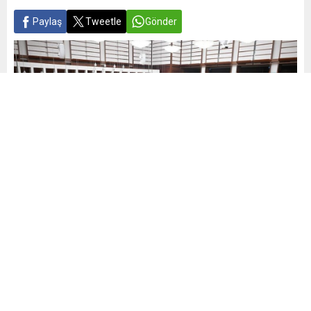
Paylaş
Tweetle
Gönder
Yayınlama: 08.06.2025
A
A
+
-
0
Trafikteki ihlallerle mücadeleyi sertleştirecek yeni yasa
teklifi, Kurban Bayramı’nın ardından Meclis Genel