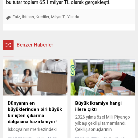
bu tutar toplam 65.1 milyar TL olarak gerçekleşti.
Faiz
İhtisas
Krediler
Milyar Tl
Yılında
,
,
,
,
Benzer Haberler
Dünyanın en
Büyük ikramiye hangi
büyüklerinden biri büyük
illere çıktı
bir işten çıkarma
2026 yılına özel Milli Piyango
dalgasına hazırlanıyor!
yılbaşı çekilişi tamamlandı.
İskoçya'nın merkezindeki
Çekiliş sonuçlarının
Falkirk yakınlarındaki
açıklanmasıyla birlikte