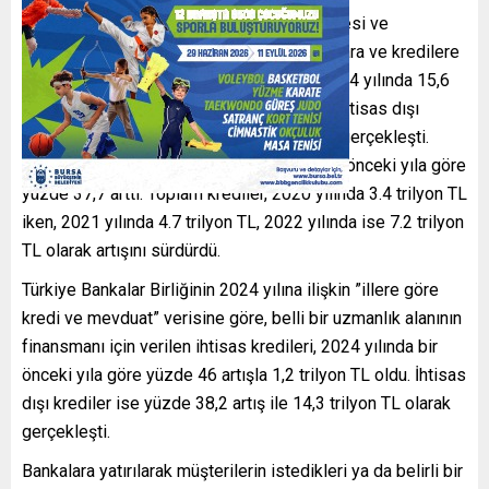
İktidarın faiz politikası, alım gücünün düşmesi ve
maliyetlerin artmasıyla vatandaşları bankalara ve kredilere
yönlendirdi. Bankalarda toplam krediler 2024 yılında 15,6
trilyon TL olurken, 2023 yılında ihtisas ve ihtisas dışı
kredilerin toplamı 11,2 trilyon TL tutarında gerçekleşti.
Buna göre, 2024 yılında toplam krediler bir önceki yıla göre
yüzde 37,7 arttı. Toplam krediler, 2020 yılında 3.4 trilyon TL
iken, 2021 yılında 4.7 trilyon TL, 2022 yılında ise 7.2 trilyon
TL olarak artışını sürdürdü.
Türkiye Bankalar Birliğinin 2024 yılına ilişkin ”illere göre
kredi ve mevduat” verisine göre, belli bir uzmanlık alanının
finansmanı için verilen ihtisas kredileri, 2024 yılında bir
önceki yıla göre yüzde 46 artışla 1,2 trilyon TL oldu. İhtisas
dışı krediler ise yüzde 38,2 artış ile 14,3 trilyon TL olarak
gerçekleşti.
Bankalara yatırılarak müşterilerin istedikleri ya da belirli bir