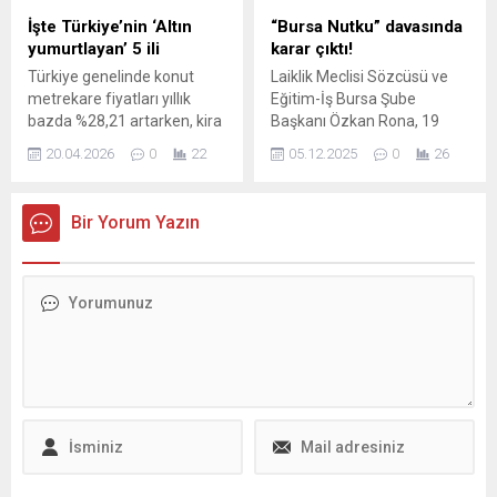
araya gelen Başkan Aydın,
İşte Türkiye’nin ‘Altın
“Bursa Nutku” davasında
öğrencileri tek tek tebrik
yumurtlayan’ 5 ili
karar çıktı!
ederek başarılarının
Türkiye genelinde konut
Laiklik Meclisi Sözcüsü ve
devamını diledi. Osmangazi
metrekare fiyatları yıllık
Eğitim-İş Bursa Şube
Belediyesi tarafından Emek
bazda %28,21 artarken, kira
Başkanı Özkan Rona, 19
Yetenek...
fiyatlarındaki %34,45’lik
Mart’ta İstanbul Büyükşehir
20.04.2026
0
22
05.12.2025
0
26
yükseliş yatırımcı için geri
Belediyesine (İBB) yönelik
dönüş süresini 200 aya
operasyonların sonrasında
indirdi. İstanbul, en pahalı il
sosyal medya hesabından
Bir Yorum Yazın
unvanını Muğla’dan
Gazi Mustafa Kemal
devralırken, kira getirisi
Atatürk'ün Atatürk’ün tarihi
şampiyonları sanayi kentleri
"Bursa Nutku"ndan alıntı ...
oldu.