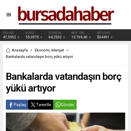
DOLAR
EURO
STERLİN
BIST 100
BITCOIN
47,5952
55,0575
64,2502
13.769,40
$64451
Anasayfa
Ekonomi
,
Manşet
Bankalarda vatandaşın borç yükü artıyor
Bankalarda vatandaşın borç
yükü artıyor
Paylaş
Tweetle
Gönder