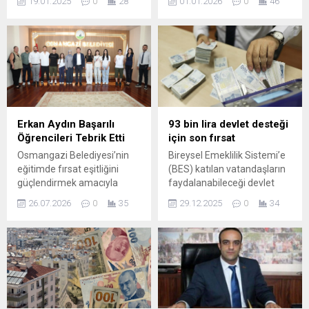
19.01.2025
0
28
01.01.2026
0
46
Grangemouth, Forth ve
amorti rakamları da netlik
Clyde Kanalı'nın doğu
kazandı. Milli Piyango Yılbaşı
ucundaki Forth Nehri
Özel çekilişinde 800 milyon
üzerinde yer almaktadır.
TL'lik büyük ikramiyeyi
Grangemouth, petrol
kazanan numaralar belli
rafinerileri ve büyük kimya
oldu. İşte o iller...
tesislerinin bulunduğu
önemli bir petrol ve
konteyner limanıdır ...
Erkan Aydın Başarılı
93 bin lira devlet desteği
Öğrencileri Tebrik Etti
için son fırsat
Osmangazi Belediyesi’nin
Bireysel Emeklilik Sistemi’e
eğitimde fırsat eşitliğini
(BES) katılan vatandaşların
güçlendirmek amacıyla
faydalanabileceği devlet
hayata geçirdiği ücretsiz
desteği avantajında son
26.07.2026
0
35
29.12.2025
0
34
LGS hazırlık kurslarında
saatlere girildi. BES'i olan
aldıkları eğitimle başarılı
vatandaşların üst limitten
sonuçlar elde eden
devlet katkısı alabilmeleri
öğrenciler, Osmangazi
için yapılması gerekenler
Belediye Başkanı Erkan
belli oldu. 93 BİN LİRA
Aydın’ı ziyaret etti. Sınav
DEVLET ...
sürecini başarıyla
tamamlayan gençlerle bir