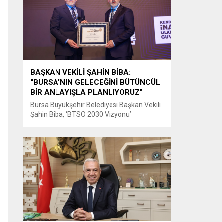
bu yıl 64’üncüsü düzenlenen Uluslararası
Bursa Festivali, sevilen sanatçı Aslı Hünel’i
müzikseverlerle buluşturdu. Uludağ İçecek
ana sponsorluğunda düzenlenen...
BAŞKAN VEKİLİ ŞAHİN BİBA:
“BURSA’NIN GELECEĞİNİ BÜTÜNCÜL
BİR ANLAYIŞLA PLANLIYORUZ”
Bursa Büyükşehir Belediyesi Başkan Vekili
Şahin Biba, ‘BTSO 2030 Vizyonu’
kapsamında hayata geçirilen TEKNOSAB
KOBİ OSB’nin tanıtıldığı lansman
programında, “Bursa’mızın ulaşım ve
turizm master planlarını vatandaşlarımızın
konforunu ve güvenliğini esas alarak
hazırlıyoruz. Çevre düzeni planı
çalışmalarımızı da şehrimizin gelecek
yıllardaki gelişimini bütüncül bir anlayışla
yönlendirecek şekilde sürdürüyoruz. KOBİ
OSB de...