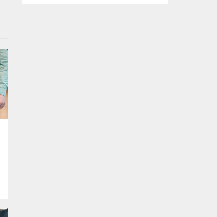
organizasyonda işverenlerle birebir
görüşme yapan 50 kişi yapılan
değerlendirmelerin ardından iş sahibi oldu.
Osmangazi Belediyesi’nin, Bursa Ticaret
ve Sanayi Odası (BTSO) ve İŞKUR iş
birliğiyle yıl boyunca sürdürdüğü istihdam
buluşmaları yoğun ilgi görmeye devam...