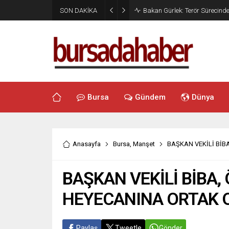
SON DAKİKA
Bakan Gürlek: Terör Sürecin
Bursa
Gündem
Dünya
Anasayfa
Bursa
,
Manşet
BAŞKAN VEKİLİ BİB
BAŞKAN VEKİLİ BİBA,
HEYECANINA ORTAK 
Paylaş
Tweetle
Gönder