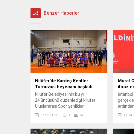
Benzer Haberler
Nilüfer’de Kardeş Kentler
Murat O
Turnuvası heyecanı başladı
itiraz e
Nilüfer Belediyesi’nin bu yıl
İstanbul
24’üncüsünü düzenlediği Nilüfer
gerçekle
Uluslararası Spor Şenlikleri
ardında
kapsamında düzenlediği Kardeş
beraber 
17.05.2026
0
14
03.04.
Kentler Turnuvası, Yüzüncüyıl Spor
İBB Baş
ve Gençlik Merkezi’ndeki ilk
Ongun'da
maçlarla başladı. Yurt içi ve yurt
danışma