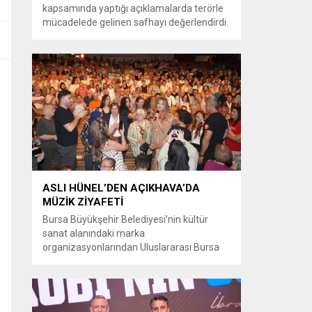
kapsamında yaptığı açıklamalarda terörle
mücadelede gelinen safhayı değerlendirdi.
Provokasyonlara rağmen, sürecin fiiliyata
geçirilme aşamasına yaklaştığını belirtti ve
bölgedeki uzun süreli yaraların
kapanacağına dair umutlu mesajlar verdi.
Gürlek, “Bölge insanımızın 40 yılı aşkın
süredir kanayan yarası olan bu tehlikeden,
devletimizin kalkınması ve huzuru için
kurtulma vaktine...
ASLI HÜNEL’DEN AÇIKHAVA’DA
MÜZİK ZİYAFETİ
Bursa Büyükşehir Belediyesi’nin kültür
sanat alanındaki marka
organizasyonlarından Uluslararası Bursa
Festivali’nde Türk müziğinin güçlü sesi Aslı
Hünel, Bursalılara müzik ziyafeti sundu.
Büyükşehir Belediyesi adına Bursa Kültür
Sanat ve Turizm Vakfı (BKSTV) tarafından