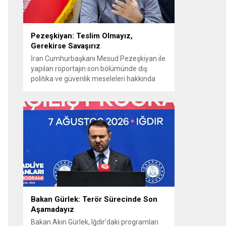
Pezeşkiyan: Teslim Olmayız,
Gerekirse Savaşırız
İran Cumhurbaşkanı Mesud Pezeşkiyan ile
yapılan röportajın son bölümünde dış
politika ve güvenlik meseleleri hakkında
güçlü mesajlar verildi. Pezeşkiyan, ülkesi
için hem diplomasi hem de savunmaya
hazır olduklarını vurguladı ve uygulamaya
konulamayan 14 Haziran mutabakat
zaptına ilişkin görüşlerini paylaştı.
“Mutabakat zaptını savunacağız; geri adım
atmayız” Pezeşkiyan, varılan anlaşmanın
savunulacağını belirterek,...
Bakan Gürlek: Terör Sürecinde Son
Aşamadayız
Bakan Akın Gürlek, Iğdır’daki programları