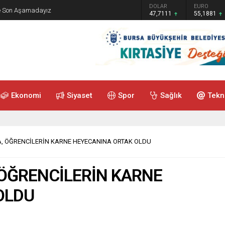
GRAM ALTIN
DOLAR
EURO
de Son Aşamadayız
6.660,55
47,7111
55,1881
Ekonomi
Siyaset
Spor
Sağlık
Tekn
A, ÖĞRENCİLERİN KARNE HEYECANINA ORTAK OLDU
 ÖĞRENCİLERİN KARNE
OLDU