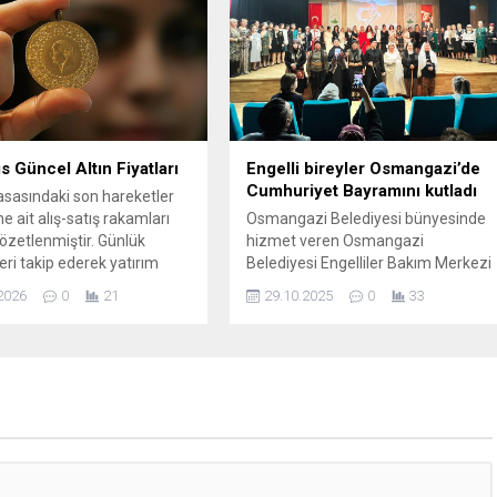
aşkanı Murat Ongun’un ...
s Güncel Altın Fiyatları
Engelli bireyler Osmangazi’de
Cumhuriyet Bayramını kutladı
yasasındaki son hareketler
e ait alış-satış rakamları
Osmangazi Belediyesi bünyesinde
özetlenmiştir. Günlük
hizmet veren Osmangazi
eri takip ederek yatırım
Belediyesi Engelliler Bakım Merkezi
nızı destekleyebilirsiniz.
(OBAM)’da eğitim gören özel
2026
0
21
29.10.2025
0
33
arklı altın türleri için
gereksinimli öğrenciler,
riler: Gram altın: Alış:
hazırladıkları gösterilerle 29 Ekim
 — Satış: 6.650,50 Çeyrek
Cumhuriyet Bayramını coşkuyla
ış: 10.784,00 — Satış:
kutladı. Türkiye Cumhuriyeti’nin
 Yarım altın: Alış:
102’inci kuruluş yıldönümü için
0 — Satış: 21.740,00 Tam
Osmangazi Belediyesi Engelli
:...
Bakım Merkezi (OBAM)’da eğitim
gören özel gereksinimli öğrenciler,
birbirinden özel gösteriler hazırladı.