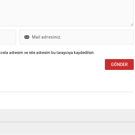
Osmangazi Gösteri Merkezinde
düzenlenen kutlama...
osta adresim ve site adresim bu tarayıcıya kaydedilsin.