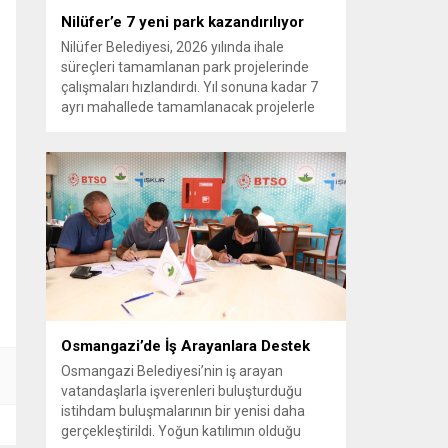
Nilüfer’e 7 yeni park kazandırılıyor
Nilüfer Belediyesi, 2026 yılında ihale
süreçleri tamamlanan park projelerinde
çalışmaları hızlandırdı. Yıl sonuna kadar 7
ayrı mahallede tamamlanacak projelerle
kente yaklaşık 24 bin metrekarelik yeni
park alanı kazandırılacak. Nilüfer
Belediyesi, ilçe genelinde kişi başına düşen
yeşil alan miktarını artırmak ve
vatandaşlara yeni yaşam alanları sunmak
amacıyla yürüttüğü park çalışmalarını
sürdürüyor....
Osmangazi’de İş Arayanlara Destek
Osmangazi Belediyesi’nin iş arayan
vatandaşlarla işverenleri buluşturduğu
istihdam buluşmalarının bir yenisi daha
gerçekleştirildi. Yoğun katılımın olduğu