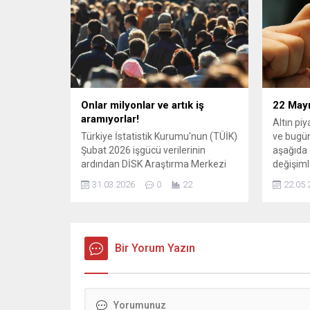
dışından 8 takımın katıldığı
Kurulu B
turnuvanın şampiyonu 19 Mayıs’ta
belli olacak. Nilüfer Belediyesi
tarafından bu yıl 24’üncüsü
gerçekleştirilen Nilüfer Uluslararası
Spor Şenlikleri, “Kardeş Kentler...
Onlar milyonlar ve artık iş
22 Mayı
aramıyorlar!
Altın pi
Türkiye İstatistik Kurumu'nun (TÜİK)
ve bugün
Şubat 2026 işgücü verilerinin
aşağıda 
ardından DİSK Araştırma Merkezi
değişiml
(DİSK-AR) geniş tanımlı işsizliği
kararları
31.03.2026
0
22
22.05.
açıkladı. DİSK-AR’ın analizine göre,
Gram ve f
iş aramaktan ümidini kesenler, eksik
güncel ve
istihdam edilenler ve çalışmaya
6.649,58
hazır ...
altın: Al
Bir Yorum Yazın
10.879,00
21.557,0
altın: Alış