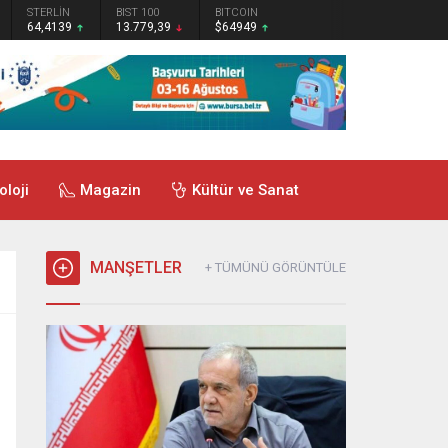
STERLİN
BIST 100
BITCOIN
64,4139
13.779,39
$64949
oloji
Magazin
Kültür ve Sanat
MANŞETLER
+ TÜMÜNÜ GÖRÜNTÜLE