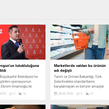
ngun’un tutukluluğuna
Marketlerde satılan bu ürünün
dildi
adı değişti
 Büyükşehir Belediyesi'ne
Tarım ve Orman Bakanlığı, Türk
ştirilen operasyonun
Gıda Kodeksi standartlarını
n Ekrem İmamoğlu ile
karşılamayan ve benzer amaçlar
tutuklanan isimler arasında
için üretilen ürünlerin etiketinde
2025
0
16
28.03.2026
0
27
kanı Danışmanı Murat
artık "krema" yerine "kremsos"
 yer aldı. İmamoğlu’nun
ifadesinin kullanılacağını bildirdi.
nı ve MEDYA AŞ Yönetim