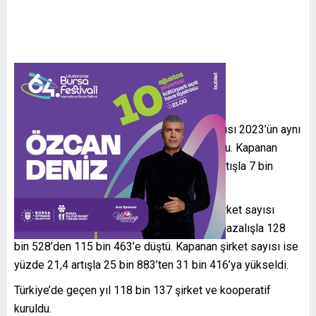
Buna göre, Aralık 2024’te kurulan şirket sayısı 2023’ün aynı
ayına göre yüzde 1,1 artarak 12 bin 659 oldu. Kapanan
şirket sayısı ise bu dönemde yüzde 26,9 artışla 7 bin
555’e çıktı.
Yıllık bazda değerlendirildiğinde, kurulan şirket sayısı
geçen yıl bir önceki yıla kıyasla yüzde 10,2 azalışla 128
bin 528’den 115 bin 463’e düştü. Kapanan şirket sayısı ise
yüzde 21,4 artışla 25 bin 883’ten 31 bin 416’ya yükseldi.
Türkiye’de geçen yıl 118 bin 137 şirket ve kooperatif
kuruldu.