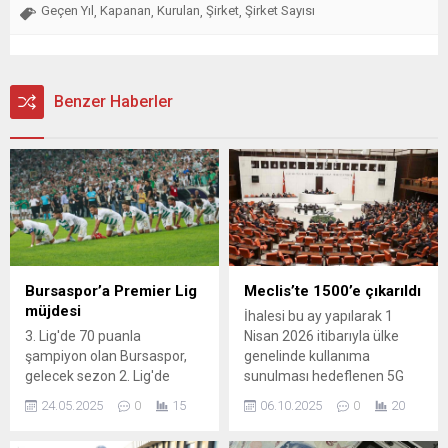
Geçen Yıl
Kapanan
Kurulan
Şirket
Şirket Sayısı
,
,
,
,
Benzer Haberler
Bursaspor’a Premier Lig
Meclis’te 1500’e çıkarıldı
müjdesi
İhalesi bu ay yapılarak 1
3. Lig'de 70 puanla
Nisan 2026 itibarıyla ülke
şampiyon olan Bursaspor,
genelinde kullanıma
gelecek sezon 2. Lig'de
sunulması hedeflenen 5G
şampiyonluk mücadelesi
teknolojisi, uzun süredir
24.05.2025
0
15
06.10.2025
0
20
verecek. Yeşil-beyazlı ekibin
farklı bölgelerde test
stadında zemin yenileme
ediliyor. Bu süreçte yeni