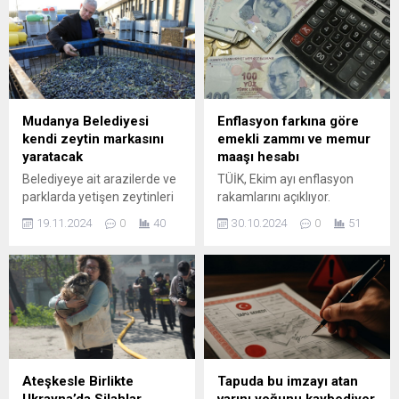
çalışmaları tüm hızıyla
teknoloji, Türk futbolunda "4
devam ediyor. SAHA ZEMİNİ
büyükler" olarak adlandırılan
YENİLENİYOR Bursaspor’da,
takımların ...
sezon öncesi hazırlık ...
Mudanya Belediyesi
Enflasyon farkına göre
kendi zeytin markasını
emekli zammı ve memur
yaratacak
maaşı hesabı
Belediyeye ait arazilerde ve
TÜİK, Ekim ayı enflasyon
parklarda yetişen zeytinleri
rakamlarını açıklıyor.
toplayarak zeytinyağı haline
Ekonomik verilerin ışığında,
19.11.2024
0
40
30.10.2024
0
51
getiren Mudanya Belediyesi,
enflasyon oranları, mali
kendi markasını yaratmak
durum ve tüketici etkileri
için çalışmalara başladı.
hakkında detaylı analizler ve
Zeytine ve üreticiye sahip
yorumlar için makalemizi
çıkılması çağrısında bulunan
okuyun.
Mudanya Belediye Başkanı
Deniz Dalgıç, ileriye dönük
bir marka yaratmak
istediklerini söyledi.
Ateşkesle Birlikte
Tapuda bu imzayı atan
Mudanya Belediyesi kendi