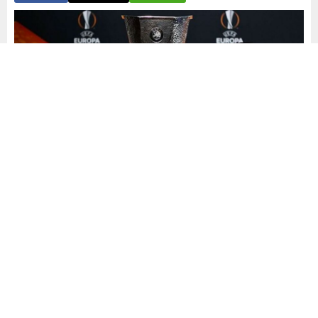
Yayınlama: 24.01.2025
A
A
+
-
0
Ülker Stadı’nda Fransız temsilcisi Olimpik Lyon’la golsüz
berabere kalan Fenerbahçe, bu sezon Avrupa’da gol
yemediği ilk maça imza atarken, UEFA Avrupa Ligi’nde 9