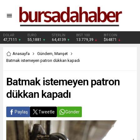
DOLAR
EURO
STERLİN
BIST 100
BITCOIN
47,7111
55,1881
64,4139
13.779,39
$64871
Anasayfa
Gündem
,
Manşet
Batmak istemeyen patron dükkan kapadı
Batmak istemeyen patron
dükkan kapadı
Paylaş
Tweetle
Gönder