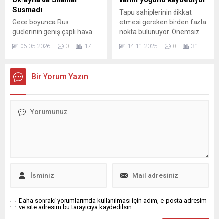
Ukrayna’da Silahlar
varını yoğunu kaybediyor
arazilerinde yetişen
Susmadı
Tapu sahiplerinin dikkat
zeytinlerden elde ettiği
Gece boyunca Rus
etmesi gereken birden fazla
zeytinyağını bir marka
güçlerinin geniş çaplı hava
nokta bulunuyor. Önemsiz
haline...
saldırıları başlattığı bildirildi;
gibi görünen bazı noktalar
06.05.2026
0
17
14.11.2025
0
31
saldırılarda 108 insansız
yıllar sonra bile büyük maddi
hava aracı ve 3 füzenin
kayıplara, miras ve mülkiyet
kullanıldığı belirtildi.
davalarına neden olabiliyor.
Bir Yorum Yazın
Bombardımanların özellikle
Uzmanlar, özellikle satış ve
sabah saatlerinde Harkiv ve
devir işlemlerinde dikkat
Zaporijya bölgelerine
edilmesi gereken noktalara
yoğunlaştığı ifade edildi.
değinerek imza konusunda
Kırım’da da karşı saldırı
uyarıyor.
iddiaları gündeme gelirken,
İHA saldırılarında 5 kişinin
yaşamını yitirdiği açıklandı.
Sivil kayıplar ve altyapı
hasarının...
Daha sonraki yorumlarımda kullanılması için adım, e-posta adresim
ve site adresim bu tarayıcıya kaydedilsin.