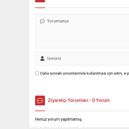
Yasasına Takılanlar Derneği Genel
dayandır
Başkanı İbrahim Hacıoğlu çok sert
Washingt
açıklamalarda bulundu. Hacıoğlu,
mevcudun
özellikle hobi bahçeleri üzerinden
Orta Doğu
yürütülen...
Daha sonraki yorumlarımda kullanılması için adım, e-p
Ziyaretçi Yorumları - 0 Yorum
Henüz yorum yapılmamış.