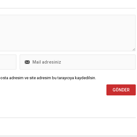
dığı habere göre
on, bölgedeki askeri
u önemli ölçüde artırdı.
’daki üslerdeki...
osta adresim ve site adresim bu tarayıcıya kaydedilsin.