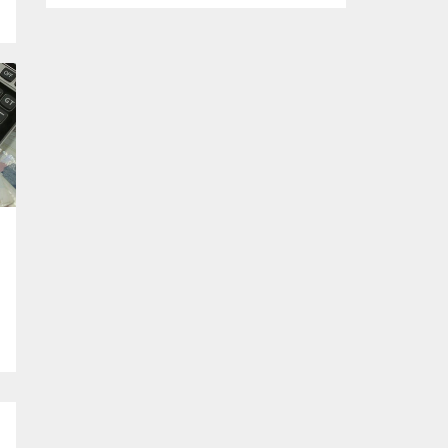
Mahkeme, savcının görüşünü aldıktan
sonra sanıkların tutukluluk hallerini ayrı ayrı
değerlendirdi. İnceleme sonucunda,
aralarında Ekrem İmamoğlu’nun da
bulunduğu 53 tutuklu hakkında tutukluluk
hallerinin sürdürülmesine karar verildi.
İddialar ve değerlendirilen talepler
Soruşturma kapsamında sanıklara
yöneltilen...