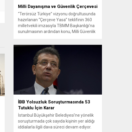
Milli Dayanışma ve Güvenlik Çerçevesi
“Terörsüz Türkiye” vizyonu doğrultusunda
hazırlanan “Çerçeve Yasa” teklifinin 360
milletvekili imzasıyla TBMM Başkanlığı’na
sunulmasının ardından konu, Milli Güvenlik
Kurulu (MGK) toplantısında ele alınmıştır.
Toplantı sonrası yayımlanan sekiz
maddelik bildiri, ülke güvenliği ve bölgesel
gelişmelere dair değerlendirmeleri
içermektedir. Yaklaşık 2 saat 15 dakika
süren oturumun sonuç metninde; terörle
mücadele, bölgesel istikrar,...
İBB Yolsuzluk Soruşturmasında 53
Tutuklu İçin Karar
İstanbul Büyükşehir Belediyesi’ne yönelik
soruşturmada çok sayıda kişinin yer aldığı
iddialarla ilgili dava süreci devam ediyor.