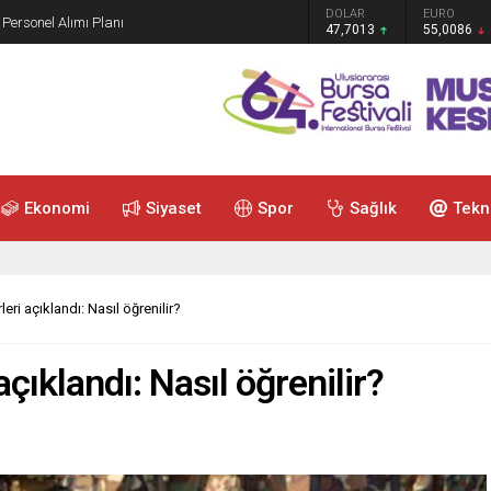
GRAM ALTIN
DOLAR
EURO
 Personel Alımı Planı
6.544,76
47,7013
55,0086
Ekonomi
Siyaset
Spor
Sağlık
Tekn
leri açıklandı: Nasıl öğrenilir?
açıklandı: Nasıl öğrenilir?