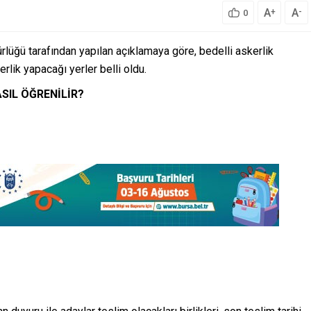
A
A
+
-
0
üğü tarafından yapılan açıklamaya göre, bedelli askerlik
rlik yapacağı yerler belli oldu.
ASIL ÖĞRENİLİR?