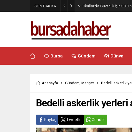
SON DAKİKA
Okullarda Güvenlik İçin 30 Bin
Bursa
Gündem
Dünya
Anasayfa
Gündem
,
Manşet
Bedelli askerlik yer
Bedelli askerlik yerleri 
Paylaş
Tweetle
Gönder