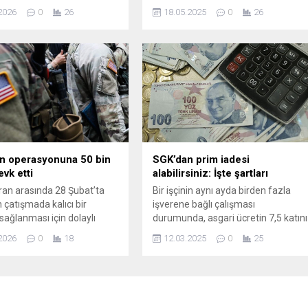
et değerlerini savunan
tamamlama sigortasının (BTS),
2026
0
26
18.05.2025
0
26
uruluşlarından 29 Ekim
özellikle ön ödemeli konut satışları
ı Derneği, 3 Mart 1924’te
ve kentsel dönüşüm projelerinde
ilen ve Türkiye
tüketicilere önemli bir güvence
yeti’nin modernleşme
sunduğu vurgulandı. Sigorta,
e kritik rol oynayan Devrim
projelerin yarım kalması ...
’nın yıl dönümünde anlamlı
lik gerçekleştirdi. Kurucu
Sultan Yurdunal
ünde düzenlenen törende,
..
n operasyonuna 50 bin
SGK’dan prim iadesi
evk etti
alabilirsiniz: İşte şartları
İran arasında 28 Şubat’ta
Bir işçinin aynı ayda birden fazla
 çatışmada kalıcı bir
işverene bağlı çalışması
sağlanması için dolaylı
durumunda, asgari ücretin 7,5 katını
ler devam ediyor.
aşan kazançlar için ödenen sosyal
2026
0
18
12.03.2025
0
25
n karşılıklı açıklamaları
sigorta primleri geri alınabilir. İşte
, dün yapılan bir
iade almak için izlenmesi gereken
da yakında bir mutabakat
yol.
arılabileceği ifade edildi.
 Times’ın bilgi sahiplerine