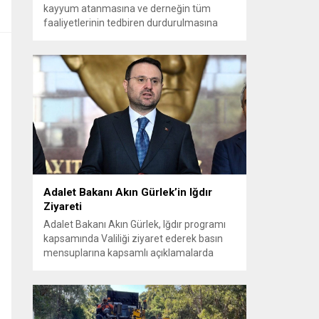
kayyum atanmasına ve derneğin tüm
faaliyetlerinin tedbiren durdurulmasına
karar verdi. Daha önce mali denetim
amaçlı kayyum kararı verilmiş olup son
adım doğrudan yönetime ilişkin bir tedbir
niteliği taşıyor. İstanbul Emniyet Müdürlüğü
Mali Suçlarla Mücadele Şube Müdürlüğü ve
İstanbul...
Adalet Bakanı Akın Gürlek’in Iğdır
Ziyareti
Adalet Bakanı Akın Gürlek, Iğdır programı
kapsamında Valiliği ziyaret ederek basın
mensuplarına kapsamlı açıklamalarda
bulundu. Bakanlık bünyesinde kurulan
birimlerle yıllardır aydınlatılamayan
dosyaların yeniden ele alındığını ve
vatandaşların adalete erişiminin