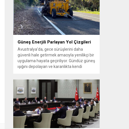
güçlendirilmesine yönelik adımların
atıldığını ifade etti. Gürlek, Iğdır’ın lojistik ve
jeopolitik öneminin artacağını belirterek
bölgesel kalkınmanın adalet düzeniyle
desteklenmesi gerektiğini vurguladı....
Güneş Enerjili Parlayan Yol Çizgileri
Avustralya’da, gece sürüşlerini daha
güvenli hale getirmek amacıyla yenilikçi bir
uygulama hayata geçiriliyor. Gündüz güneş
ışığını depolayan ve karanlıkta kendi
kendine parlayan özel yol çizgileri, özellikle
sokak aydınlatmasının yetersiz olduğu
bölgelerde sürücülere daha net bir görüş
sunmayı hedefliyor. Fosforlu kaplamaya
sahip bu yeni nesil şerit işaretleri sayesinde
virajlar, şerit sınırları...