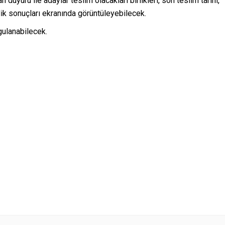
duyuru ile adaylar teslim olacakları birlikleri, son teslim tarihi,
rlik sonuçları ekranında görüntüleyebilecek.
gulanabilecek.