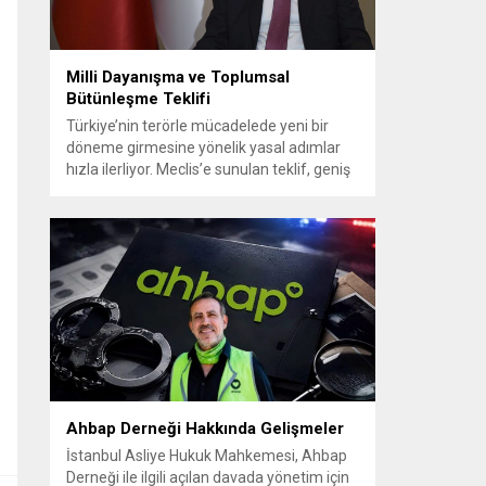
Milli Dayanışma ve Toplumsal
Bütünleşme Teklifi
Türkiye’nin terörle mücadelede yeni bir
döneme girmesine yönelik yasal adımlar
hızla ilerliyor. Meclis’e sunulan teklif, geniş
siyasi destekle birlikte toplumsal barış ve
güvenliği güçlendirmeyi amaçlıyor. AK Parti
Genel Başkanvekili Efkan Ala, teklifin 360’a
yakın milletvekilinin imzasıyla TBMM
Başkanlığı’na verildiğini belirterek, hem
siyasi hem de toplumsal düzeyde önemli
bir destek bulunduğunu...
Ahbap Derneği Hakkında Gelişmeler
İstanbul Asliye Hukuk Mahkemesi, Ahbap
Derneği ile ilgili açılan davada yönetim için