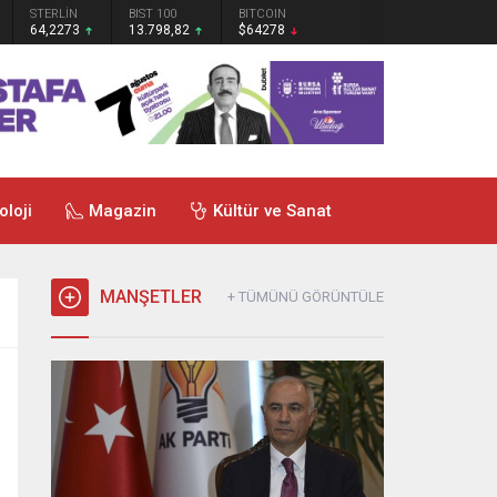
STERLİN
BIST 100
BITCOIN
64,2273
13.798,82
$64278
oloji
Magazin
Kültür ve Sanat
MANŞETLER
+ TÜMÜNÜ GÖRÜNTÜLE