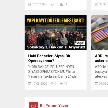
Cumartesi günü başlıyor. Kış
Cumhuriy
12.11.2025
0
21
03.03.
şartlarına uygun olmayan, kar lastiği
önemli k
bulunmayan araçların trafiğe
Kadınlar
çıkmasına izin verilmeyecek.
kabul ed
Uygulamanın başlamasına yalnızca
Cumhuri
3 gün kaldı.
sürecind
Yasaları
bir etkin
Başkan 
öncülüğ
Hilafetin.
Hobi Bahçeleri Siyasi Bir
ABD İra
Operasyonmu?
asker s
“HOBİ BAHÇELERİ ÜZERİNDEN
ABD ile 
SİYASİ OPERASYON MU?”İmar
başlayan
Yasasına Takılanlar Derneği’nden
ateşkes 
sert çıkış: “Yıkım değil çözüm
görüşme
17.03.2026
0
19
07.05.
üretin!” Türkiye genelinde hobi
Tarafları
bahçeleri ve kırsal alanlarda
sürerken
bulunan yapılarla ilgili başlatılan
açıklama
yıkım ve ceza uygulamaları
zaptına v
tartışmaları büyürken, İmar
Bir Yorum Yazın
New York