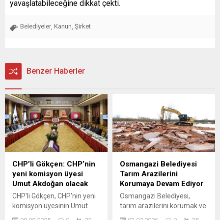
yavaşlatabileceğine dikkat çekti.
Belediyeler
Kanun
Şirket
,
,
Benzer Haberler
CHP’li Gökçen: CHP’nin
Osmangazi Belediyesi
yeni komisyon üyesi
Tarım Arazilerini
Umut Akdoğan olacak
Korumaya Devam Ediyor
CHP'li Gökçen, CHP'nin yeni
Osmangazi Belediyesi,
komisyon üyesinin Umut
tarım arazilerini korumak ve
Akdoğan olacağını açıkladı.
kaçak yapılaşmanın önüne