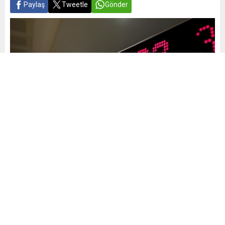
Paylaş
Tweetle
Gönder
Yayınlama: 22.05.2026
A
A
+
-
0
25 Mayıs 2026 Pazartesi günü kamuoyunda merak edilen
konu, bankaların ve Borsa İstanbul’un çalışıp
çalışmayacağıdır. Kurban Bayramı tatilinin 9 güne