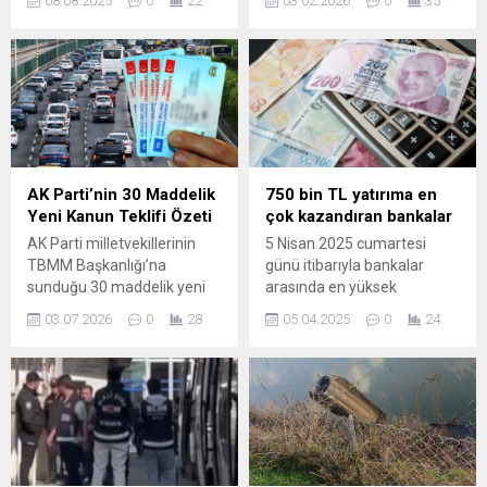
08.08.2025
0
22
03.02.2026
0
35
geçmek amacıyla
çalışmalarını aralıksız
sürdürüyor. Birinci sınıf tarım
arazisine kaçak olarak
yapılan depo, inşaat
aşamasındayken tespit
edilerek yıkıldı. Osmangazi
Belediyesi, Türkiye’nin en
verimli topraklarına sahip
AK Parti’nin 30 Maddelik
750 bin TL yatırıma en
Bursa Ovası başta olmak
Yeni Kanun Teklifi Özeti
çok kazandıran bankalar
üzere ilçe genelindeki tarım
AK Parti milletvekillerinin
5 Nisan 2025 cumartesi
alanlarını kaçak yapılardan
TBMM Başkanlığı’na
günü itibarıyla bankalar
korumak ve bu alanları
sunduğu 30 maddelik yeni
arasında en yüksek
gelecek...
kanun teklifi, emekli
mevduat faiz oranları
03.07.2026
0
28
05.04.2025
0
24
aylıklarından trafik ve PTT
güncellenmiş durumda.
düzenlemelerine kadar
Yatırımcılar için en kârlı
geniş bir yelpazede
seçenekleri sunan bankalar
değişiklikler öngörüyor.
ve 750 bin TL’lik bir yatırımın
Teklif yalnızca emekli
1 aylık getirisi belli oldu. İşte
ödemelerini artırmakla
bankaların faiz oranları ve
kalmıyor; ehliyet
kazanç hesaplamaları…
düzenlemeleri, alkollü araç