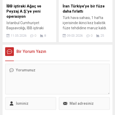
kullanımı cezaları, Siber
İBB iştiraki Ağaç ve
İran Türkiye’ye bir füze
Güvenlik Başkanlığı’nın
Peyzaj A.Ş.’ye yeni
daha fırlattı
yetkileri ve turizm ile
operasyon
Türk hava sahası, 1 hafta
internet platformlarına
İstanbul Cumhuriyet
içerisinde ikinci kez balistik
ilişkin düzenlemeleri de
Başsavcılığı, İBB iştiraki
füze tehdidine maruz kaldı.
içeriyor. Teklife göre...
Ağaç ve Peyzaj A.Ş.
Türk hava sahasına giren
11.05.2026
0
8
09.03.2026
0
25
hakkında geniş çaplı bir
balistik füze, NATO unsurları
soruşturma başlattı.
tarafından düşürüldü.
Soruşturmada, şirketin
Konuyla ilgili olarak Milli
Bir Yorum Yazın
ihalelerde usulsüzlük
Savunma Bakanlığı
yaparak bir sistem
tarafından yapılan
oluşturduğu iddiaları yer
açıklamada, “İran’dan
alıyor. Operasyon
ateşlenip Türk hava
kapsamında Mali Suçlarla
sahasına giren bir balistik
Mücadele Şube Müdürlüğü
mühimmat Doğu
ekipleri harekete geçti; çok
Akdeniz’de konuşlu NATO
sayıda kişi hakkında gözaltı
hava ve füze savunma
ve yakalama kararları
unsurları...
uygulandı. Operasyon ve
gözaltılar Yürütülen
çalışmalar...