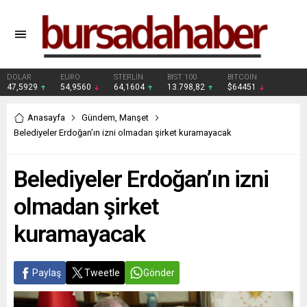
DOLAR
EURO
STERLİN
BIST 100
BITCOIN
47,5929
54,9560
64,1604
13.798,82
$64451
Anasayfa
Gündem
,
Manşet
Belediyeler Erdoğan’ın izni olmadan şirket kuramayacak
Belediyeler Erdoğan’ın izni
olmadan şirket
kuramayacak
Paylaş
Tweetle
Gönder