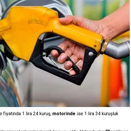
re fiyatında 1 lira 24 kuruş,
motorinde
ise 1 lira 34 kuruşluk