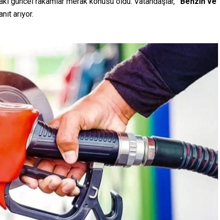
daki güncel rakamlar merak konusu oldu. Vatandaşlar,
“Benzin ve
ıt arıyor.