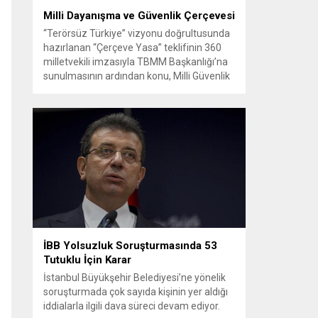
Milli Dayanışma ve Güvenlik Çerçevesi
“Terörsüz Türkiye” vizyonu doğrultusunda
hazırlanan “Çerçeve Yasa” teklifinin 360
milletvekili imzasıyla TBMM Başkanlığı’na
sunulmasının ardından konu, Milli Güvenlik
Kurulu (MGK) toplantısında ele alınmıştır.
Toplantı sonrası yayımlanan sekiz
maddelik bildiri, ülke güvenliği ve bölgesel
gelişmelere dair değerlendirmeleri
içermektedir. Yaklaşık 2 saat 15 dakika
süren oturumun sonuç metninde; terörle
mücadele, bölgesel istikrar,...
İBB Yolsuzluk Soruşturmasında 53
Tutuklu İçin Karar
İstanbul Büyükşehir Belediyesi’ne yönelik
soruşturmada çok sayıda kişinin yer aldığı
iddialarla ilgili dava süreci devam ediyor.