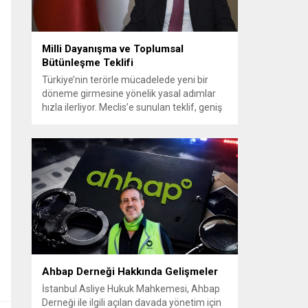
Milli Dayanışma ve Toplumsal
Bütünleşme Teklifi
Türkiye’nin terörle mücadelede yeni bir
döneme girmesine yönelik yasal adımlar
hızla ilerliyor. Meclis’e sunulan teklif, geniş
siyasi destekle birlikte toplumsal barış ve
güvenliği güçlendirmeyi amaçlıyor. AK Parti
Genel Başkanvekili Efkan Ala, teklifin 360’a
yakın milletvekilinin imzasıyla TBMM
Başkanlığı’na verildiğini belirterek, hem
siyasi hem de toplumsal düzeyde önemli
bir destek bulunduğunu...
Ahbap Derneği Hakkında Gelişmeler
İstanbul Asliye Hukuk Mahkemesi, Ahbap
Derneği ile ilgili açılan davada yönetim için