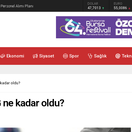
GRAM ALTIN
DOLAR
EURO
 Personel Alımı Planı
6.544,76
47,7013
55,0086
Ekonomi
Siyaset
Spor
Sağlık
Tekn
 kadar oldu?
 ne kadar oldu?