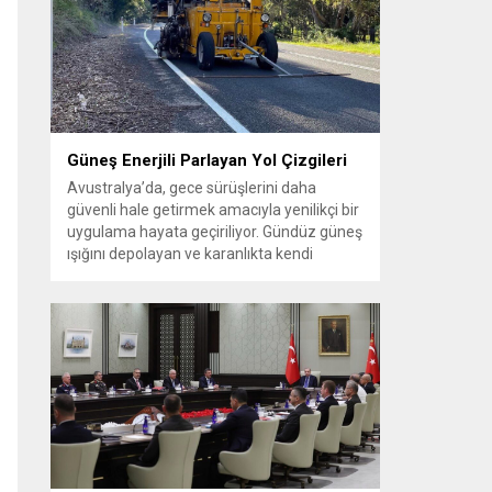
güçlendirilmesine yönelik adımların
atıldığını ifade etti. Gürlek, Iğdır’ın lojistik ve
jeopolitik öneminin artacağını belirterek
bölgesel kalkınmanın adalet düzeniyle
desteklenmesi gerektiğini vurguladı....
Güneş Enerjili Parlayan Yol Çizgileri
Avustralya’da, gece sürüşlerini daha
güvenli hale getirmek amacıyla yenilikçi bir
uygulama hayata geçiriliyor. Gündüz güneş
ışığını depolayan ve karanlıkta kendi
kendine parlayan özel yol çizgileri, özellikle
sokak aydınlatmasının yetersiz olduğu
bölgelerde sürücülere daha net bir görüş
sunmayı hedefliyor. Fosforlu kaplamaya
sahip bu yeni nesil şerit işaretleri sayesinde
virajlar, şerit sınırları...