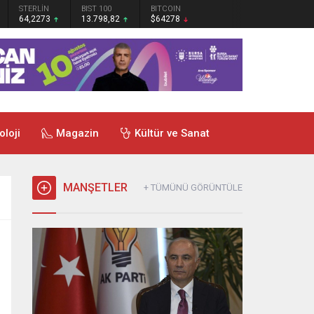
STERLİN
BIST 100
BITCOIN
64,2273
13.798,82
$64278
oloji
Magazin
Kültür ve Sanat
MANŞETLER
+ TÜMÜNÜ GÖRÜNTÜLE