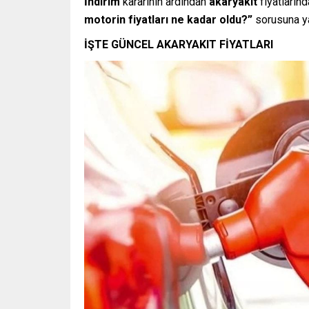
İndirim
kararının ardından
akaryakıt
fiyatların
motorin fiyatları ne kadar oldu?”
sorusuna yan
İŞTE GÜNCEL AKARYAKIT FİYATLARI