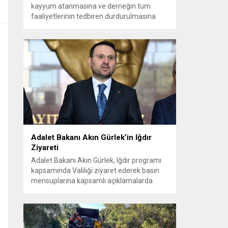
kayyum atanmasına ve derneğin tüm
faaliyetlerinin tedbiren durdurulmasına
karar verdi. Daha önce mali denetim
amaçlı kayyum kararı verilmiş olup son
adım doğrudan yönetime ilişkin bir tedbir
niteliği taşıyor. İstanbul Emniyet Müdürlüğü
Mali Suçlarla Mücadele Şube Müdürlüğü ve
İstanbul...
Adalet Bakanı Akın Gürlek’in Iğdır
Ziyareti
Adalet Bakanı Akın Gürlek, Iğdır programı
kapsamında Valiliği ziyaret ederek basın
mensuplarına kapsamlı açıklamalarda
bulundu. Bakanlık bünyesinde kurulan
birimlerle yıllardır aydınlatılamayan
dosyaların yeniden ele alındığını ve
vatandaşların adalete erişiminin