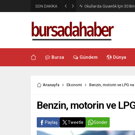
SON DAKİKA
Okullarda Güvenlik İçin 30 Bin
Bursa
Gündem
Dünya
Anasayfa
Ekonomi
Benzin, motorin ve LPG ne
Benzin, motorin ve LPG
Paylaş
Tweetle
Gönder