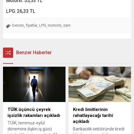
Motorin: 55,53 TL
LPG: 26,33 TL
benzin
fiyatlar
LPG
motorin
zam
,
,
,
,
Benzer Haberler
TÜİK üçüncü çeyrek
Kredi limitlerinin
işsizlik rakamları açıkladı
rahatlayacağı tarihi
açıkladı
TÜİK, temmuz-eylül
dönemine ilişkin iş gücü
Bankacılık sektöründe kredi