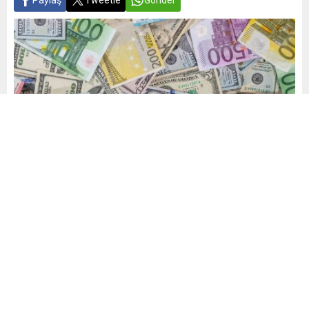
Yayınlama: 23.09.2025
A
A
+
-
0
Alım-satım yapacaklar ve yatırımcılar döviz kurundaki
hareketliliği takip ediyor. Dolar ve euro geçen haftaki
yükselişin ardından yeni haftaya nasıl başladı? Euro