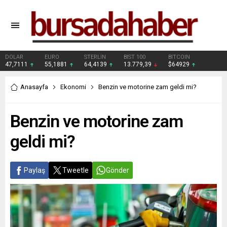
DOLAR
EURO
STERLİN
BIST 100
BITCOIN
47,7111
55,1881
64,4139
13.779,39
$64929
Anasayfa
Ekonomi
Benzin ve motorine zam geldi mi?
Benzin ve motorine zam
geldi mi?
Paylaş
Tweetle
Gönder