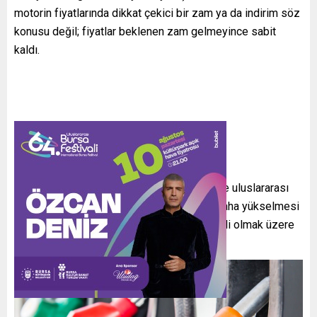
motorin fiyatlarında dikkat çekici bir zam ya da indirim söz
konusu değil; fiyatlar beklenen zam gelmeyince sabit
kaldı.
Gazeteci Olcay Aydilek’in duyurduğuna göre uluslararası
piyasalarda Brent petrol fiyatlarının biraz daha yükselmesi
halinde benzine cumartesi gününden geçerli olmak üzere
yaklaşık 1 TL zam
bekleniyordu.