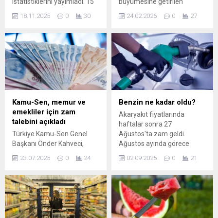
istatistiklerini yayımladı. 15
büyümesine getirilen
ve daha yukarı yaştaki
sınırlamalar ve yüksek faiz
18.11.2025
0
30
24.02.2026
0
27
kişilerde işsiz sayısı 2025 yılı
ortamı hem şirketlerin hem
3. çeyreğinde bir önceki
de bireylerin finansmana
çeyreğe göre 26 bin kişi
erişimini zorlaştırırken,
azalarak 3 milyon 10 bin kişi
gözler makro ihtiyati
olarak gerçekleşti. İşsizlik
düzenlemelerde atılacak
oranı ise değişim
adımlara çevrildi. Kredi
göstermeyerek yüzde 8,5
limitlerinin ne zaman ...
seviyesinde oldu.
Kamu-Sen, memur ve
Benzin ne kadar oldu?
emekliler için zam
Akaryakıt fiyatlarında
talebini açıkladı
haftalar sonra 27
Türkiye Kamu-Sen Genel
Ağustos'ta zam geldi.
Başkanı Önder Kahveci,
Ağustos ayında görece
memur ve emekliler için
sakin seyreden akaryakıt
23.07.2025
0
24
02.09.2025
0
21
2026 yılı başında 7.500 TL
piyasasında benzine 1,21
telafi zammı talep
TL’lik zam gelmişti. Bu
ettiklerini, iki yıl boyunca da
zammın ardından motorine
yüzde 90’a varan oranda
yeni bir zam geleceği
kümülatif maaş artışı
belirtildi. 1 TL’NİN ÜZERİNDE
beklediklerini açıkladı.
ZAM ...