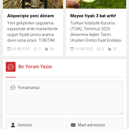
Alışverişte yeni dönem
Meyve fiyatı 3 kat arttı!
Yeni geliştirilen uygulama
Türkiye İstatistik Kurumu
sayesinde artık marketlerde
(TÜİK), Temmuz 2025
uygun fiyatlı ürünü arama
dönemine ilişkin Tarım
devri sona eriyor. TÜBİTAK
Ürünleri Üretici Fiyat Endeksi
tarafından geliştirilen
(Tarım ÜFE) verilerini
09.08.2025
0
28
14.08.2025
0
20
uygulama artık bir ürünün
açıkladı. Temmuzda Tarım
hangi markette daha
ÜFE bir önceki aya kıyasla
uyguna satıldığını
yüzde 5,66 oranında düşüş
Bir Yorum Yazın
gösterecek.
yaşadı ama geçen yılın aynı
dönemine göre ...