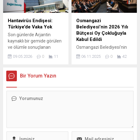
Türkiye Yayıncılar Birliği
Belediye Başkanı Şadi
işbirliğiyle düzenlenen 22.
Özdemir, 2025 yılının son
Bursa Kitap Fuarı, Atatürk
toplantısında ilçedeki 64
Hantavirüs Endişesi:
Osmangazi
Kültür Merkezi Merinos
mahalle muhtarıyla Nilüfer
Türkiye’de Vaka Yok
Belediyesi’nin 2026 Yılı
Yerleşkesi Fuar Alanı’nda
Barış Meclisi’nde buluştu.
Bütçesi Oy Çokluğuyla
Son günlerde Arjantin
binlerce kitapseveri ağırlıyor.
Nilüfer Belediye Başkan
Kabul Edildi
kaynaklı bir gemide görülen
12-20...
Yardımcılarının da...
ve ölümle sonuçlanan
Osmangazi Belediyesi’nin
hantavirüs haberleri, küresel
2026 yılı bütçesi 9 milyar
09.05.2026
0
11
06.11.2025
0
42
çapta tedirginlik yarattı. Bu
525 milyon lira olarak oy
gelişmelerin ardından
çokluğuyla kabul edildi.
yetkililer halkı bilgilendirmek
Osmangazi Belediye
Bir Yorum Yazın
üzere açıklama yaptı. Sağlık
Başkanı Erkan Aydın “2026
Bakanlığı tarafından yapılan
yılı bütçemiz kabul edildi
yazılı açıklamada, söz
hayırlı olsun Allah hayırlı
konusu vakaların yakından
işlere harcamayı nasip etsin”
takip edildiği ve Türkiye
dedi. Osmangazi
sınırları içinde henüz pozitif
Belediyesi’nin 2026 Mali Yılı
bir vakaya rastlanmadığı
Bütçesi ve Performans
bildirildi. Sağlık
Programı, Kasım Ayı Olağan
Bakanlığı’ndan Açıklama...
Meclis Toplantısı’nda
görüşüldü....