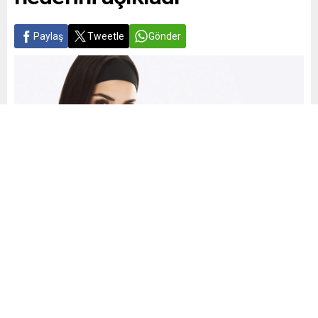
Paylaş
Tweetle
Gönder
Yayınlama: 07.10.2025
A
A
+
-
0
Hande Erçel ile Hakan Sabancı’nın üç yıllık aşkı eylül