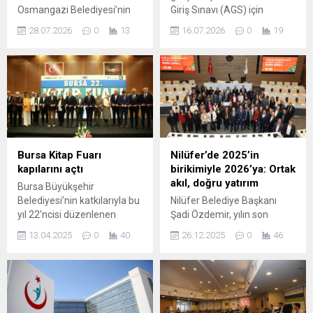
Osmangazi Belediyesi’nin
Giriş Sınavı (AGS) için
ortağı olduğu “EVAL-INNO”
adayların sınava giriş yerleri
28.07.2026
0
13
16.07.2026
0
19
projesi, Avrupa Birliği’nin
ÖSYM tarafından erişime
Horizon Europe Programı
açıldı. Sınava başvuran
kapsamında desteklenmeye
adayların bina ve salon
hak kazandı. Üç kıtadan 12
atama işlemleri
kurumun bulunduğu projede
tamamlanmış olup,
Osmangazi Belediyesi,
bilgilerine Aday İşlemleri
Türkiye’nin tek resmi
Sistemi (AİS) üzerinden
belediye temsilcisi olarak
ulaşmaları mümkün.
yer alacak. Osmangazi
Adaylar, 16 Temmuz 2026
Bursa Kitap Fuarı
Nilüfer’de 2025’in
Belediyesi, uluslararası iş
saat 11.00‘den itibaren T.C.
kapılarını açtı
birikimiyle 2026’ya: Ortak
birliklerine bir yenisini daha
kimlik numaraları ve aday
akıl, doğru yatırım
Bursa Büyükşehir
ekledi. Belediyenin resmi
şifreleriyle ÖSYM...
Belediyesi’nin katkılarıyla bu
Nilüfer Belediye Başkanı
ortak olduğu “EVAL-INNO”
yıl 22’ncisi düzenlenen
Şadi Özdemir, yılın son
projesi, Avrupa Birliği’nin
Bursa Kitap Fuarı, yeni
muhtarlar buluşmasında
araştırma ve...
13.04.2025
0
40
26.12.2025
0
46
yerinde Atatürk Kültür
Nilüfer’de karar süreçlerinin
Merkezi Merinos Yerleşkesi
mahalle öncelikleri ve ortak
Fuar Alanı’nda kapılarını açtı.
akıl temelinde şekillendiğini
Bursa Büyükşehir
vurgulayarak, 2026’ya daha
Belediyesi’nin katkılarıyla
güçlü bir yönetim vizyonuyla
Tüyap Fuarcılık Grubu ve
ilerlediklerini söyledi. Nilüfer