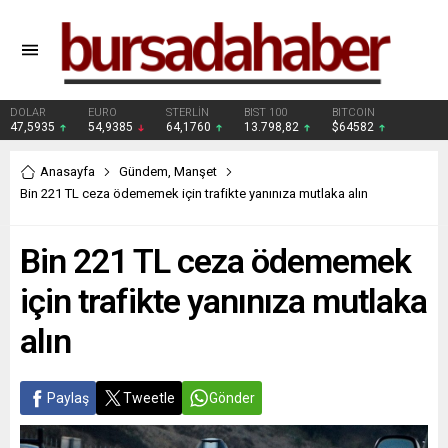
DOLAR
EURO
STERLİN
BIST 100
BITCOIN
47,5935
54,9385
64,1760
13.798,82
$64582
Anasayfa
Gündem
,
Manşet
Bin 221 TL ceza ödememek için trafikte yanınıza mutlaka alın
Bin 221 TL ceza ödememek
için trafikte yanınıza mutlaka
alın
Paylaş
Tweetle
Gönder