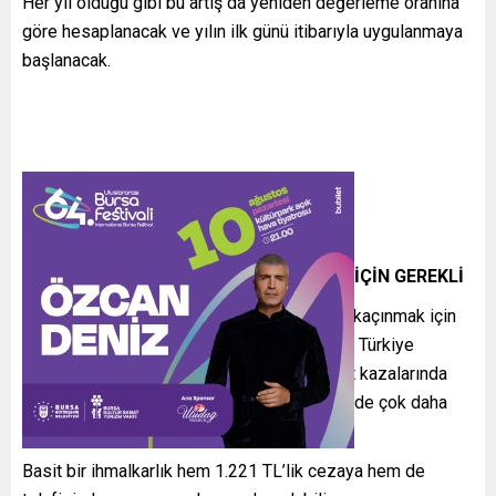
Her yıl olduğu gibi bu artış da yeniden değerleme oranına
göre hesaplanacak ve yılın ilk günü itibarıyla uygulanmaya
başlanacak.
KASK SADECE CEZA İÇİN DEĞİL, HAYAT İÇİN GEREKLİ
Uzmanlar, kaskın yalnızca para cezasından kaçınmak için
değil, hayati önem taşıdığına dikkat çekiyor. Türkiye
İstatistik Kurumu verilerine göre motosiklet kazalarında
can kaybı oranı, kask kullanmayan sürücülerde çok daha
yüksek.
Basit bir ihmalkarlık hem 1.221 TL’lik cezaya hem de