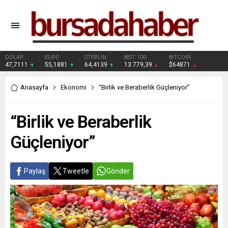
DOLAR
EURO
STERLİN
BIST 100
BITCOIN
47,7111
55,1881
64,4139
13.779,39
$64871
Anasayfa
Ekonomi
“Birlik ve Beraberlik Güçleniyor”
“Birlik ve Beraberlik
Güçleniyor”
Paylaş
Tweetle
Gönder