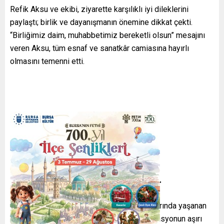
Refik Aksu ve ekibi, ziyarette karşılıklı iyi dileklerini
paylaştı; birlik ve dayanışmanın önemine dikkat çekti.
“Birliğimiz daim, muhabbetimiz bereketli olsun” mesajını
veren Aksu, tüm esnaf ve sanatkâr camiasına hayırlı
olmasını temenni etti.
Çarşı ve Pazarlarda Artan
Enflasyon Esnafı Zorluyor
Ziyaret sırasında, Bursa’nın çarşı ve pazarlarında yaşanan
ekonomik sıkıntılar da gündeme geldi. Enflasyonun aşırı