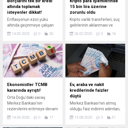
Borçlarını tek bir kredi
Kripto para işlemlerinde
altında toplamak
15 bin lira üzerine
isteyenler dikkat!
zorunlu oldu
Enflasyonun ezici yükü
Kripto varlık transferleri, suç
altında geçinmeye çalışan
gelirlerinin aklanması ve
vatandaşların kredi kartı ve
terör finansmanının
14.03.2025
0
20
26.02.2025
0
16
bireysel kredi borçları
önlenmesine dair tedbirler
katlandıkça katlanıyor.
hakkında yönetmelik 25
BDDK'nın son verilerine göre
Aralık 2024'te Resmi
ise 2024 şubat ayından
Gazete'de yayımlanmıştı. 2
2025 yılının şubat ayına
AY UYUM SÜRESİ
kadar olan dönemde 530
TANINMIŞTI Yönetmelik
milyar 828 milyon TL'lik
tarihi olan 25 Aralık'ın
tüketici kredisi artışı oldu.
üzerinden 2 ...
21-28 Şubat haftasında
Ekonomistler TCMB
Ev, araba ve nakit
bireysel kredi ve kredi kartı
kararında ayrıştı!
kredilerinde faizler
borçları 78,8...
düştü
Orta Doğu'daki savaş
Merkez Bankası'nın
Merkez Bankası'nın atmış
rezervlerini eritmeye devam
olduğu faiz indirimi adımları,
ederken faiz kararına ilişkin
kredi faizlerinde düşüşü
14.04.2026
0
17
15.08.2025
0
31
veriler de gelmeye başladı.
hızlandırdı. 15 Ağustos 2025
Peki 22 Nisan'daki PPK
tarihi itibarıyla en uygun