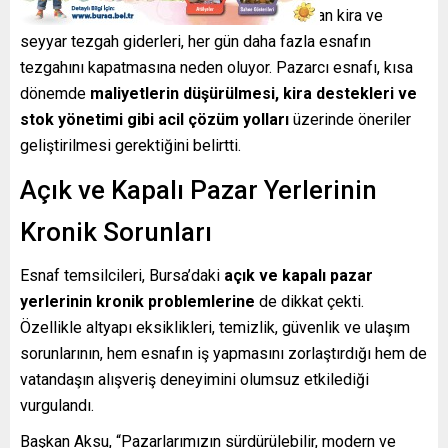
yükselmesi, girdi maliyetlerinin artışı ve artan kira ve
seyyar tezgah giderleri, her gün daha fazla esnafın
tezgahını kapatmasına neden oluyor. Pazarcı esnafı, kısa
dönemde
maliyetlerin düşürülmesi, kira destekleri ve
stok yönetimi gibi acil çözüm yolları
üzerinde öneriler
geliştirilmesi gerektiğini belirtti.
Açık ve Kapalı Pazar Yerlerinin
Kronik Sorunları
Esnaf temsilcileri, Bursa’daki
açık ve kapalı pazar
yerlerinin kronik problemlerine
de dikkat çekti.
Özellikle altyapı eksiklikleri, temizlik, güvenlik ve ulaşım
sorunlarının, hem esnafın iş yapmasını zorlaştırdığı hem de
vatandaşın alışveriş deneyimini olumsuz etkilediği
vurgulandı.
Başkan Aksu, “Pazarlarımızın sürdürülebilir, modern ve