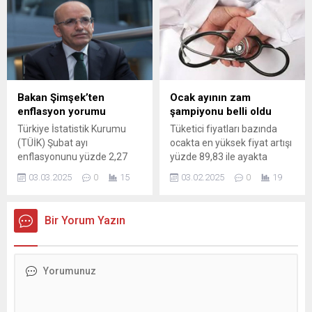
toplantısında TMCB faiz
konut, taşıt ve ihtiyaç kredisi
artışına gidecek mi? İşte
oranları ve geri ödeme
ekonomistlerin beklentileri
tabloları belli oldu. İşte
detaylar...
Bakan Şimşek’ten
Ocak ayının zam
enflasyon yorumu
şampiyonu belli oldu
Türkiye İstatistik Kurumu
Tüketici fiyatları bazında
(TÜİK) Şubat ayı
ocakta en yüksek fiyat artışı
enflasyonunu yüzde 2,27
yüzde 89,83 ile ayakta
olarak açıkladı. Yıllık
tedavi hizmetlerinde
03.03.2025
0
15
03.02.2025
0
19
enflasyon 39,05 oldu. Bakan
gerçekleşirken en çok
Şimşek enflasyonun "9 aydır
ucuzlayan ürün yüzde 8,13
gerilediğini" açıkladı. "DOKUZ
ile çocuk giyimi oldu.
Bir Yorum Yazın
AYDIR GERİLEYEN YILLIK
ENFLASYON" Mehmet
Şimşek'in X hesabından ...