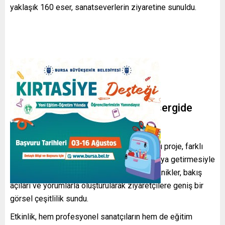
yaklaşık 160 eser, sanatseverlerin ziyaretine sunuldu.
81 ilden gelen sanatçılar aynı sergide
buluştu
Türkiye’nin 81 ilinden katılımcıların yer aldığı proje, farklı
yaş gruplarını ve sanatsal disiplinleri bir araya getirmesiyle
öne çıktı. Sergide yer alan eserler; farklı teknikler, bakış
açıları ve yorumlarla oluşturularak ziyaretçilere geniş bir
görsel çeşitlilik sundu.
Etkinlik, hem profesyonel sanatçıların hem de eğitim