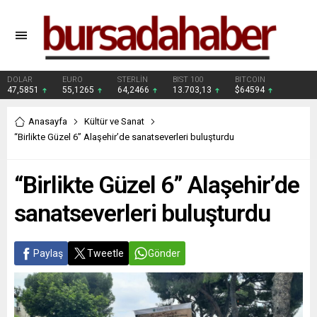
DOLAR
EURO
STERLİN
BIST 100
BITCOIN
47,5851
55,1265
64,2466
13.703,13
$64594
Anasayfa
Kültür ve Sanat
“Birlikte Güzel 6” Alaşehir’de sanatseverleri buluşturdu
“Birlikte Güzel 6” Alaşehir’de
sanatseverleri buluşturdu
Paylaş
Tweetle
Gönder