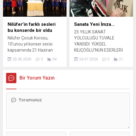
...
konserle andı. Şef Filiz
Başıbüyük yönetimindeki
koro, “Ben Öksüzüm”
konseriyle izleyicileri müzik
Nilüfer’in farklı sesleri
Sanata Yeni İmza…
yolculuğuna çıkardı. Nâzım
bu konserde bir oldu
25 YILLIK SANAT
Hikmet Kültürevi’nde
Nilüfer Çocuk Korosu,
YOLCULUĞU TUVALE
düzenlenen konsere Gemlik
10’uncu yıl konser serisi
YANSIDI: YÜKSEL
Belediye Başkanı...
kapsamında 21 Haziran
KILIÇOĞLU’NUN ESERLERİ
Dünya Müzik Günü’nde iki
İNEGÖL KENT MÜZESİ’NDE
23.06.2026
0
54
24.07.2026
0
21
oturumluk özel bir
SANATSEVERLERLE
programla dinleyicilerin
BULUŞUYOR Ardahan’ın
karşısına çıktı. Yıl sonu
Posof ilçesine bağlı Baykent
Bir Yorum Yazın
konserinde çocukların yanı
Köyü’nden başlayan hayat
sıra minikler, gençlik ve
yolculuğunu Bursa’nın
kaizen koroları da sahne
İnegöl ilçesinde sanatla
aldı. Nilüfer Belediyesi
taçlandıran Yüksel Kılıçoğlu,
bünyesinde çalışmalarını
25 yılı aşkın süredir
sürdüren Nilüfer Çocuk
sürdürdüğü resim sanatını
Korosu, kuruluşunun
ve şiire olan tutkusunu
10’uncu yıldönümünü özel
sanatseverlerle
bir programla kutladı....
buluşturmaya devam ediyor.
Güvenlik görevlisi olarak