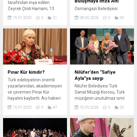
Buluşmaya İmza Attı
tarafından inşa edilen
Zeyrek Çinili Hamam, 13
Osmangazi Belediyesi
yıllık arkeolojik kazı süreciyle
tarafından bu yıl ikinci kez
15.01.2025
0
21
08.05.2026
0
30
restore edilerek
düzenlenen Bursa Altın
İstanbul'daki Zeyrek
Çınar Kısa Film Festivali,
semtine yeniden
Mudanya Üniversitesi’nde
kazandırıldı. Osmanlı
gerçekleştirilen film
İmparatorluğu'nun ilk
gösterimleri ve söyleşilerle
kaptan paşası Barbaros
devam etti. Festival
Hayreddin Paşa'nın mirası
kapsamında son olarak
olan bu tarihi hamam,
“Mukadderat” filmi
UNESCO Dünya Mirası
izleyiciyle buluşurken,
Pınar Kür kimdir?
Nilüfer’den “Safiye
Listesi'ndeki Zeyrek
gösterimin ardından filmin
Ayla”ya saygı
Türk edebiyatının önemli
semtinin en değerli
başrol oyuncusu Aslıhan
yazarlarından, akademisyen
Nilüfer Belediyesi Türk
yapılarından biri olarak
Gürbüz ile yönetmen Nadim
ve çevirmen Pınar Kür
Sanat Müziği Korosu, Türk
hizmete açıldı.
Güç öğrencilerle bir araya
hayatını kaybetti. Acı haberi
müziğinin unutulmaz ismi
gelerek söyleşi
edebiyatçı Yekta Kopan
Safiye Ayla’yı “Ben
gerçekleştirdi. Bu yıl...
15.07.2025
0
47
13.05.2026
0
20
sosyal medya hesabından
Öksüzüm” konseriyle andı.
duyurdu. Kopan,
Nilüfer Belediyesi Türk
paylaşımında şu ifadeleri
Sanat Müziği Korosu,
kullandı: “Pınar Kür’e veda
sanatçı Safiye Ayla’yı
ettik. Edebiyatımızın büyük
düzenlenen özel bir