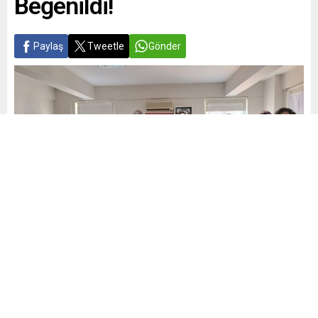
Beğenildi!
Paylaş
Tweetle
Gönder
Yayınlama: 20.06.2026
A
A
+
-
0