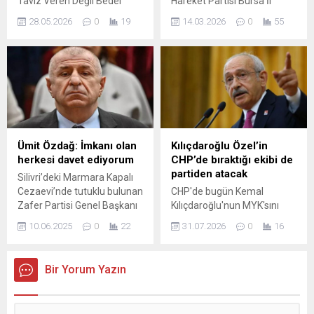
Taviz Veren Değil Bedel
Hareket Partisi Bursa İl
Ödeyen Bir Harekettir”
Başkanlığı’nın düzenlediği
28.05.2026
0
19
14.03.2026
0
55
Milliyetçi Hareket Partisi
geniş katılımlı iftar programı,
(MHP) Bursa İl Başkanlığı
yalnızca Ramazan ayının
tarafından düzenlenen
manevi atmosferini
Geleneksel Kurban Bayramı
paylaşan bir buluşma
Bayramlaşma Programı,
olmanın ötesine geçerek,
yoğun katılım ve sert siyasi
Türkiye’nin iç ve dış
mesajlarla gerçekleştirildi.
gündemine dair sert siyasi
Merinos Atatürk Kültür
mesajların verildiği güçlü bir
Merkezi Yıldırım Bayezid
organizasyona dönüştü.
Ümit Özdağ: İmkanı olan
Kılıçdaroğlu Özel’in
Salonu’nda düzenlenen
Yaklaşık 5 bin partilinin
herkesi davet ediyorum
CHP’de bıraktığı ekibi de
programda, hem Türkiye’nin
katıldığı program, Bursa’da
partiden atacak
Silivri’deki Marmara Kapalı
siyasi gündemine ilişkin
milliyetçi hareketin...
Cezaevi’nde tutuklu bulunan
CHP'de bugün Kemal
dikkat çeken açıklamalar...
Zafer Partisi Genel Başkanı
Kılıçdaroğlu'nun MYK'sını
Ümit Özdağ, Çarşamba
toplaması beklenirken,
10.06.2025
0
22
31.07.2026
0
16
günü görülecek duruşması
Özgür Özel'in mutlak butlan
için çağrıda bulundu. Özdağ,
kararının Yargıtay'dan
avukatları aracılığıyla yaptığı
dönmesi ihtimaline karşı
Bir Yorum Yazın
sosyal medya paylaşımında
CHP'de bıraktığı iki isim için
11 Haziran Çarşamba saat
disiplin süreçlerinin
10.30’da ...
işletilebileceği iddia edildi.