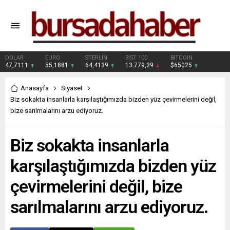
DOLAR
EURO
STERLİN
BIST 100
BITCOIN
47,7111
55,1881
64,4139
13.779,39
$65025
Anasayfa
Siyaset
Biz sokakta insanlarla karşılaştığımızda bizden yüz çevirmelerini değil,
bize sarılmalarını arzu ediyoruz.
Biz sokakta insanlarla
karşılaştığımızda bizden yüz
çevirmelerini değil, bize
sarılmalarını arzu ediyoruz.