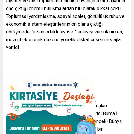
siyaset ve sivil toplum arasındaki dayanışma mesajlarının
öne çıktığı önemli buluşmalardan biri olarak dikkat çekti.
Toplumsal yardımlaşma, sosyal adalet, gönüllülük ruhu ve
ekonomik sistem eleştirilerinin ön plana çıktığı
görüşmede, “insan odaklı siyaset” anlayışı vurgulanırken,
mevcut ekonomik düzene yönelik dikkat çeken mesajlar
verildi.
Bursa’da siyasi partiler ile sivil toplum kuruluşları
arasındaki temaslarını sürdüren
Saadet Partisi Bursa İl
Başkanlığı
, bu kapsamda
Ali Aydın
öncülüğündeki Dünya
Gönüllüler Derneği heyetini ağırladı. Samimi bir