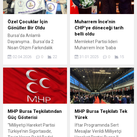
Özel Çocuklar İçin
Muharrem İnce’nin
Gönüller Bir Oldu
CHP’ye döneceği tarih
belli oldu
Bursa’da Anlamlı
Dayanışma… Bursa’da 2
Memleket Partisi lideri
Nisan Otizm Farkındalık
Muharrem İnce 'baba
Günü kapsamında
ocağına' dönüyor. Özel ve
02.04.2026
0
22
31.01.2025
0
15
gerçekleştirilen etkinlikler,
İmamoğlu ile toplantı yapan
toplumun farklı kesimlerini
İnce'nin partiye yeniden
aynı duyarlılık etrafında
katılacağı tarih netleşti.
buluştururken, özel
gereksinimli bireyler için
sergilenen dayanışma
örnekleri yürekleri ısıttı.
Etkinlikte yer alan isimlerden
biri olan Esin Akkoyunlu
MHP Bursa Teşkilatından
MHP Bursa Teşkilatı Tek
Kaynar, hem sahadaki
Güç Gösterisi
Yürek
çalışmaları hem de yaptığı
“Milliyetçi Hareket Partisi
İftar Programında Sert
açıklamalarla dikkat çekti.
Türkiye’nin Sigortasıdır,
Mesajlar Verildi Milliyetçi
İYİ Parti Osmangazi Kadın...