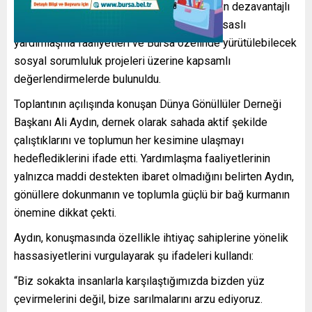
atmosferde gerçekleşen ziyarette, toplumun dezavantajlı
kesimlerine yönelik çalışmalar, gönüllülük esaslı
yardımlaşma faaliyetleri ve Bursa özelinde yürütülebilecek
sosyal sorumluluk projeleri üzerine kapsamlı
değerlendirmelerde bulunuldu.
Toplantının açılışında konuşan Dünya Gönüllüler Derneği
Başkanı Ali Aydın, dernek olarak sahada aktif şekilde
çalıştıklarını ve toplumun her kesimine ulaşmayı
hedeflediklerini ifade etti. Yardımlaşma faaliyetlerinin
yalnızca maddi destekten ibaret olmadığını belirten Aydın,
gönüllere dokunmanın ve toplumla güçlü bir bağ kurmanın
önemine dikkat çekti.
Aydın, konuşmasında özellikle ihtiyaç sahiplerine yönelik
hassasiyetlerini vurgulayarak şu ifadeleri kullandı:
“Biz sokakta insanlarla karşılaştığımızda bizden yüz
çevirmelerini değil, bize sarılmalarını arzu ediyoruz.