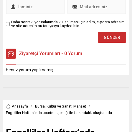
Buluşmalar” söyleşisinin bu
Başkan Deviren, “GSM
ayki konuğu, Bursa Uludağ
operatörleri ile yaptığımız
Üniversitesi (BUÜ) Fen-
protokol kapsamında...
Edebiyat Fakültesi Tarih
Daha sonraki yorumlarımda kullanılması için adım, e-posta adresim
ve site adresim bu tarayıcıya kaydedilsin.
Bölümü...
Ziyaretçi Yorumları - 0 Yorum
Henüz yorum yapılmamış.
Anasayfa
Bursa
,
Kültür ve Sanat
,
Manşet
Engelliler Haftası’nda uçurtma şenliği ile farkındalık oluşturuldu