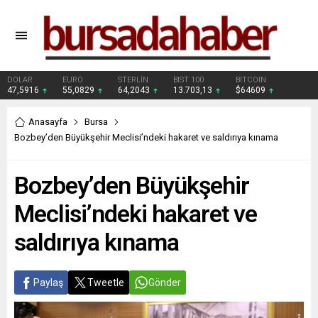
DOLAR
EURO
STERLİN
BIST 100
BITCOIN
47,5916
55,0829
64,2043
13.703,13
$64609
Anasayfa
Bursa
Bozbey’den Büyükşehir Meclisi’ndeki hakaret ve saldırıya kınama
Bozbey’den Büyükşehir
Meclisi’ndeki hakaret ve
saldırıya kınama
Paylaş
Tweetle
Gönder