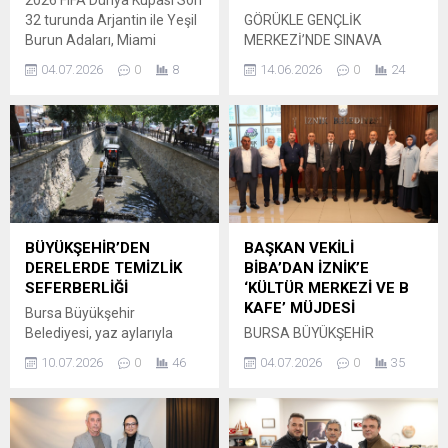
2026 FIFA Dünya Kupası Son
32 turunda Arjantin ile Yeşil
GÖRÜKLE GENÇLİK
Burun Adaları, Miami
MERKEZİ’NDE SINAVA
Stadyumu’nda karşılaştı.
HAZIRLANAN ÖĞRENCİLERİ
04.07.2026
0
8
14.06.2026
0
24
Karşılaşma ilk yarıda Lionel
ZİYARET EDEN BAŞKAN
Messi’nin 29. dakikadaki
VEKİLİ ŞAHİN BİBA,
golüyle Arjantin’in 1-0
GENÇLERE BAŞARILAR
üstünlüğüyle tamamlandı.
DİLEDİ. Ülkemizin yarınları
İkinci yarıda Yeşil Burun
olan gençlere yönelik
Adaları, 59. dakikada
çalışmalarını sürdüren Bursa
Duarte’nin golüyle skoru
Büyükşehir Belediyesi,
eşitledi ve normal süre 1-1
hayata geçirdiği projeler ve
sona erdi. Maç uzatmalara
sosyal belediyecilik
BÜYÜKŞEHİR’DEN
BAŞKAN VEKİLİ
gitti; uzatmaların başında
anlayışıyla gençlerin yanında
DERELERDE TEMİZLİK
BİBA’DAN İZNİK’E
Lisandro...
olmaya devam ediyor. Sınav
SEFERBERLİĞİ
‘KÜLTÜR MERKEZİ VE B
döneminde öğrencilerin
KAFE’ MÜJDESİ
Bursa Büyükşehir
ihtiyaçlarını gözeten Bursa
Belediyesi, yaz aylarıyla
BURSA BÜYÜKŞEHİR
Büyükşehir Belediyesi,
birlikte il genelindeki dere
BELEDİYESİ BAŞKAN VEKİLİ
Gençlik Merkezleri’nde
10.07.2026
0
46
04.07.2026
0
35
yataklarında temizlik
ŞAHİN BİBA, İLÇE
sunduğu modern ve...
çalışmaları başlattı. Bursa
ZİYARETLERİ KAPSAMINDA
Büyükşehir Belediyesi BUSKİ
İZNİK’TE ÇEŞİTLİ
Genel Müdürlüğü ekipleri,
TEMASLARDA BULUNDU.