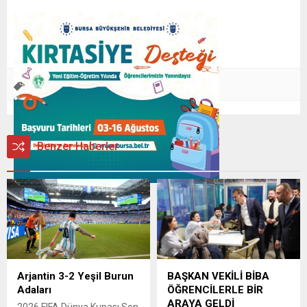
Başkan
Bursa
Hak
İfade
Meclis
,
,
,
,
Benzer Haberler
Arjantin 3-2 Yeşil Burun
BAŞKAN VEKİLİ BİBA
Adaları
ÖĞRENCİLERLE BİR
ARAYA GELDİ