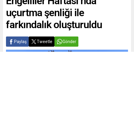
Engelliler Haftası’nda
uçurtma şenliği ile
farkındalık oluşturuldu
Paylaş
Tweetle
Gönder
Yayınlama: 16.05.2025