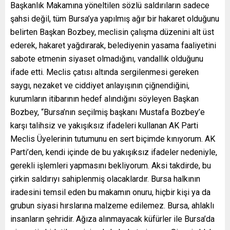
Başkanlık Makamına yöneltilen sözlü saldırıların sadece
şahsi değil, tüm Bursa’ya yapılmış ağır bir hakaret olduğunu
belirten Başkan Bozbey, meclisin çalışma düzenini alt üst
ederek, hakaret yağdırarak, belediyenin yasama faaliyetini
sabote etmenin siyaset olmadığını, vandallık olduğunu
ifade etti. Meclis çatısı altında sergilenmesi gereken
saygı, nezaket ve ciddiyet anlayışının çiğnendiğini,
kurumların itibarının hedef alındığını söyleyen Başkan
Bozbey, “Bursa’nın seçilmiş başkanı Mustafa Bozbey’e
karşı talihsiz ve yakışıksız ifadeleri kullanan AK Parti
Meclis Üyelerinin tutumunu en sert biçimde kınıyorum. AK
Parti’den, kendi içinde de bu yakışıksız ifadeler nedeniyle,
gerekli işlemleri yapmasını bekliyorum. Aksi takdirde, bu
çirkin saldırıyı sahiplenmiş olacaklardır. Bursa halkının
iradesini temsil eden bu makamın onuru, hiçbir kişi ya da
grubun siyasi hırslarına malzeme edilemez. Bursa, ahlaklı
insanların şehridir. Ağıza alınmayacak küfürler ile Bursa’da