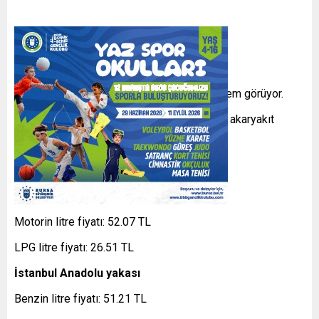
Brent petrolün varil fiyatı 65,97 dolardan işlem görüyor.
İşte 20 Ağustos 2025 Çarşamba gününe ait akaryakıt
tabelası şu şekilde:
İstanbul Avrupa yakası
Benzin litre fiyatı: 51.36 TL
Motorin litre fiyatı: 52.07 TL
LPG litre fiyatı: 26.51 TL
İstanbul Anadolu yakası
Benzin litre fiyatı: 51.21 TL