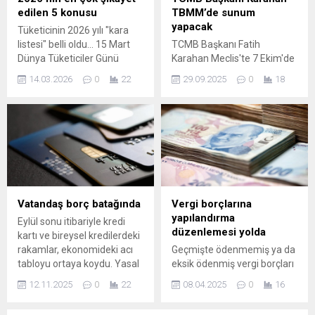
21.740,00 Tam altın: Alış:...
edilen 5 konusu
TBMM’de sunum
yapacak
Tüketicinin 2026 yılı "kara
listesi" belli oldu... 15 Mart
TCMB Başkanı Fatih
Dünya Tüketiciler Günü
Karahan Meclis'te 7 Ekim'de
kapsamında açıklanan
sunum yapacak.
14.03.2026
0
22
29.09.2025
0
18
verilere göre vatandaşlar,
fahiş fiyatlardan internet
aboneliklerine kadar birçok
alanda mağduriyet yaşıyor.
Ancak zirvedeki o sorun,
tüm şikayetlerin %60'ından
fazlasını oluşturarak rekor
kırdı. İşte hakem
heyetlerinin kapısını en çok
Vatandaş borç batağında
Vergi borçlarına
aşındıran o başlıklar ve
yapılandırma
Eylül sonu itibariyle kredi
paranızı geri almanın...
düzenlemesi yolda
kartı ve bireysel kredilerdeki
rakamlar, ekonomideki acı
Geçmişte ödenmemiş ya da
tabloyu ortaya koydu. Yasal
eksik ödenmiş vergi borçları
takibe takılan sayısı sayısı
olan vatandaşlar, “Vergi affı
12.11.2025
0
22
08.04.2025
0
16
geçen yıla göre neredeyse
çıkacak mı?” sorusunun
yüzde 20 arttı. Bankalar,
cevabını merakla bekliyor.