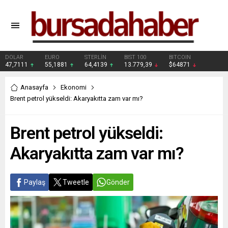
DOLAR
EURO
STERLİN
BIST 100
BITCOIN
47,7111
55,1881
64,4139
13.779,39
$64871
Anasayfa
Ekonomi
Brent petrol yükseldi: Akaryakıtta zam var mı?
Brent petrol yükseldi:
Akaryakıtta zam var mı?
Paylaş
Tweetle
Gönder