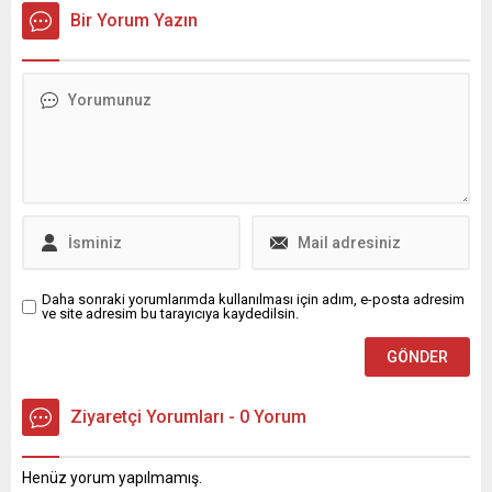
borcunu ödeyemeyenlerin
Bu konuda henüz resmi bir
Bir Yorum Yazın
peşinde.
açıklama yapılmış değil.
Ancak Sosyal Güvenlik
Uzmanı Özgür Erdursun, X
hesabı üzerinden vergi
affının çıkacağına dair bir
iddiada bulundu.
Daha sonraki yorumlarımda kullanılması için adım, e-posta adresim
ve site adresim bu tarayıcıya kaydedilsin.
Ziyaretçi Yorumları - 0 Yorum
Henüz yorum yapılmamış.