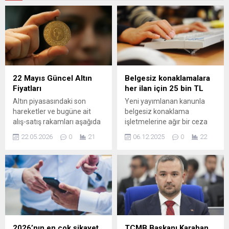
22 Mayıs Güncel Altın
Belgesiz konaklamalara
Fiyatları
her ilan için 25 bin TL
Altın piyasasındaki son
Yeni yayımlanan kanunla
hareketler ve bugüne ait
belgesiz konaklama
alış-satış rakamları aşağıda
işletmelerine ağır bir ceza
özetlenmiştir. Günlük
getiriliyor. Turizmi Teşvik
22.05.2026
0
21
06.12.2025
0
22
değişimleri takip ederek
Kanunu'na eklenen
yatırım kararlarınızı
hükümlerle, her ilan için 25
destekleyebilirsiniz. Gram ve
bin lira idari para cezası
farklı altın türleri için güncel
öngörülüyor. Yasa,
veriler: Gram altın: Alış:
elektronik ortamda tanıtım
6.649,58 — Satış: 6.650,50
ve satış yapan işletmeleri
Çeyrek altın: Alış: 10.784,00
sıkı denetime tabi tutuyor.
— Satış: 10.879,00 Yarım
altın: Alış: 21.557,00 — Satış:
2026’nın en çok şikayet
TCMB Başkanı Karahan