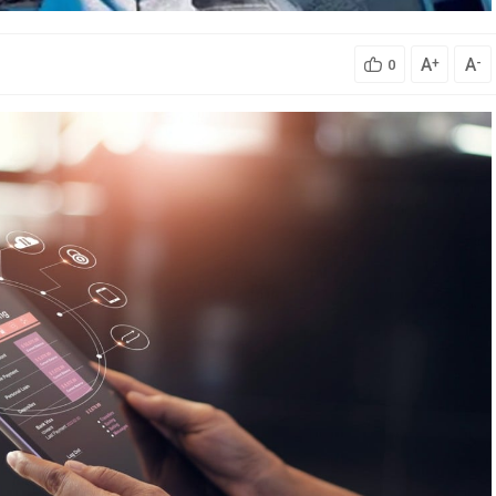
A
A
+
-
0