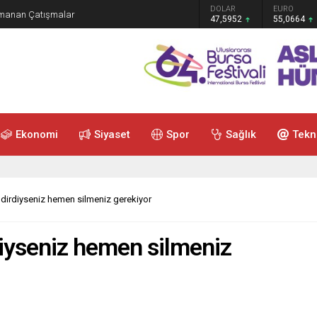
GRAM ALTIN
DOLAR
EURO
ırmanan Çatışmalar
6.528,76
47,5952
55,0664
Ekonomi
Siyaset
Spor
Sağlık
Tekn
ndirdiyseniz hemen silmeniz gerekiyor
diyseniz hemen silmeniz