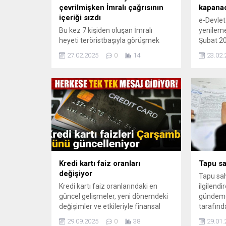
çevrilmişken İmralı çağrısının
kapana
içeriği sızdı
e-Devlet 
Bu kez 7 kişiden oluşan İmralı
yenileme
heyeti teröristbaşıyla görüşmek
Şubat 20
üzere İmralı'ya gitti. İstanbul, Van
saatleri
27.02.2025
0
14
23.02.
ve Diyarbakır'da çağrı için hazırlıklar
uğrayaca
başladı, vekiller İstanbul'a çağrıldı.
kullanıc
sorunu y
Kredi kartı faiz oranları
Tapu sa
değişiyor
Tapu sah
Kredi kartı faiz oranlarındaki en
ilgilendi
güncel gelişmeler, yeni dönemdeki
gündeme 
değişimler ve etkileriyle finansal
tarafında
kararlarınızı güçlendirin. Detaylar
Kanunu'n
29.09.2025
0
38
29.01.