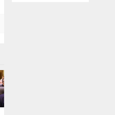
ettiği kupa ile Osmangazi Belediye Başkanı
Erkan Aydın’ı ziyaret etti. Geçtiğimiz yıl
birinci olduğu Czech Barum Rally Zlín için
hazırlanan Denizci Keskin, 14-16 Ağustos
tarihlerinde başarısını tekrarlamak için
piste çıkacak. Dünyanın tek engelli kadın
ralli pilotu...