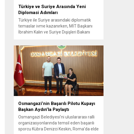
Türkiye ve Suriye Arasında Yeni
Diplomasi Adımları
Türkiye ile Suriye arasındaki diplomatik
temaslar ivme kazanırken, MİT Başkanı
İbrahim Kalın ve Suriye Dışişleri Bakanı
Esad Hasan Şeybani Ankara’da bir araya
geldi. Görüşmede iki ülke arasındaki iş
birliği imkanları ve bölgesel istikrar konuları
detaylı şekilde ele alındı. Taraflar, komşu
ülkelerle ilişkilerin güçlendirilmesinin
gerekliliği üzerinde mutabık kaldı; ayrıca
Suriye-Lübnan ilişkilerine...
Osmangazi’nin Başarılı Pilotu Kupayı
Başkan Aydın’la Paylaştı
Osmangazi Belediyesi’ni uluslararası ralli
organizasyonlarında temsil eden başarılı
sporcu Kübra Denizci Keskin, Roma’da elde