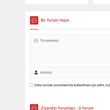
burada.
etmesind
nasıl pay
kapsamın
bazı krit
Bir Yorum Yazın
getiril
devlete 
bulunmak
Daha sonraki yorumlarımda kullanılması için adım, e-p
Ziyaretçi Yorumları - 0 Yorum