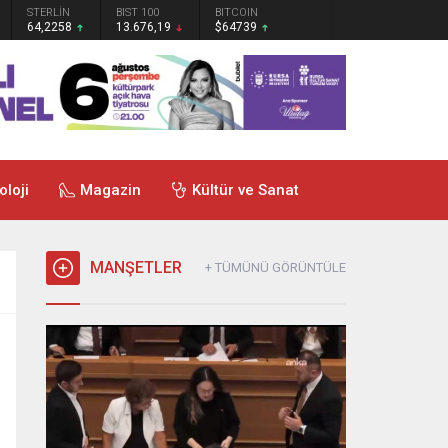
STERLİN
BIST 100
BITCOIN
64,2258
13.676,19
$64739
oloji
Magazin
Kültür ve Sanat
MANŞETLER
+ TÜMÜNÜ GÖRÜNTÜLE