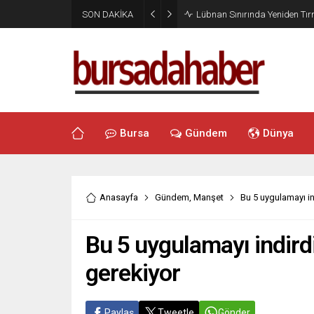
SON DAKİKA
Lübnan Sınırında Yeniden T
Bursa
Gündem
Dünya
Anasayfa
Gündem
,
Manşet
Bu 5 uygulamayı i
Bu 5 uygulamayı indir
gerekiyor
Paylaş
Tweetle
Gönder