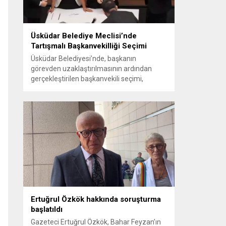
Üsküdar Belediye Meclisi’nde
Tartışmalı Başkanvekilliği Seçimi
Üsküdar Belediyesi’nde, başkanın
görevden uzaklaştırılmasının ardından
gerçekleştirilen başkanvekili seçimi,
tartışmalı ve hukuki itirazlara konu olacak
uygulamalarla gündeme geldi. Yapılan
oylamada usul ve gizlilikle ilgili ciddi iddialar
ortaya atıldı; bazı oyların geçersiz
sayılması ve meclis içindeki yönlendirmeler
kamuoyunda tepkilere yol açtı. Seçim
sürecinde yaşanan gelişmeler, parti
grupları arasındaki gerilimi artırdı. CHP’nin...
Ertuğrul Özkök hakkında soruşturma
başlatıldı
Gazeteci Ertuğrul Özkök, Bahar Feyzan’ın