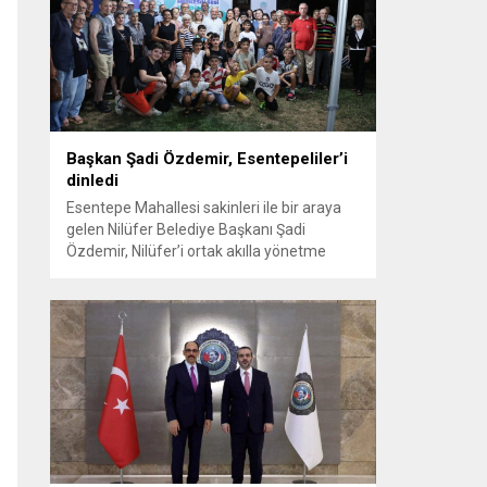
koordinasyonuyla Osmangazi ilçesine bağlı
Panayır Mahallesi 3’üncü Pınar
Caddesi’nde altyapı ve üstyapıyı yenileme
çalışmalarında sona yaklaştı. Bölgenin en...
Başkan Şadi Özdemir, Esentepeliler’i
dinledi
Esentepe Mahallesi sakinleri ile bir araya
gelen Nilüfer Belediye Başkanı Şadi
Özdemir, Nilüfer’i ortak akılla yönetme
kararlılığında olduklarını söyledi. Başkan
Şadi Özdemir, bütçeyi verimli kullanarak,
sorunların üstesinden gelmeye çalıştıklarını
vurguladı. Nilüfer Belediyesi tarafından
mahallelerin ihtiyaçlarını yerinde tespit
edip, çözüm oluşturmak amacıyla
başlatılan “Şadi Başkan’la Akşam Çayı”
buluşmaları, sıcak havaya rağmen...