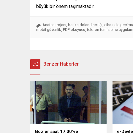
büyük bir önem taşımaktadır.
Anatsa trojanı
banka dolandırıcılığı
cihaz ele geçirm
,
,
mobil güvenlik
PDF okuyucu
telefon temizleme uygulam
,
,
Benzer Haberler
Gözler saat 17.00’ye
e-Devlet