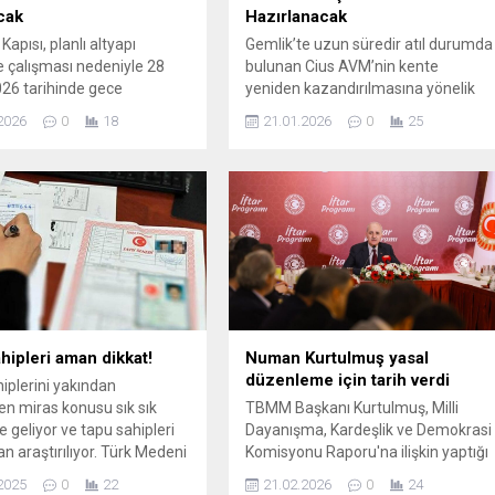
cak
Hazırlanacak
Kapısı, planlı altyapı
Gemlik’te uzun süredir atıl durumda
 çalışması nedeniyle 28
bulunan Cius AVM’nin kente
26 tarihinde gece
yeniden kazandırılmasına yönelik
nde 3 saat süreyle kesintiye
önemli bir adım atıldı. Bursa
2026
0
18
21.01.2026
0
25
k. Çalışma süresince
Büyükşehir Belediyesi ile Gemlik
ılar zaman zaman erişim
Belediyesi arasında, Cius AVM’nin
aşayabilecek.
gençlik, kültür, sanat, kütüphane ve
spor alanlarını kapsayan çok amaçlı
bir merkez olarak
değerlendirilmesine yönelik iş birliği
protokolünün yapılması, Bursa
Büyükşehir Belediye Meclisi’nde oy
birliğiyle...
hipleri aman dikkat!
Numan Kurtulmuş yasal
düzenleme için tarih verdi
iplerini yakından
ren miras konusu sık sık
TBMM Başkanı Kurtulmuş, Milli
geliyor ve tapu sahipleri
Dayanışma, Kardeşlik ve Demokrasi
n araştırılıyor. Türk Medeni
Komisyonu Raporu'na ilişkin yaptığı
a göre, bir kişinin vefat
konuşmada, "Ramazan sonrasında
2025
0
22
21.02.2026
0
24