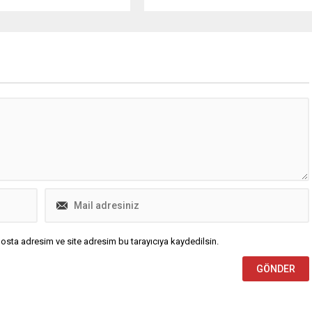
en sonra mal varlıklarının
yasal düzenlemelerin gündeme
 edileceği belirli kurallar
gelmesinin şart olduğu
da gerçekleştirilir. Ancak,
kanaatindeyim" dedi.
ik şartların yerine
memesi durumunda mirasın
geçmesi riski
tadır.
osta adresim ve site adresim bu tarayıcıya kaydedilsin.