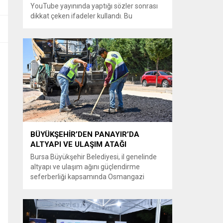
YouTube yayınında yaptığı sözler sonrası
dikkat çeken ifadeler kullandı. Bu
açıklamalar üzerine İstanbul Cumhuriyet
Başsavcılığı tarafından Özkök hakkında
‘Cumhurbaşkanına hakaret’ suçundan
re’sen soruşturma başlatıldı. Özkök,
hakkındaki soruşturma kapsamında
Çağlayan’daki İstanbul Adalet Sarayı’na
giderek savcılığa ifade verdi. İfadesinin
ardından adliyeden ayrıldığı bildirildi.
Programdaki sözleri ve savunması...
BÜYÜKŞEHİR’DEN PANAYIR’DA
ALTYAPI VE ULAŞIM ATAĞI
Bursa Büyükşehir Belediyesi, il genelinde
altyapı ve ulaşım ağını güçlendirme
seferberliği kapsamında Osmangazi
ilçesine bağlı Panayır Mahallesi 3’üncü
Pınar Caddesi’nde çalışmalara hız verdi.
Büyükşehir Belediyesi, BUSKİ Genel
Müdürlüğü ve Ulaşım Dairesi Başkanlığı