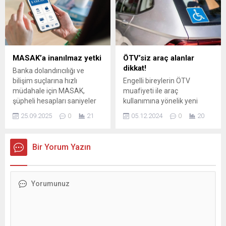
tartışıldığı diplomasi
platformuna dönüştürdü
ANKARA – Küresel güç
dengelerinin hızla değiştiği,
Ukrayna savaşından Orta
Doğu’ya, Pasifik’ten
MASAK’a inanılmaz yetki
ÖTV’siz araç alanlar
Afrika’ya uzanan krizlerin
dikkat!
Banka dolandırıcılığı ve
uluslararası sistemi yeniden
bilişim suçlarına hızlı
Engelli bireylerin ÖTV
şekillendirdiği bir dönemde
müdahale için MASAK,
muafiyeti ile araç
Türkiye, dikkat çekici bir...
şüpheli hesapları saniyeler
kullanımına yönelik yeni
içinde izleyip
düzenlemeler hakkında
25.09.2025
0
21
05.12.2024
0
20
dondurabilecek.
bilgilendirici bir rehber.
Haklarınız, başvuru süreçleri
ve değişiklikler hakkında
Bir Yorum Yazın
detaylı bilgiler edinin.