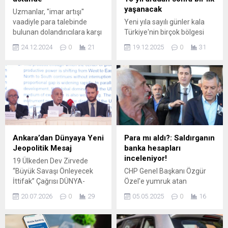
yaşanacak
Uzmanlar, ''imar artışı''
vaadiyle para talebinde
Yeni yıla sayılı günler kala
bulunan dolandırıcılara karşı
Türkiye'nin birçok bölgesi
tapu sahiplerini uyardı. Son
için yoğun kar yağışı uyarısı
24.12.2024
0
21
19.12.2025
0
31
zamanlarda kentsel
yapıldı. Prof. Dr. Orhan Şen,
dönüşüm bölgelerindeki
yılbaşında Marmara'da da
gecekondular ve sitelerde
kar yağışı görülebileceğini
yaşayanlar, yüksek
belirterek, önümüzdeki
bedellerle dolandırılabiliyor.
günlerde açıklanacak
Hukukçular dikkat edilmesi
verilerin belirleyici olacağına
gerektiğini ve asıl sürecin
dikkat çekti.
nasıl işlediğini tane tane
anlattı.
Ankara’dan Dünyaya Yeni
Para mı aldı?: Saldırganın
Jeopolitik Mesaj
banka hesapları
inceleniyor!
19 Ülkeden Dev Zirvede
“Büyük Savaşı Önleyecek
CHP Genel Başkanı Özgür
İttifak” Çağrısı DÜNYA-
Özel'e yumruk atan
MER’in uluslararası
Tengioğlu'nun saldırı için
20.07.2026
0
29
05.05.2025
0
16
konferansı Ankara’yı iki gün
para alıp almadığı
boyunca Avrasya merkezli
araştırılıyor.
yeni güvenlik mimarisinin