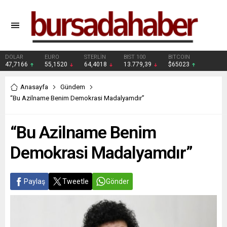
DOLAR
EURO
STERLİN
BIST 100
BITCOIN
47,7166
55,1520
64,4018
13.779,39
$65023
Anasayfa
Gündem
“Bu Azilname Benim Demokrasi Madalyamdır”
“Bu Azilname Benim
Demokrasi Madalyamdır”
Paylaş
Tweetle
Gönder