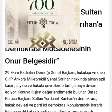
Bursa Kurucu Başkanı Sultan
Yurdunal’dan Şenal Sarıhan’a
Destek: “Bu Azilname
Demokrasi Mücadelesinin
Onur Belgesidir”
29 Ekim Kadınları Derneği Genel Başkanı, hukukçu ve eski
CHP Ankara Milletvekili
Şenal Sarıhan
hakkında alınan azil
kararı, siyasi ve hukuki çevrelerde tartışılmaya devam
ediyor. Konuya ilişkin değerlendirmede bulunan Bursa
Kurucu Başkanı
Sultan Yurdunal
, Sarıhan’ın demokrasi,
hukuk devleti ve parti içi demokrasi konularındaki kararlı
tutumuna dikkat çekerek güçlü destek mesajı verdi.