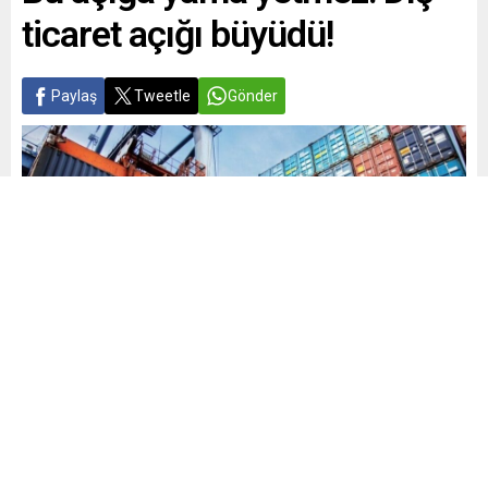
ticaret açığı büyüdü!
Paylaş
Tweetle
Gönder
Yayınlama: 04.11.2025
A
A
+
-
0