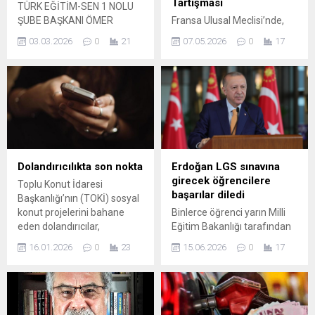
Tartışması
TÜRK EĞİTİM-SEN 1 NOLU
ŞUBE BAŞKANI ÖMER
Fransa Ulusal Meclisi’nde,
IŞIKOĞLU’NDAN SERT
Avrupa Birliği ile İsrail
03.03.2026
0
21
07.05.2026
0
17
AÇIKLAMA “SON UYARIMIZ:
arasındaki Ortaklık
GELECEĞİMİZ TEHLİKEDE!”
Anlaşması’nın askıya
Eğitim camiası bir kez daha
alınması talebi üzerine
tarifsiz bir acıyla sarsıldı.
yoğun tartışmalar yaşandı.
İstanbul’un Çekmeköy
Komisyon oturumunda
ilçesinde biyoloji öğretmeni
milletvekilleri, Gazze ve işgal
olarak görev yapan Fatma
altındaki bölgelerdeki insan
Nur Çelik’in, öğrencisi
hakları ihlalleri bağlamında
tarafından hunharca
güçlü eleştiriler yöneltti.
Dolandırıcılıkta son nokta
Erdoğan LGS sınavına
katledilmesi, eğitimde
Yeşiller Partisi Milletvekili
girecek öğrencilere
Toplu Konut İdaresi
şiddetin ulaştığı vahim
Sabrina Sebaihi’nin çağrısını
başarılar diledi
Başkanlığı’nın (TOKİ) sosyal
boyutu bir kez daha gözler
destekleyen Aymeric Caron,
konut projelerini bahane
Binlerce öğrenci yarın Milli
önüne serdi. Aynı...
oturumda yaşananları ele
eden dolandırıcılar,
Eğitim Bakanlığı tarafından
alırken çok sayıda sivilin
vatandaşlara hala başvuru
düzenlenecek Liselere Geçiş
yaşamını yitirdiğini...
16.01.2026
0
23
15.06.2026
0
17
süreci devam ediyormuş
Sistemi (LGS) kapsamındaki
izlenimi vererek sahte e-
merkezi sınava girecek.
Devlet bağlantıları
Cumhurbaşkanı Recep
üzerinden çok sayıda kişiyi
Tayyip Erdoğan, sınava
mağdur etmeye çalıştı.
girecek tüm öğrencilere