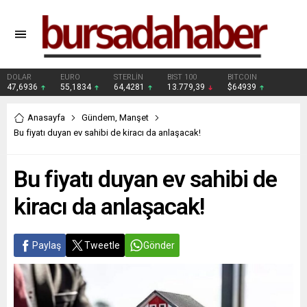
DOLAR
EURO
STERLİN
BIST 100
BITCOIN
47,6936
55,1834
64,4281
13.779,39
$64939
Anasayfa
Gündem
,
Manşet
Bu fiyatı duyan ev sahibi de kiracı da anlaşacak!
Bu fiyatı duyan ev sahibi de
kiracı da anlaşacak!
Paylaş
Tweetle
Gönder