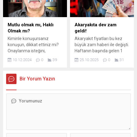
Artan ...
başarılar diledi. Sosyal
medya paylaşımında
Erdoğan, “Yarın LGS
sınavına girecek genç
Mutlu olmak mı, Haklı
Akaryakıta dev zam
kardeşlerime kalpten
Olmak mı?
geldi!
başarılar diliyorum. Sınavın
Kiminle konuşursanız
Akaryakıt fiyatları bu kez
gözümüzün nuru
konuşun, dikkat ettiniz mi?
büyük zam haberi ile değişti.
evlatlarımıza, değerli
Onaylanma isteğini,
Haftanın başında gelen 1
ailelerine, tüm eğitim
herkeste görürsünüz.
liralık indirimin sevinci kısa
camiamıza hayırlı olmasını...
10.12.2024
0
39
25.10.2025
0
31
Onaylanmanın kökünde
sürdü. Arabası olanlara kötü
“haklı olma” isteği vardır,
haber geldi. Akaryakıt
kaynaklarda; “İnsanın ruhsal
ürünlerinden motorine
Bir Yorum Yazın
durumunda saklı, kendine
cuma gece yarısından
ait olan” olarak geçmektedir.
itibaren dev zam geldi. Zam
Kişinin yansıttığı, ileri
tabelaya ...
sürdüğü düşünce ve
söylemlerinin içeriği ne
olursa olsun,
onaylandığında; içinde
oluşan mutluluğun yüzüne
yansıyışını görürsünüz.
Söylemin doğal veya sanal