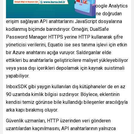
Symantec’in tespitine göre bazı uzantılar, Google Analytics
4, Microsoft Azure veya AWS S3 hizmetlerine doğrudan
erişim sağlayan API anahtarlarını JavaScript dosyalarına
kodlanmış biçimde barındırıyor. Örneğin; DualSafe
Password Manager HTTPS yerine HTTP kullanarak şifre
yöneticisi verilerini, Equatio ise ses tanıma işlevi için etkin
bir Azure anahtarını açığa vuruyor. Saldırganlar elde
ettikleri bu anahtarlarla geliştiricilere maliyet yükleyebiliyor
veya yasa dışı içerikleri depolamak için kaynak suistimali
yapabiliyor.
InboxSDK gibi yaygın kullanılan dış kütüphaneler de en az
90 uzantıda kimlik bilgisi sızdırıyor. Böylece, eklentinin
kendisi temiz görünse bile kullandığı bileşenler aracılığıyla
arka kapı bırakmış oluyor.
Güvenlik uzmanları, HTTP üzerinden veri gönderen
uzantılardan kaçınılmasını, API anahtarlarının yalnızca