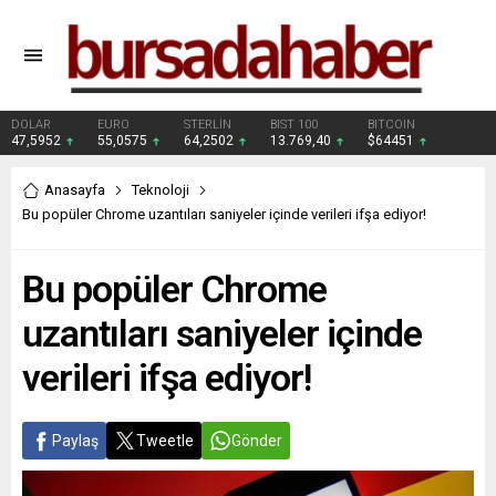
DOLAR
EURO
STERLİN
BIST 100
BITCOIN
47,5952
55,0575
64,2502
13.769,40
$64451
Anasayfa
Teknoloji
Bu popüler Chrome uzantıları saniyeler içinde verileri ifşa ediyor!
Bu popüler Chrome
uzantıları saniyeler içinde
verileri ifşa ediyor!
Paylaş
Tweetle
Gönder