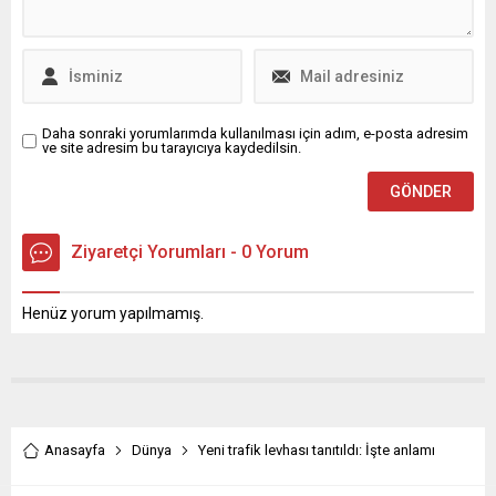
deneyimleri de getirecek.
Apple’ın bu sürümde büyük
görsel değişiklikler yerine...
Daha sonraki yorumlarımda kullanılması için adım, e-posta adresim
ve site adresim bu tarayıcıya kaydedilsin.
Ziyaretçi Yorumları - 0 Yorum
Henüz yorum yapılmamış.
Anasayfa
Dünya
Yeni trafik levhası tanıtıldı: İşte anlamı