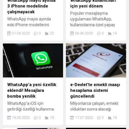
WhatsApp mayıs ayında
WhatsApp kullanıcıları
3 iPhone modelinde
için yeni dönem
çalışmayacak
Popüler mesajlaşma
WhatsApp mayıs ayında
uygulaması WhatsApp,
eski iPhone modellerini
kullanıcılarına özel yapay
devre dışı bırakıyor.İşte
zeka sohbet robotları
01.04.2025
0
22
06.06.2025
0
14
WhatsApp desteğinin
oluşturma imkanı sunan
kesileceği modeller...
yeni bir özellik test etmeye
başladı.
WhatsApp’a yeni özellik
e-Devlet’te emekli maaşı
eklendi! Mesajlara
hesaplama sistemi
bomba yenilik
güncellendi
WhatsApp’a iOS için
Milyonlarca çalışan, emekli
getirdiği özelliği kullanıma
olduktan sonra alacağı
açtı. iOS'larda geçerli
maaşı öğrenmek için e-
19.09.2025
0
19
17.07.2025
0
19
özelliğin mesajları
Devlet’e akın ediyor. Yeni
hatırlatması için geliştirildiği
güncellenen sistemle, SSK