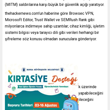
(MITM) saldırılarına karşı büyük bir güvenlik açığı yaratıyor.
thehackernews.com’un haberine göre Browsec VPN,
Microsoft Editor, Trust Wallet ve SEMRush Rank gibi
milyonlarca indirmeye sahip uzantılar; cihaz kimliği, işletim
sistemi bilgisi veya tarayıcı dili gibi verileri herhangi bir
şifreleme söz konusu olmadan sunuculara gönderiyor.
Güvenlik araştırmacısı Yuanjing Guo, bu trafik üzerinde
yetkisiz üçüncü kişilerin kolaylıkla dinleme yapabileceğini
ve kullanıcılar adına sahte işlemler başlatabileceğini
uyarıyor.