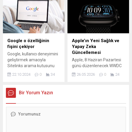
aktarıldı.
ve BAĞ-KUR emeklilerine
yapılan yüzde 16.67'lik
enflasyon farkı sonrası,
3600 prim günü
tamamlayan çalışanlar artık
tahmini maaşlarını kolayca
hesaplayabilecek. En düşük
Google o özelliğinin
Apple’ın Yeni Sağlık ve
emekli maaşı 16.881 TL’nin
fişini çekiyor
Yapay Zeka
altına düşmeyecek. Hemen
Güncellemesi
Google, kullanıcı deneyimini
e-Devlet üzerinden “4A
geliştirmek amacıyla
Apple, 8 Haziran Pazartesi
Emekli Aylık Bilgisi...
Sitelinks arama kutusunu
günü düzenlenecek WWDC
kaldırıyor. Bu değişiklik,
2026 etkinliğinde yeni
22.10.2024
0
34
26.05.2026
0
24
arama sonuçlarını ve
watchOS 27 sürümünü
sitelerin görünümünü nasıl
tanıtacak. Tanıtımın hemen
etkiliyor? Detaylar ve olası
ardından geliştiriciler için
Bir Yorum Yazın
sonuçlar için yazımızı
beta yayımlanacak ve nihai
okuyun.
sürümün Eylül ayında tüm
kullanıcılara sunulması
bekleniyor. Güncelleme,
performans ve kararlılığa
odaklanırken aynı zamanda
cihazlara yeni kullanım