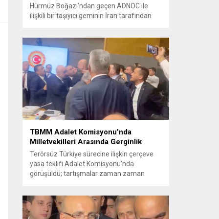
Hürmüz Boğazı’ndan geçen ADNOC ile
ilişkili bir taşıyıcı geminin İran tarafından
füze saldırısına uğradığını duyurdu.
Yetkililer olayın kontrol altına alındığını
bildirirken saldırıyı kınadı ve Tahran’ı
korsanlıkla suçladı. WAM ajansının
aktardığı ilk açıklamada, ADNOC’a ait bir
geminin sabah saatlerinde hedef alındığı
belirtildi; ilerleyen dakikalarda ise BAE...
TBMM Adalet Komisyonu’nda
Milletvekilleri Arasında Gerginlik
Terörsüz Türkiye sürecine ilişkin çerçeve
yasa teklifi Adalet Komisyonu’nda
görüşüldü; tartışmalar zaman zaman
yükseldi ve oturum kısa süreliğine kesintiye
uğradı. Komisyon çalışmalarında kimi
milletvekilleri arasında sözlü gerilim
yaşandı, daha sonra fiziksel arbede çıktı.