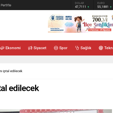
GRAM ALTIN
DOLAR
EURO
 Perth’te
6.660,55
47,7111
55,1881
Ekonomi
Siyaset
Spor
Sağlık
Tekn
ı iptal edilecek
al edilecek