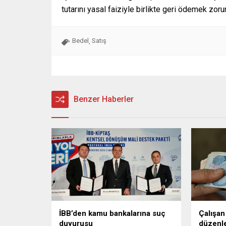
tutarını yasal faiziyle birlikte geri ödemek zor
Bedel
Satış
,
Benzer Haberler
İBB’den kamu bankalarına suç
Çalışan
duyurusu
düzenl