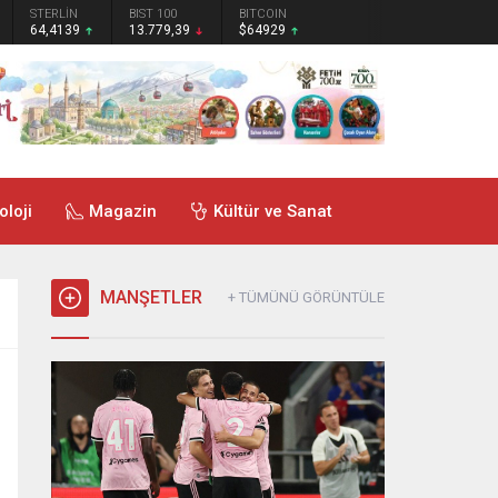
STERLİN
BIST 100
BITCOIN
64,4139
13.779,39
$64929
oloji
Magazin
Kültür ve Sanat
MANŞETLER
+ TÜMÜNÜ GÖRÜNTÜLE