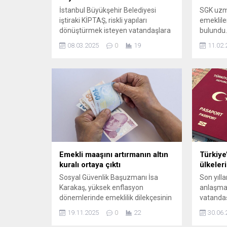
İstanbul Büyükşehir Belediyesi
SGK uzm
iştiraki KİPTAŞ, riskli yapıları
emeklile
dönüştürmek isteyen vatandaşlara
bulundu.
konut kredisi sağlamayan kamu
emekli 
08.03.2025
0
19
11.02.
bankalarının yöneticileri hakkında
kişilerin
suç duyurusunda bulundu. KİPTAŞ
belirtti. 
Yönetim Kurulu Başkanı Ali Kurt,
uzun süredir süren kredi taleplerinin
karşılıksız kaldığını belirtti.
Emekli maaşını artırmanın altın
Türkiye
kuralı ortaya çıktı
ülkeleri
Sosyal Güvenlik Başuzmanı İsa
Son yılla
Karakaş, yüksek enflasyon
anlaşmal
dönemlerinde emeklilik dilekçesinin
vatandaş
verilme tarihinin maaşı doğrudan
sadece k
19.11.2025
0
22
30.06.
etkilediğini söyleyerek, “2025 yılında
gidebilec