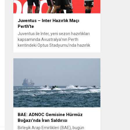
Juventus – Inter Hazırlık Maçı
Perth’te
Juventus ile Inter, yeni sezon hazırlıkları
kapsamında Avustralya’nın Perth
kentindeki Optus Stadyumu’nda hazırlık
maçında karşılaştı. Her iki teknik direktör de
transferlerin takıma uyumunu ve
oyuncuların fiziksel durumunu
değerlendirmek için bu mücadeleyi kritik
bir prova olarak kullandı. Karşılaşmada iki
Türk futbolcu sahada yer aldı: Juventus’ta
Kenan Yıldız ilk 11’de görev alırken,...
BAE: ADNOC Gemisine Hürmüz
Boğazı’nda İran Saldırısı
Birleşik Arap Emirlikleri (BAE), bugün