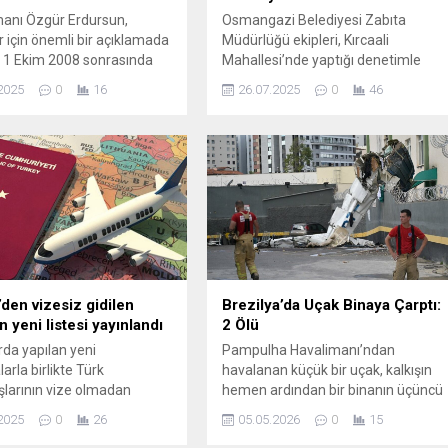
anı Özgür Erdursun,
Osmangazi Belediyesi Zabıta
r için önemli bir açıklamada
Müdürlüğü ekipleri, Kırcaali
 1 Ekim 2008 sonrasında
Mahallesi’nde yaptığı denetimle
olup çalışmaya devam eden
kaldırımları işgal eden işyerlerinin
2025
0
16
26.07.2025
0
46
 maaşlarının kesilebileceğini
masa ve sandalyelerini topladı.
İşte detaylar...
Osmangazi Belediyesi Zabıta
Müdürlüğü ekipleri, halkın ortak
kullanım alanlarının işgal edilmesini
önlemek amacıyla Kırcaali
Mahallesi’nde yer alan Kaya Ali
Sokak üzerinde denetim faaliyeti
gerçekleştirdi. Vatandaşlardan
gelen şikayetlerin artması üzerine
hareke geçen zabıta ekipleri,...
’den vizesiz gidilen
Brezilya’da Uçak Binaya Çarptı:
n yeni listesi yayınlandı
2 Ölü
rda yapılan yeni
Pampulha Havalimanı’ndan
arla birlikte Türk
havalanan küçük bir uçak, kalkışın
larının vize olmadan
hemen ardından bir binanın üçüncü
imlik ya da pasaportla
katına çarptı. Olay yerine çok sayıda
2025
0
26
05.05.2026
0
15
eği ülkelerin listesi değişti.
ambulans ve arama-kurtarma ekibi