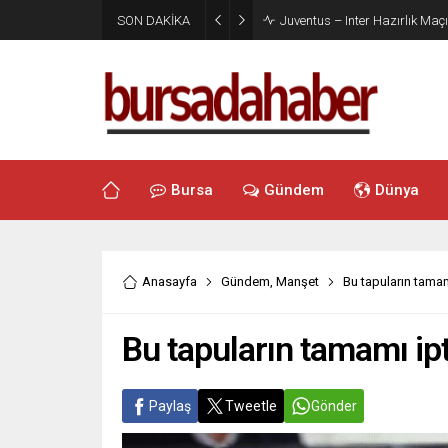
SON DAKİKA
Juventus – Inter Hazırlık Maçı
Bursa
Gündem
Dünya
Anasayfa
Gündem
,
Manşet
Bu tapuların tamam
Bu tapuların tamamı ipt
Paylaş
Tweetle
Gönder