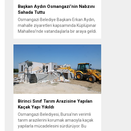
Başkan Aydın Osmangazi’nin Nabzını
Sahada Tuttu
Osmangazi Belediye Başkanı Erkan Aydın,
mahalle ziyaretleri kapsamında Küplüpınar
Mahallesi’nde vatandaşlarla bir araya geldi.
Vatandaşların görüş, talep ve önerilerini
yerinde dinleyen Başkan Aydın, esnafı da
gezerek hayırlı işler temennisinde bulundu.
Göreve geldiği günden bu yana
vatandaşlarla güçlü ve doğrudan iletişim
kurmaya öncelik veren Osmangazi
Belediye Başkanı Erkan Aydın, sosyal
belediyecilik...
Birinci Sınıf Tarım Arazisine Yapılan
Kaçak Yapı Yıkıldı
Osmangazi Belediyesi, Bursa’nın verimli
tarım arazilerini korumak amacıyla kaçak
yapılarla mücadelesini sürdürüyor. Bu