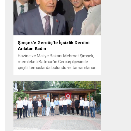
Görüşme sırasında İyi Parti ile MHP
milletvekilleri arasında söz düellosu
başladı; taraflar birbirlerini sert ifadelerle
eleştirdi. Tartışma...
Şimşek’e Gercüş’te İşsizlik Derdini
Anlatan Kadın
Hazine ve Maliye Bakanı Mehmet Şimşek,
memleketi Batman’ın Gercüş ilçesinde
çeşitli temaslarda bulundu ve tamamlanan
projelerin açılış törenlerine katıldı. Ziyareti
sırasında, bölge sakinleriyle sohbet ettiği
esnada bir yaşlı kadının çocuklarının
işsizliğine dair yakınmasını dinledi. Kadının
dertlerini Kürtçe olarak doğrudan Bakan
Şimşek’e aktarması, orada bulunanların
ilgisini çekti. Şimşek ise samimi bir...