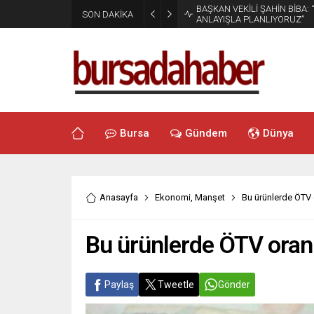
BAŞKAN VEKİLİ ŞAHİN BİBA:
SON DAKİKA
ANLAYIŞLA PLANLIYORUZ”
Bursa
Gündem
Dünya
Anasayfa
Ekonomi
,
Manşet
Bu ürünlerde ÖTV or
Bu ürünlerde ÖTV oranı 
Paylaş
Tweetle
Gönder