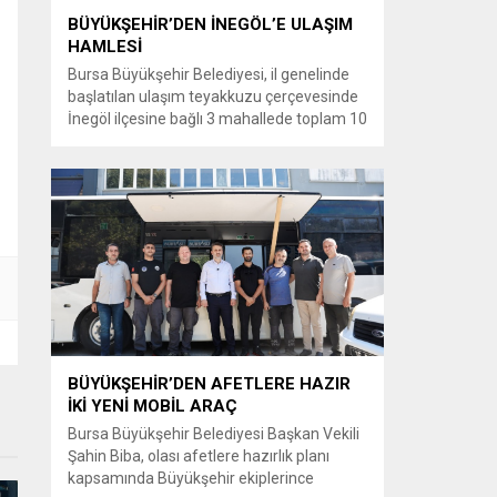
BÜYÜKŞEHİR’DEN İNEGÖL’E ULAŞIM
HAMLESİ
Bursa Büyükşehir Belediyesi, il genelinde
başlatılan ulaşım teyakkuzu çerçevesinde
İnegöl ilçesine bağlı 3 mahallede toplam 10
kilometrelik güzergahta sathi kaplama ve
yol genişletme çalışmalarına başladı. Şahin
Biba başkanlığında başlatılan ulaşım
seferberliği kapsamında Bursa Büyükşehir
Belediyesi Ulaşım Dairesi Başkanlığı
koordinasyonuyla 17 ilçede yol yenileme
çalışmalarına hız verildi. Başkan Vekili
Biba’nın göreve...
BÜYÜKŞEHİR’DEN AFETLERE HAZIR
İKİ YENİ MOBİL ARAÇ
Bursa Büyükşehir Belediyesi Başkan Vekili
Şahin Biba, olası afetlere hazırlık planı
kapsamında Büyükşehir ekiplerince