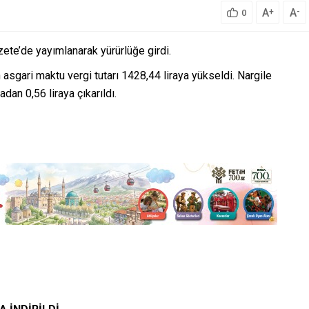
A
A
+
-
0
ete’de yayımlanarak yürürlüğe girdi.
 asgari maktu vergi tutarı 1428,44 liraya yükseldi. Nargile
adan 0,56 liraya çıkarıldı.