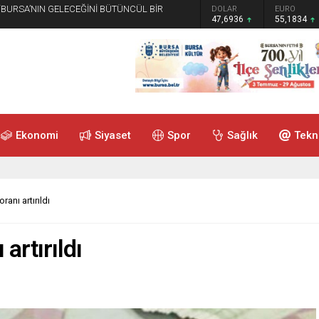
 “BURSA’NIN GELECEĞİNİ BÜTÜNCÜL BİR
GRAM ALTIN
DOLAR
EURO
6.659,26
47,6936
55,1834
Ekonomi
Siyaset
Spor
Sağlık
Tekn
anı artırıldı
artırıldı