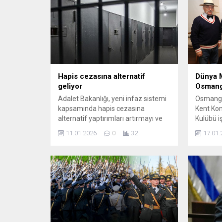
Hapis cezasına alternatif
Dünya 
geliyor
Osmang
Adalet Bakanlığı, yeni infaz sistemi
Osmanga
kapsamında hapis cezasına
Kent Kon
alternatif yaptırımları artırmayı ve
Kulübü i
denetimli serbestliği yeniden
Mantık G
11.01.2026
0
32
17.01.
düzenlemeyi hedefleyen bir eylem
etkinlik
planı hazırladı. Cezaevinden
katılımcı
çıkanların yaklaşık yüzde 45’inin
programd
yeniden suç işlemesi nedeniyle,
gündelik
sistemde rehabilitasyon ve topluma
alındı. Ş
kazandırma esas alınacak.
Akademis
“Mantık N
etkinliğ
Fen Edebi