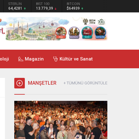
STERLİN
BIST 100
BITCOIN
64,4281
13.779,39
$64939
oloji
Magazin
Kültür ve Sanat
MANŞETLER
+ TÜMÜNÜ GÖRÜNTÜLE