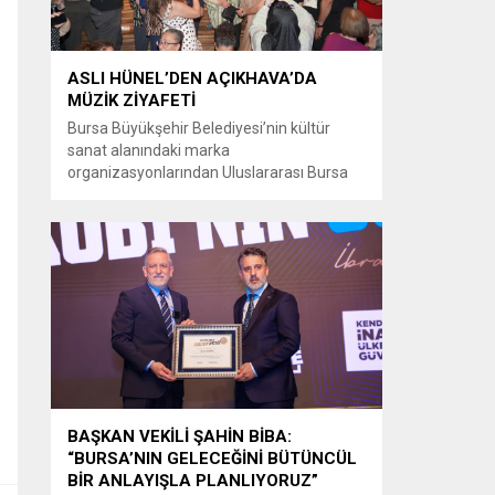
ASLI HÜNEL’DEN AÇIKHAVA’DA
MÜZİK ZİYAFETİ
Bursa Büyükşehir Belediyesi’nin kültür
sanat alanındaki marka
organizasyonlarından Uluslararası Bursa
Festivali’nde Türk müziğinin güçlü sesi Aslı
Hünel, Bursalılara müzik ziyafeti sundu.
Büyükşehir Belediyesi adına Bursa Kültür
Sanat ve Turizm Vakfı (BKSTV) tarafından
bu yıl 64’üncüsü düzenlenen Uluslararası
Bursa Festivali, sevilen sanatçı Aslı Hünel’i
müzikseverlerle buluşturdu. Uludağ İçecek
ana sponsorluğunda düzenlenen...
BAŞKAN VEKİLİ ŞAHİN BİBA:
“BURSA’NIN GELECEĞİNİ BÜTÜNCÜL
BİR ANLAYIŞLA PLANLIYORUZ”