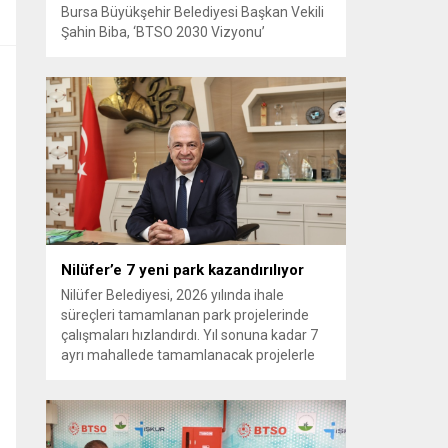
Bursa Büyükşehir Belediyesi Başkan Vekili
Şahin Biba, ‘BTSO 2030 Vizyonu’
kapsamında hayata geçirilen TEKNOSAB
KOBİ OSB’nin tanıtıldığı lansman
programında, “Bursa’mızın ulaşım ve
turizm master planlarını vatandaşlarımızın
konforunu ve güvenliğini esas alarak
hazırlıyoruz. Çevre düzeni planı
çalışmalarımızı da şehrimizin gelecek
yıllardaki gelişimini bütüncül bir anlayışla
yönlendirecek şekilde sürdürüyoruz. KOBİ
OSB de...
Nilüfer’e 7 yeni park kazandırılıyor
Nilüfer Belediyesi, 2026 yılında ihale
süreçleri tamamlanan park projelerinde
çalışmaları hızlandırdı. Yıl sonuna kadar 7
ayrı mahallede tamamlanacak projelerle
kente yaklaşık 24 bin metrekarelik yeni
park alanı kazandırılacak. Nilüfer
Belediyesi, ilçe genelinde kişi başına düşen
yeşil alan miktarını artırmak ve