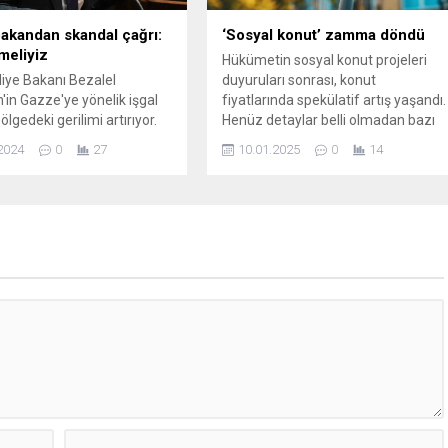
 bakandan skandal çağrı:
‘Sosyal konut’ zamma döndü
tmeliyiz
Hükümetin sosyal konut projeleri
aliye Bakanı Bezalel
duyuruları sonrası, konut
'in Gazze'ye yönelik işgal
fiyatlarında spekülatif artış yaşandı.
bölgedeki gerilimi artırıyor.
Henüz detaylar belli olmadan bazı
amanın arka planı,
evlere bir günde 500 bin lira zam
2024
0
27
10.01.2025
0
14
ası tepkiler ve olası
yapıldı!
 üzerine derinlemesine bir
etaylar için tıklayın!