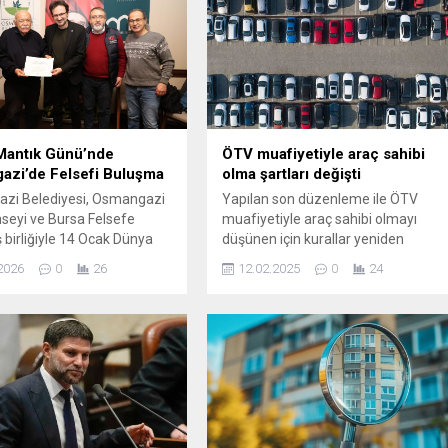
Mantık Günü’nde
ÖTV muafiyetiyle araç sahibi
azi’de Felsefi Buluşma
olma şartları değişti
zi Belediyesi, Osmangazi
Yapılan son düzenleme ile ÖTV
seyi ve Bursa Felsefe
muafiyetiyle araç sahibi olmayı
ş birliğiyle 14 Ocak Dünya
düşünen için kurallar yeniden
ünü dolayısıyla anlamlı bir
belirlendi. Resmi Gazete'de
2026
0
26
12.02.2025
0
24
 düzenlendi. Her yaştan
yayımlanan Cumhurbaşkanı
nın ilgisini çeken
Kararı'na göre, yalnızca yüzde 40 ve
a mantığın gerekliliği ve
üzeri yerlilik oranına sahip araçlar
 yaşamdaki önemi ele
bu muafiyetten yararlanabilecek.
adırvanlı Han Eğitim
İthal araçlar ise bu kapsamın
i’nde gerçekleştirilen
dışında kalacak.
için Gereklidir” başlıklı
e, Bursa Uludağ Üniversitesi
yat...