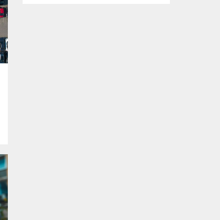
tasarlanan ve imalatı gerçekleştirilen
‘mobil ikram’ ve ‘mobil şarj istasyonu’
araçlarının yapım çalışmalarını inceledi.
Büyükşehir Belediyesi Afet İşleri Dairesi
Başkanlığı tarafından, olası afetler sonrası
vatandaşların temel ihtiyaçlarını
karşılamak amacıyla projelendirilen ‘mobil
ikram’ ve ‘mobil şarj istasyonu’...