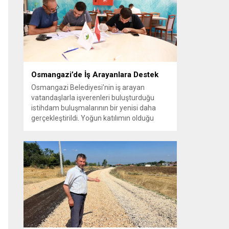
vatandaşlara yeni yaşam alanları sunmak
amacıyla yürüttüğü park çalışmalarını
sürdürüyor....
Osmangazi’de İş Arayanlara Destek
Osmangazi Belediyesi’nin iş arayan
vatandaşlarla işverenleri buluşturduğu
istihdam buluşmalarının bir yenisi daha
gerçekleştirildi. Yoğun katılımın olduğu
organizasyonda işverenlerle birebir
görüşme yapan 50 kişi yapılan
değerlendirmelerin ardından iş sahibi oldu.
Osmangazi Belediyesi’nin, Bursa Ticaret
ve Sanayi Odası (BTSO) ve İŞKUR iş
birliğiyle yıl boyunca sürdürdüğü istihdam
buluşmaları yoğun ilgi görmeye devam...