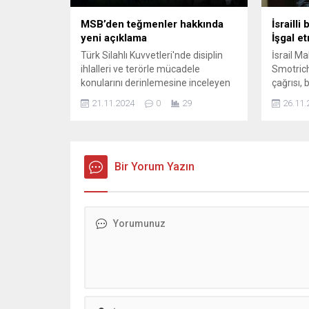
MSB’den teğmenler hakkında
İsrailli
yeni açıklama
İşgal e
Türk Silahlı Kuvvetleri'nde disiplin
İsrail M
ihlalleri ve terörle mücadele
Smotrich
konularını derinlemesine inceleyen
çağrısı, 
bu içerikte, askeri disiplinin önemi,
Bu açıkl
21.11.2024
0
29
26.11.
karşılaşılan zorluklar ve terörle
uluslarar
mücadelenin stratejileri ele alınıyor.
sonuçlar
analiz. D
Bir Yorum Yazın