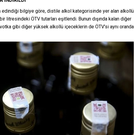
A İNDİRİLDİ
dindiği bilgiye göre, distile alkol kategorisinde yer alan alkollü
bir litresindeki ÖTV tutarları eşitlendi. Bunun dışında kalan diğer
 votka gibi diğer yüksek alkollü içeceklerin de ÖTV’si aynı oranda