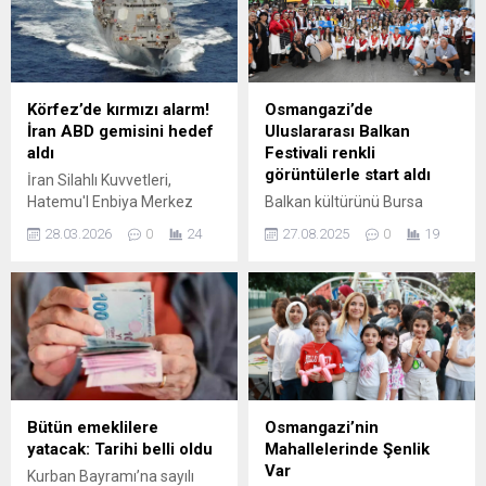
Körfez’de kırmızı alarm!
Osmangazi’de
İran ABD gemisini hedef
Uluslararası Balkan
aldı
Festivali renkli
görüntülerle start aldı
İran Silahlı Kuvvetleri,
Hatemu'l Enbiya Merkez
Balkan kültürünü Bursa
Karargahı aracılığıyla
sokaklarına taşıyan
28.03.2026
0
24
27.08.2025
0
19
yayımladığı bir bildiriyle,
Uluslararası NAKEM
Umman açıklarında bir ABD
Osmangazi Belediyesi
gemisine yönelik saldırı
Balkan Festivali’nin açılışı
düzenlediğini duyurdu.
renkli bir yürüyüşle
Karargahın açıklamasında,
gerçekleştirildi. Korteje
saldırının Salalah Limanı’na
katılan Osmangazi Belediye
“uzak bir mesafede ...
Başkanı Erkan Aydın da
vatandaşları selamladı.
Osmangazi Belediyesi’nin
Bütün emeklilere
Osmangazi’nin
destekleriyle bu yıl
yatacak: Tarihi belli oldu
Mahallelerinde Şenlik
19’uncusu gerçekleştirilen
Var
Kurban Bayramı’na sayılı
Uluslararası NAKEM