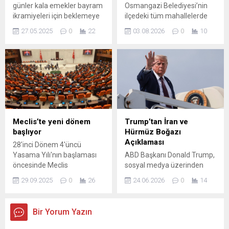
günler kala emekler bayram
Osmangazi Belediyesi’nin
Osmangazi Belediyesi
ikramiyeleri için beklemeye
ilçedeki tüm mahallelerde
Balkan Festivali, kortej
geçti. Emeklilere ve hak
tek tek düzenlediği mahalle
yürüyüşüyle start aldı.
27.05.2025
0
22
03.08.2026
0
10
sahiplerine yapılan
şenlikleri, Osmangazililere
Osmangazi Belediyesi ve
Ramazan ve Kurban
eğlence dolu anlar
Namık Kemal Halk Oyunları...
Bayramı ikramiyesi için zam
yaşatmaya devam ediyor.
beklentileri boşa çıkarken
Osmangazi ilçesinde
2018'de verilmeye başlanan
yaşayan vatandaşların yaz
ikramiyeler, bu yıl yüzde ...
akşamlarını eğlenceli, neşeli
ve keyifli geçirmesi amacıyla
düzenlenen “Osmangazi’de
Yaz Mahalle Şenlikleri” tüm
Meclis’te yeni dönem
Trump’tan İran ve
coşkusuyla sürüyor.
başlıyor
Hürmüz Boğazı
Düzenlendiği her mahallede
Açıklaması
28'inci Dönem 4'üncü
yoğun ilgi gören şenliklerin
Yasama Yılı'nın başlaması
ABD Başkanı Donald Trump,
bu kez adresi Sırameşeler
öncesinde Meclis
sosyal medya üzerinden
Mahallesi oldu....
yerleşkesinde kapsamlı bir
paylaştığı mesajlarda İran
29.09.2025
0
26
24.06.2026
0
14
hazırlık süreci yürütüldü. Bu
ve Hürmüz Boğazı’na ilişkin
çerçevede, ana bina ve
iddiaları tekrar gündeme
hizmet binalarında çevre
taşıdı. Trump, Boğaz’dan
Bir Yorum Yazın
düzenlemesi yapıldı. İktidar
geçen gemiler için İran
ve muhalefet kulisleri, grup
tarafından herhangi bir