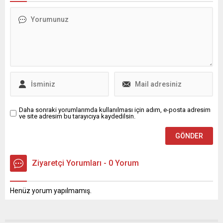
ve komisyon toplantı ...
ücret, sigorta bedeli ya da
başka bir maliyet talep
edilmediğini belirtti.
Paylaşımında iddiaların
doğruluğunu vurgulayan
Trump, “Eğer bu bilgi
yanlışsa, müzakereler
derhal sona...
Daha sonraki yorumlarımda kullanılması için adım, e-posta adresim
ve site adresim bu tarayıcıya kaydedilsin.
Ziyaretçi Yorumları - 0 Yorum
Henüz yorum yapılmamış.