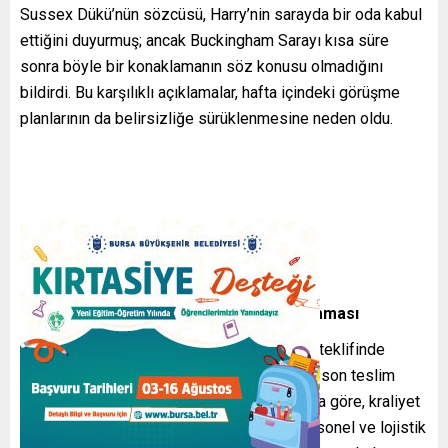
Sussex Dükü’nün sözcüsü, Harry’nin sarayda bir oda kabul
ettiğini duyurmuş; ancak Buckingham Sarayı kısa süre
sonra böyle bir konaklamanın söz konusu olmadığını
bildirdi. Bu karşılıklı açıklamalar, hafta içindeki görüşme
planlarının da belirsizliğe sürüklenmesine neden oldu.
Buckingham Sarayı’nın Tutumu ve Açıklaması
Saray yetkilileri, Prens Harry’ye konaklama teklifinde
bulunduklarını, fakat Dük’ün ekibinin davete son teslim
tarihine kadar yanıt vermediğini belirtti. Buna göre, kraliyet
konutunda misafir ağırlama planları için personel ve lojistik