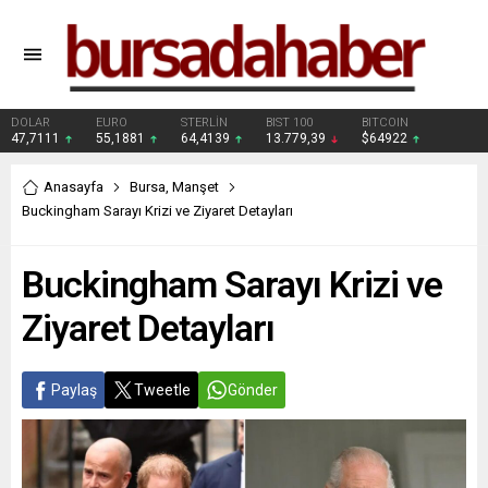
DOLAR
EURO
STERLİN
BIST 100
BITCOIN
47,7111
55,1881
64,4139
13.779,39
$64922
Anasayfa
Bursa
,
Manşet
Buckingham Sarayı Krizi ve Ziyaret Detayları
Buckingham Sarayı Krizi ve
Ziyaret Detayları
Paylaş
Tweetle
Gönder