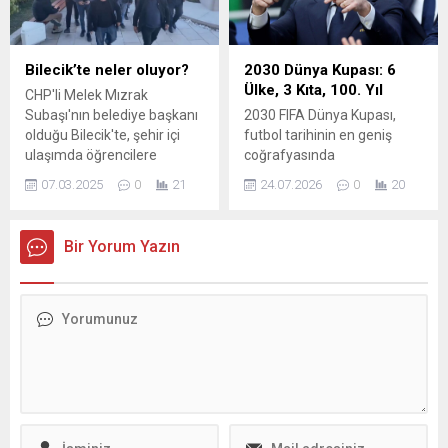
arşiv belgelerinden oluşan
tam ...
sergi, aynı zamanda Nâzım
Hikmet Kültürevi’nde de
izleyici ile buluştu. Bursa’nın
Bilecik’te neler oluyor?
2030 Dünya Kupası: 6
kültür ve sanat hayatına
Ülke, 3 Kıta, 100. Yıl
CHP'li Melek Mızrak
katkı sunan Nilüfer
Subaşı'nın belediye başkanı
2030 FIFA Dünya Kupası,
Belediyesi, Edebiyat
olduğu Bilecik'te, şehir içi
futbol tarihinin en geniş
Galerisi’ni “Bedri...
ulaşımda öğrencilere
coğrafyasında
yapılan indirim
düzenlenecek; altı ülke ve üç
07.03.2025
0
21
24.07.2026
0
20
dolmuşçuların tepkisine yol
kıta üzerinde oynanacak
açtı. Belediye Meclisi
maçlarla anılacak bir
toplantısını basan
organizasyon olma yolunda
Bir Yorum Yazın
dolmuşçular ile Başkan
ilerliyor. Turnuva, 8 Haziran-
Subaşı arasında gergin anlar
21 Temmuz 2030
yaşandı.
tarihlerinde
gerçekleştirilecek ve
yüzüncü yıl kutlamaları
çerçevesinde benzersiz bir
açılış seremonisini
beraberinde getirecek.
Uruguay, Arjantin ve
Paraguay ilk maçları kendi