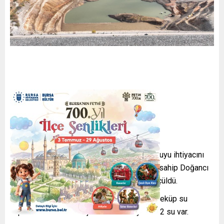
SU SEVİYESİ KRİTİK SEVİYEYE DÜŞTÜ
Nüfusu 3 milyon 271 bin olan kentin içme suyu ihtiyacını
karşılayan 43 milyon metreküp su hacmine sahip Doğancı
Barajı’ndaki su seviyesi yüzde 10 olarak ölçüldü.
2007 yılında faaliyete giren, 60 milyon metreküp su
kapasiteli Nilüfer Barajı’nda ise artık yüzde 2 su var.