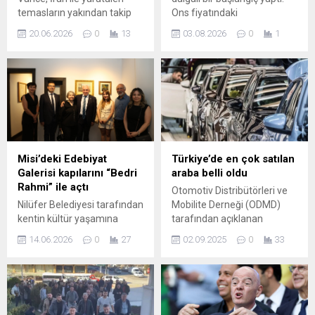
temasların yakından takip
Ons fiyatındaki
edildiğini belirterek,
dalgalanmalar ve jeopolitik
20.06.2026
0
13
03.08.2026
0
1
görüşmelerin pazar günü
gelişmeler gram altının
gerçekleşebileceğine işaret
yönünü belirlemeye devam
etti. Vance’in açıklaması,
ediyor. Geçen hafta ABD ile
Washington ile Tahran
İran arasındaki gerilim petrol
arasındaki diplomatik
fiyatlarını yukarı çekti; buna
kanalların yeniden
karşın Fed’in sıkı para
canlanabileceği yönünde
politikası beklentileri
sinyaller veriyor. Gelişme,
değerlemeleri baskıladı ve
bölgesel ve uluslararası
ons altında düşüşler
Misi’deki Edebiyat
Türkiye’de en çok satılan
gözlemciler tarafından
görüldü. Gram ve Ons
Galerisi kapılarını “Bedri
araba belli oldu
yakından izleniyor.
Fiyatları Gram...
Rahmi” ile açtı
Otomotiv Distribütörleri ve
Görüşmenin Önemi ABD-
Nilüfer Belediyesi tarafından
Mobilite Derneği (ODMD)
İran hattındaki herhangi bir
kentin kültür yaşamına
tarafından açıklanan
doğrudan temas, hem
kazandırılan Misi’deki
Ağustos 2025 verilerine
bölgesel...
14.06.2026
0
27
02.09.2025
0
33
(Gümüştepe) Edebiyat
göre, Tesla, Türkiye’de satış
Galerisi’nin kapıları “Bedri
sıralamasında ikinci sıraya
Rahmi Eyüboğlu Yaşıyor”
yerleşerek dikkat çekici bir
sergisi ile açıldı. Ressam ve
başarıya imza attı. Tesla’nın
şairin resimleri, şiirleri ve
satışları, yerli üretici Togg’u