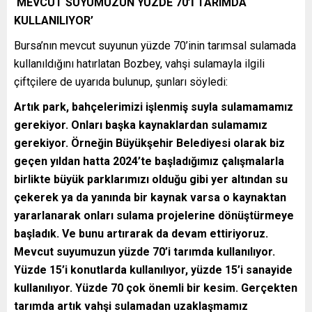
‘MEVCUT SUYUMUZUN YÜZDE 70’İ TARIMDA
KULLANILIYOR’
Bursa’nın mevcut suyunun yüzde 70’inin tarımsal sulamada
kullanıldığını hatırlatan Bozbey, vahşi sulamayla ilgili
çiftçilere de uyarıda bulunup, şunları söyledi:
Artık park, bahçelerimizi işlenmiş suyla sulamamamız
gerekiyor. Onları başka kaynaklardan sulamamız
gerekiyor. Örneğin Büyükşehir Belediyesi olarak biz
geçen yıldan hatta 2024’te başladığımız çalışmalarla
birlikte büyük parklarımızı olduğu gibi yer altından su
çekerek ya da yanında bir kaynak varsa o kaynaktan
yararlanarak onları sulama projelerine dönüştürmeye
başladık. Ve bunu artırarak da devam ettiriyoruz.
Mevcut suyumuzun yüzde 70’i tarımda kullanılıyor.
Yüzde 15’i konutlarda kullanılıyor, yüzde 15’i sanayide
kullanılıyor. Yüzde 70 çok önemli bir kesim. Gerçekten
tarımda artık vahşi sulamadan uzaklaşmamız