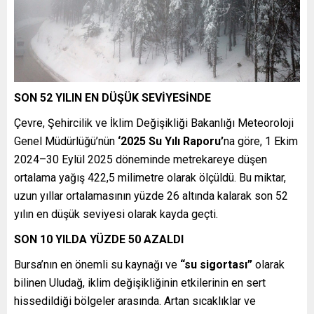
SON 52 YILIN EN DÜŞÜK SEVİYESİNDE
Çevre, Şehircilik ve İklim Değişikliği Bakanlığı Meteoroloji
Genel Müdürlüğü’nün
‘2025 Su Yılı Raporu’
na göre, 1 Ekim
2024–30 Eylül 2025 döneminde metrekareye düşen
ortalama yağış 422,5 milimetre olarak ölçüldü. Bu miktar,
uzun yıllar ortalamasının yüzde 26 altında kalarak son 52
yılın en düşük seviyesi olarak kayda geçti.
SON 10 YILDA YÜZDE 50 AZALDI
Bursa’nın en önemli su kaynağı ve
“su sigortası”
olarak
bilinen Uludağ, iklim değişikliğinin etkilerinin en sert
hissedildiği bölgeler arasında. Artan sıcaklıklar ve