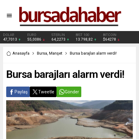
DOLAR
EURO
STERLİN
BIST 100
BITCOIN
47,7013
55,0086
64,2273
13.798,82
$64278
Anasayfa
Bursa
,
Manşet
Bursa barajları alarm verdi!
Bursa barajları alarm verdi!
Paylaş
Tweetle
Gönder