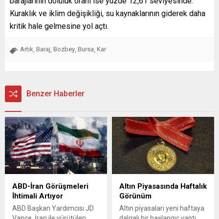
barajlarının doluluk oranı ise yüzde 12,61 seviyesinde.
Kuraklık ve iklim değişikliği, su kaynaklarının giderek daha
kritik hale gelmesine yol açtı.
Artık
Baraj
Bozbey
Bursa
Kar
,
,
,
,
Benzer Haberler
ABD-İran Görüşmeleri
Altın Piyasasında Haftalık
İhtimali Artıyor
Görünüm
ABD Başkan Yardımcısı JD
Altın piyasaları yeni haftaya
Vance, İran ile yürütülen
dalgalı bir başlangıç yaptı.