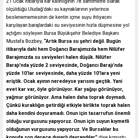
21 Ocak itibarıyla kar kalınlığının 78 santimetre olarak
ölçüldüğü Uludağ’daki su kaynaklarının yeterince
beslenememesinin de kentin içme suyu ihtiyacını
karşılayan barajlardaki su seviyesinin hızla düşmesine yol
açtığını söyleyen Bursa Büyükşehir Belediye Başkanı
Mustafa Bozbey,
“Artık Bursa su şehri değil. Bugün
itibarıyla dahi hem Doğancı Barajımızda hem Nilüfer
Barajımızda su seviyeleri halen düşük. Nilüfer
Barajı’nda yüzde 2 seviyesinde, Doğancı Barajı’nda
yüzde 10’lar seviyesinde, daha yüzde 10’lara yeni
eriştik. Ocak ayının neredeyse yarısını geçtik. Yani
evet kar var, öyle görünüyor. Kar yağışı görünüyor,
yağmur görünüyor. Ama halen daha toprak doymadı.
Çünkü kuraklığın getirdiği etkiyle birlikte toprak halen
daha kendini doyuramadı. Onun için tasarrufun önemli
olduğu vurgusunu yapıyoruz. Onun için suyun kıymetli
olduğunun vurgusunu yapıyoruz. Ve Bursalılar bu
konuda son derece duyarlı davrandılar”
diye konuştu.