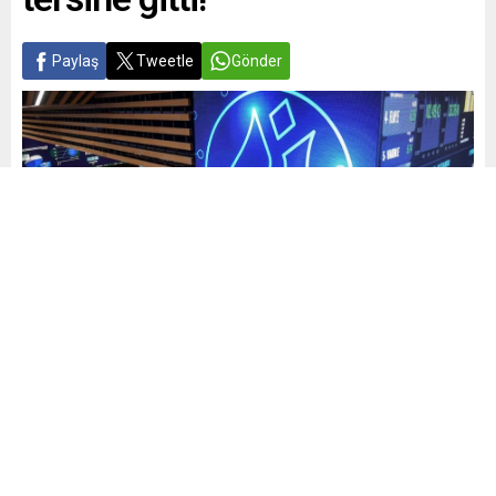
Paylaş
Tweetle
Gönder
Yayınlama: 21.01.2026
A
A
+
-
0
Küresel piyasalarda
jeopolitik krizler ve ticaret savaşları