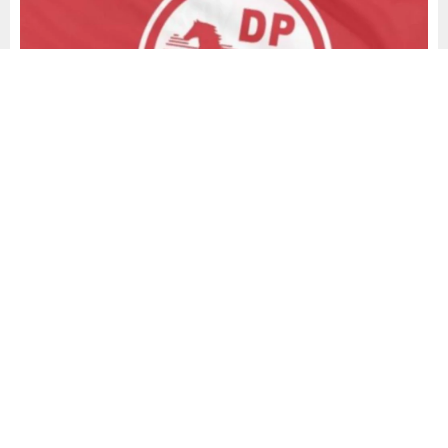
Yayınlama: 27.05.2026
A
A
+
-
1
Demokrat Parti Bursa Osmangazi İlçe Başkanlığı, Kurban
Bayramı dolayısıyla yayımladığı açıklamada hem merkezi
yönetime hem de ana muhalefete sert eleştiriler yöneltti.
Açıklamada, Türkiye’nin mevcut siyasi tablosunun “çarpık,
kavgacı, yanlış ve yetersiz politikalar” nedeniyle çıkmaza
sürüklendiği savunuldu.