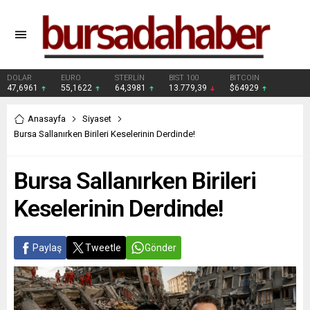
DOLAR
EURO
STERLİN
BIST 100
BITCOIN
47,6961
55,1622
64,3981
13.779,39
$64929
Anasayfa
Siyaset
Bursa Sallanırken Birileri Keselerinin Derdinde!
Bursa Sallanırken Birileri
Keselerinin Derdinde!
Paylaş
Tweetle
Gönder