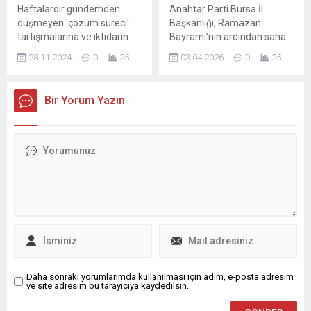
kapsamında, MHP
Haftalardır gündemden
Anahtar Parti Bursa İl
Harmancık İlçe
düşmeyen 'çözüm süreci'
Başkanlığı, Ramazan
Başkanlığı’nın 15. Olağan
tartışmalarına ve iktidarın
Bayramı’nın ardından saha
Kongresi yoğun katılım ve
çözüm çağrısına Özgür
çalışmalarına hız verdi. İl
büyük bir coşku...
28.11.2024
0
25
03.04.2026
0
25
Özel'den yanıt geldi.
Başkanı Fikret Aslan
öncülüğünde il ve ilçe
teşkilatlarıyla birlikte
Bir Yorum Yazın
gerçekleştirilen ziyaretlerde,
vatandaş ve esnafla birebir
temas kuruluyor. Bu
kapsamda Anahtar Parti
heyeti, Yıldırım ilçesine bağlı
Güllük Kapalı Pazaryeri’nde
esnaf ve vatandaşlarla bir
araya geldi. İl Başkanı
Fikret...
Daha sonraki yorumlarımda kullanılması için adım, e-posta adresim
ve site adresim bu tarayıcıya kaydedilsin.