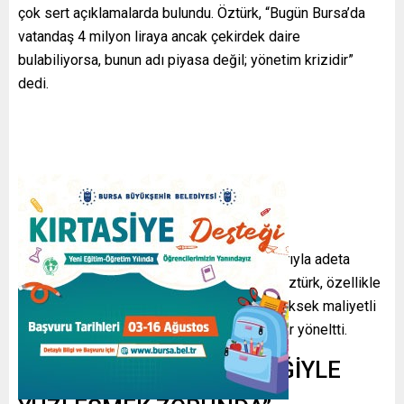
çok sert açıklamalarda bulundu. Öztürk, “Bugün Bursa’da
vatandaş 4 milyon liraya ancak çekirdek daire
bulabiliyorsa, bunun adı piyasa değil; yönetim krizidir”
dedi.
Bursa’nın yıllardır kontrolsüz imar politikalarıyla adeta
beton baskısı altına sokulduğunu belirten Öztürk, özellikle
son dönemde kamuoyunda gündem olan yüksek maliyetli
villa projeleri üzerinden dikkat çeken sorular yöneltti.
“BURSA DEPREM GERÇEĞİYLE