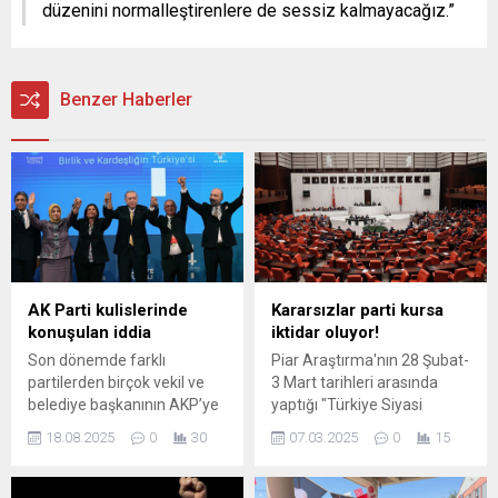
düzenini normalleştirenlere de sessiz kalmayacağız.”
Benzer Haberler
AK Parti kulislerinde
Kararsızlar parti kursa
konuşulan iddia
iktidar oluyor!
Son dönemde farklı
Piar Araştırma'nın 28 Şubat-
partilerden birçok vekil ve
3 Mart tarihleri arasında
belediye başkanının AKP’ye
yaptığı "Türkiye Siyasi
katılacağı iddia edilirken,
Gündem Araştırması"nın
18.08.2025
0
30
07.03.2025
0
15
parti yönetiminin transfer
sonuçları kamuoyu ile
sürecinde “sicil incelemesi”
paylaşıldı. Çalışmada
yaptığı öne sürüldü. Özlem
kararsızların AKP ve CHP'yi