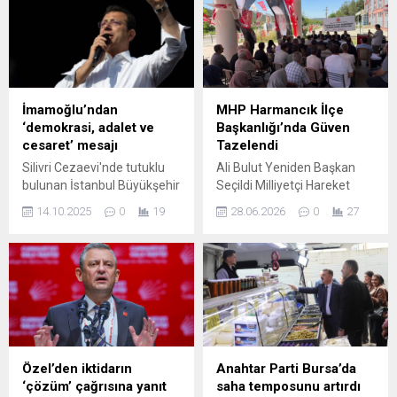
Çerçioğlu’nun katılımı
geride bıraktığı görüldü.
sonrası gözler yeni isimlere
çevrildi.
İmamoğlu’ndan
MHP Harmancık İlçe
‘demokrasi, adalet ve
Başkanlığı’nda Güven
cesaret’ mesajı
Tazelendi
Silivri Cezaevi'nde tutuklu
Ali Bulut Yeniden Başkan
bulunan İstanbul Büyükşehir
Seçildi Milliyetçi Hareket
Belediye Başkanı ve
Partisi’nin “Kardeşlik
14.10.2025
0
19
28.06.2026
0
27
Cumhurbaşkanı adayı
Kalbimizde, Gelecek
Ekrem İmamoğlu, "Ekrem
Aklımızda” temalı kongre
İmamoğlu (International)"
süreci Harmancık’ta coşkulu
adlı hesabından yaptığı
katılımla devam etti
paylaşımda, Avrupa'daki
Milliyetçi Hareket Partisi
vatandaşlara seslenerek,
(MHP) Bursa İl Başkanlığı
"Biliyorum ki kalbinizin ve ...
tarafından “Kardeşlik
Kalbimizde, Gelecek
Aklımızda” temasıyla
Özel’den iktidarın
Anahtar Parti Bursa’da
sürdürülen ilçe kongreleri
‘çözüm’ çağrısına yanıt
saha temposunu artırdı