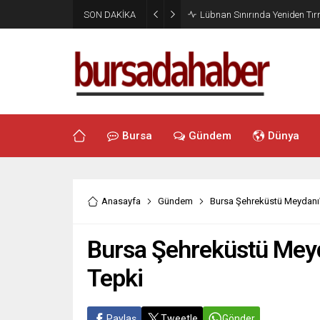
SON DAKİKA
Lübnan Sınırında Yeniden T
Bursa
Gündem
Dünya
Anasayfa
Gündem
Bursa Şehreküstü Meydanı’
Bursa Şehreküstü Meyd
Tepki
Paylaş
Tweetle
Gönder