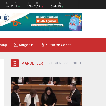
STERLİN
BIST 100
BITCOIN
64,2258
13.676,19
$64739
oloji
Magazin
Kültür ve Sanat
MANŞETLER
+ TÜMÜNÜ GÖRÜNTÜLE