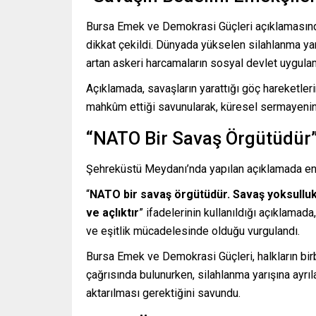
Bursa Emek ve Demokrasi Güçleri açıklamasınd
dikkat çekildi. Dünyada yükselen silahlanma yarış
artan askeri harcamaların sosyal devlet uygulamal
Açıklamada, savaşların yarattığı göç hareketler
mahkûm ettiği savunularak, küresel sermayenin
“NATO Bir Savaş Örgütüdür
Şehreküstü Meydanı’nda yapılan açıklamada en 
“
NATO bir savaş örgütüdür. Savaş yoksulluktu
ve açlıktır
” ifadelerinin kullanıldığı açıklamada
ve eşitlik mücadelesinde olduğu vurgulandı.
Bursa Emek ve Demokrasi Güçleri, halkların bi
çağrısında bulunurken, silahlanma yarışına ayrıl
aktarılması gerektiğini savundu.