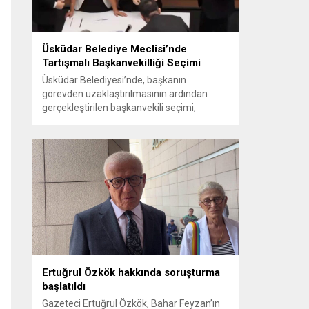
Üsküdar Belediye Meclisi’nde
Tartışmalı Başkanvekilliği Seçimi
Üsküdar Belediyesi’nde, başkanın
görevden uzaklaştırılmasının ardından
gerçekleştirilen başkanvekili seçimi,
tartışmalı ve hukuki itirazlara konu olacak
uygulamalarla gündeme geldi. Yapılan
oylamada usul ve gizlilikle ilgili ciddi iddialar
ortaya atıldı; bazı oyların geçersiz
sayılması ve meclis içindeki yönlendirmeler
kamuoyunda tepkilere yol açtı. Seçim
sürecinde yaşanan gelişmeler, parti
grupları arasındaki gerilimi artırdı. CHP’nin...
Ertuğrul Özkök hakkında soruşturma
başlatıldı
Gazeteci Ertuğrul Özkök, Bahar Feyzan’ın