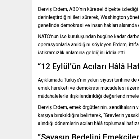
Derviş Erdem, ABD’nin küresel ölçekte izlediği d
derinleştirdiğini ileri sürerek, Washington yöne
genelinde demokrasi ve insan hakları alanında 
NATO’nun ise kuruluşundan bugüne kadar darbeler
operasyonlarla anıldığını söyleyen Erdem, ittifa
istikrarsızlık anlamına geldiğini iddia etti.
“12 Eylül’ün Acıları Hâlâ Ha
Açıklamada Türkiye’nin yakın siyasi tarihine de
emek hareketi ve demokrasi mücadelesi üzerinde
müdahalelerle ilişkilendirildiği değerlendirmeler
Derviş Erdem, emek örgütlerinin, sendikaların ve
karşıya bırakıldığını belirterek, “Grevlerin yasa
alındığı dönemlerin acıları hâlâ toplumsal hafız
“Savaşın Bedelini Emekçile