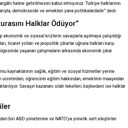
argâhı haline getirilmesini kabul etmiyoruz. Türkiye halklarının
barışta, demokraside ve emekten yana politikalardadır” dedi.
turasını Halklar Ödüyor”
ı ekonomik ve siyasal krizlerin savaşlarla aşılmaya çalışıldığı
ı, ticaret yolları ve jeopolitik çıkarlar uğruna halkları karşı
k bölgesinde yaşanan çatışmaların arkasında ekonomik çıkar
amu kaynaklarının sağlık, eğitim ve sosyal hizmetler yerine
nin ücretinden, öğrencinin eğitim hakkından, emeklinin maaşından
aktarılıyor. Savaşın kazananı silah tekelleri, kaybedeni ise halklar
iler
den biri ABD yönetimine ve NATO’ya yönelik sert eleştiriler