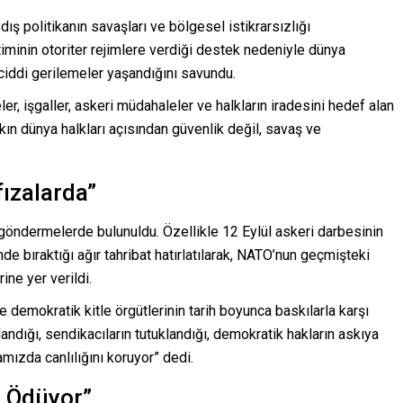
ış politikanın savaşları ve bölgesel istikrarsızlığı
timinin otoriter rejimlere verdiği destek nedeniyle dünya
ciddi gerilemeler yaşandığını savundu.
, işgaller, askeri müdahaleler ve halkların iradesini hedef alan
kın dünya halkları açısından güvenlik değil, savaş ve
fızalarda”
 göndermelerde bulunuldu. Özellikle 12 Eylül askeri darbesinin
 bıraktığı ağır tahribat hatırlatılarak, NATO’nun geçmişteki
ine yer verildi.
 demokratik kitle örgütlerinin tarih boyunca baskılarla karşı
klandığı, sendikacıların tutuklandığı, demokratik hakların askıya
amızda canlılığını koruyor” dedi.
r Ödüyor”