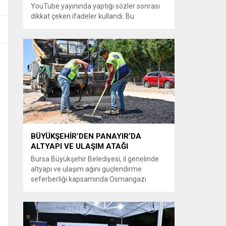
YouTube yayınında yaptığı sözler sonrası
dikkat çeken ifadeler kullandı. Bu
açıklamalar üzerine İstanbul Cumhuriyet
Başsavcılığı tarafından Özkök hakkında
‘Cumhurbaşkanına hakaret’ suçundan
re’sen soruşturma başlatıldı. Özkök,
hakkındaki soruşturma kapsamında
Çağlayan’daki İstanbul Adalet Sarayı’na
giderek savcılığa ifade verdi. İfadesinin
ardından adliyeden ayrıldığı bildirildi.
Programdaki sözleri ve savunması...
BÜYÜKŞEHİR’DEN PANAYIR’DA
ALTYAPI VE ULAŞIM ATAĞI
Bursa Büyükşehir Belediyesi, il genelinde
altyapı ve ulaşım ağını güçlendirme
seferberliği kapsamında Osmangazi
ilçesine bağlı Panayır Mahallesi 3’üncü
Pınar Caddesi’nde çalışmalara hız verdi.
Büyükşehir Belediyesi, BUSKİ Genel
Müdürlüğü ve Ulaşım Dairesi Başkanlığı