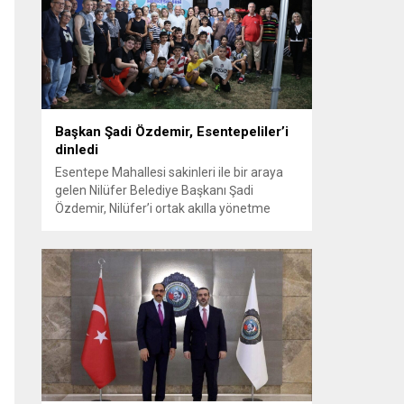
koordinasyonuyla Osmangazi ilçesine bağlı
Panayır Mahallesi 3’üncü Pınar
Caddesi’nde altyapı ve üstyapıyı yenileme
çalışmalarında sona yaklaştı. Bölgenin en...
Başkan Şadi Özdemir, Esentepeliler’i
dinledi
Esentepe Mahallesi sakinleri ile bir araya
gelen Nilüfer Belediye Başkanı Şadi
Özdemir, Nilüfer’i ortak akılla yönetme
kararlılığında olduklarını söyledi. Başkan
Şadi Özdemir, bütçeyi verimli kullanarak,
sorunların üstesinden gelmeye çalıştıklarını
vurguladı. Nilüfer Belediyesi tarafından
mahallelerin ihtiyaçlarını yerinde tespit
edip, çözüm oluşturmak amacıyla
başlatılan “Şadi Başkan’la Akşam Çayı”
buluşmaları, sıcak havaya rağmen...