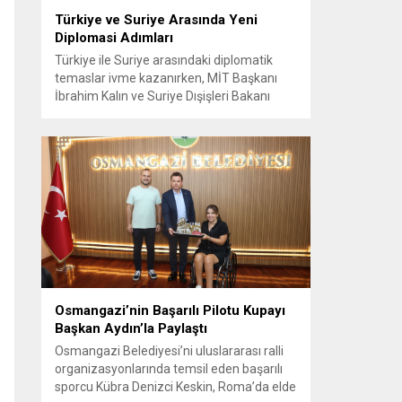
Türkiye ve Suriye Arasında Yeni
Diplomasi Adımları
Türkiye ile Suriye arasındaki diplomatik
temaslar ivme kazanırken, MİT Başkanı
İbrahim Kalın ve Suriye Dışişleri Bakanı
Esad Hasan Şeybani Ankara’da bir araya
geldi. Görüşmede iki ülke arasındaki iş
birliği imkanları ve bölgesel istikrar konuları
detaylı şekilde ele alındı. Taraflar, komşu
ülkelerle ilişkilerin güçlendirilmesinin
gerekliliği üzerinde mutabık kaldı; ayrıca
Suriye-Lübnan ilişkilerine...
Osmangazi’nin Başarılı Pilotu Kupayı
Başkan Aydın’la Paylaştı
Osmangazi Belediyesi’ni uluslararası ralli
organizasyonlarında temsil eden başarılı
sporcu Kübra Denizci Keskin, Roma’da elde