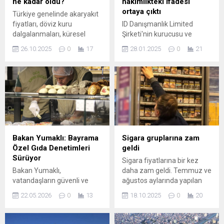
ne kadar oldu?
hakimlikteki ifadesi
ortaya çıktı
Türkiye genelinde akaryakıt
fiyatları, döviz kuru
ID Danışmanlık Limited
dalgalanmaları, küresel
Şirketi'nin kurucusu ve
petrol piyasasındaki
ortağı olan Ayşe Barım'ın,
26.10.2025
0
17
28.01.2025
0
21
değişimler ve vergi
Gezi Parkı olaylarının
düzenlemeleri gibi
planlayıcılarından olduğu
etkenlerle sürekli değişiyor.
gerekçesiyle "Türkiye
Bu nedenle benzin, motorin
Cumhuriyeti hükümetini
ve LPG fiyatları araç
ortadan kaldırmaya veya
sahipleri tarafından
görevini yapmasını
yakından takip ...
engellemeye teşebbüs
etmek" suçundan ...
Bakan Yumaklı: Bayrama
Sigara gruplarına zam
Özel Gıda Denetimleri
geldi
Sürüyor
Sigara fiyatlarına bir kez
Bakan Yumaklı,
daha zam geldi. Temmuz ve
vatandaşların güvenli ve
ağustos aylarında yapılan
sağlıklı gıdaya ulaşmasını
artışların ardından ekim
22.05.2026
0
13
18.10.2025
0
20
sağlamak amacıyla hem
ayında da tütün ürünleri
rutin hem de bayrama özgü
zam dalgasından nasibini
denetimlerin artırıldığını
aldı. PM grubuyla başlayan