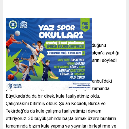
Çanakkale’de boğazın tepesinde bir kule olduğunu
söyeleyen Erdoğan,
Sabah’tan Zübeyde Yalçın’
a yaptığı
açıklamada bu kulelerin sayılarını arttıracaklarını söyledi.
Erdoğan şöyle konuştu,:
“Hem Çamlıca’nın yedeklenmesi hem de İstanbul’daki
yayınların daha sağlıklı olabilmesi için aynı zamanda
Büyükada’da da bir direk, kule faaliyetimiz oldu.
Çalışmasını bitirmiş olduk. Şu an Kocaeli, Bursa ve
Tekirdağ’da da kule çalışma faaliyetimizi devam
ettiriyoruz. 30 büyükşehirde başta olmak üzere bunların
tamamında bizim kule yapma ve yayınları birleştirme ve