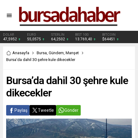
DOLAR
EURO
STERLİN
BIST 100
BITCOIN
47,5952
55,0575
64,2502
13.769,40
$64451
Anasayfa
Bursa
,
Gündem
,
Manşet
Bursa’da dahil 30 şehre kule dikecekler
Bursa’da dahil 30 şehre kule
dikecekler
Paylaş
Tweetle
Gönder