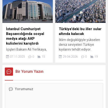
belirtti. Ekiplerin özellikle
fiyat artışı, CB ve JTİ
kurban kesimiyle bağlantılı
gruplarına da sıçradı. Yeni
kasaplık faaliyetleri ve toplu
fiyatlar 17 Ekim 2025
tüketim yerlerinde
itibarıyla yürürlüğe girdi. İşte
yoğunlaştığını söyledi.
en ucuz ve en pahalı sigara
Denetimler kapsamında
markaları...
İstanbul Cumhuriyet
Türkiye’deki bu iller sular
kıyma makineleri, bıçaklar
Başsavcılığında sosyal
altında kalacak
ve diğer ekipmanların
medya atağı AKP
İklim değişikliğiyle yükselen
temizlik ve dezenfeksiyon
kulislerini karıştırdı
deniz seviyeleri Türkiye
durumu ile ürünlerin
İçişleri Bakanı Ali Yerlikaya,
kıyılarını tehdit ediyor.
muhafaza koşulları ayrıntılı
göreve geldiği ilk aylarda her
2050’ye kadar 30–50 cm,
şekilde...
07.11.2025
0
15
29.04.2026
0
19
sabah sosyal medya
2100’de ise 1 metreyi
hesabından operasyon
aşabilecek artış kıyı
görüntüleri paylaşarak
şehirlerinde taşkın, erozyon
Bir Yorum Yazın
kamuoyunun dikkatini
ve tuzlanma riskini artırıyor.
çekmişti. Bu yöntem, hem
Peki o şehirler hangisi?
bakanın adını sürekli
Meteoroloji Profesörü
gündemde tutmuş hem de
Mikdat Kadıoğlu açıkladı.
hükümetin güvenlik
politikalarına ...