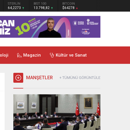
STERLİN
BIST 100
BITCOIN
64,2273
13.798,82
$64278
oloji
Magazin
Kültür ve Sanat
MANŞETLER
+ TÜMÜNÜ GÖRÜNTÜLE