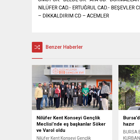
NİLÜFER CAD.- ERTUĞRUL CAD.- BEŞEVLER CD
– DİKKALDIRIM CD – ACEMLER
Benzer Haberler
Nilüfer Kent Konseyi Gençlik
Bursa’d
Meclisi’nde eş başkanlar Söker
hazır
ve Varol oldu
BURSA B
Nilüfer Kent Konseyi Gençlik
KURBAN