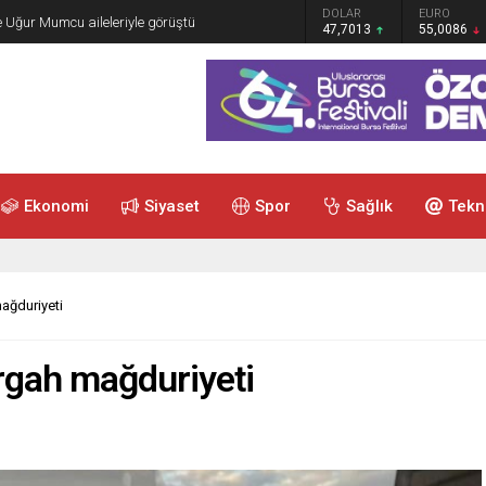
GRAM ALTIN
DOLAR
EURO
e Uğur Mumcu aileleriyle görüştü
6.544,76
47,7013
55,0086
Ekonomi
Siyaset
Spor
Sağlık
Tekn
ağduriyeti
rgah mağduriyeti