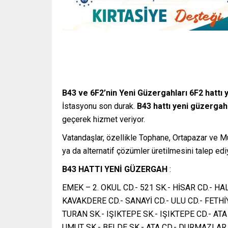
B43 ve 6F2’nin Yeni Güzergahları
6F2 hattı 
İstasyonu son durak.
B43 hattı yeni güzergah
geçerek hizmet veriyor.
Vatandaşlar, özellikle Tophane, Ortapazar ve M
ya da alternatif çözümler üretilmesini talep ediy
B43 HATTI YENİ GÜZERGAH
:
EMEK – 2. OKUL CD.- 521 SK.- HİSAR CD.- HAL
KAVAKDERE CD.- SANAYİ CD.- ULU CD.- FETHİ
TURAN SK.- IŞIKTEPE SK.- IŞIKTEPE CD.- AT
UMUT SK.- BELDE SK.- ATA CD.- DURMAZLAR K