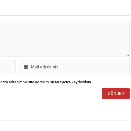
 felsefeyi pratik bakış
tarafından düzenlenen Nilüfer
a katılımcılara aktardı. “Doğa
Felsefe Buluşmaları, bu ay da
rı ile Beş Çayı” söyleşisinde
felsefe meraklılarını bir araya
 ve Yazar...
getirdi. Pancar Deposu’nda
düzenlenen etkinliğin...
osta adresim ve site adresim bu tarayıcıya kaydedilsin.