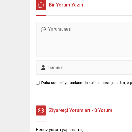
zaman halk ile iç içe olan
Bir Yorum Yazın
Karadayı,
Osmangazi Belediye Başkanı Erkan
açılarıyl
Aydın, Panayır Mahallesi sakinleri...
Filozofla
Sosyolog
Daha sonraki yorumlarımda kullanılması için adım, e-p
Ziyaretçi Yorumları - 0 Yorum
Henüz yorum yapılmamış.