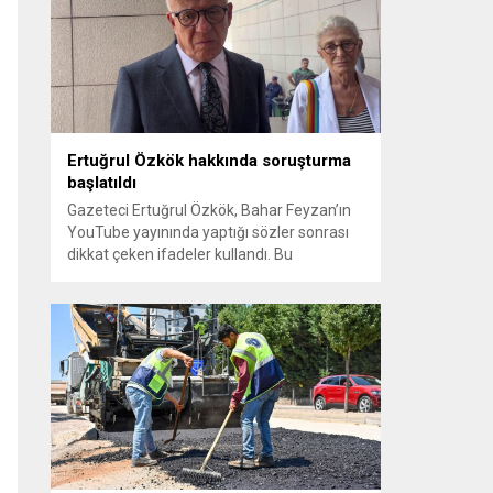
sayılması ve meclis içindeki yönlendirmeler
kamuoyunda tepkilere yol açtı. Seçim
sürecinde yaşanan gelişmeler, parti
grupları arasındaki gerilimi artırdı. CHP’nin...
Ertuğrul Özkök hakkında soruşturma
başlatıldı
Gazeteci Ertuğrul Özkök, Bahar Feyzan’ın
YouTube yayınında yaptığı sözler sonrası
dikkat çeken ifadeler kullandı. Bu
açıklamalar üzerine İstanbul Cumhuriyet
Başsavcılığı tarafından Özkök hakkında
‘Cumhurbaşkanına hakaret’ suçundan
re’sen soruşturma başlatıldı. Özkök,
hakkındaki soruşturma kapsamında
Çağlayan’daki İstanbul Adalet Sarayı’na
giderek savcılığa ifade verdi. İfadesinin
ardından adliyeden ayrıldığı bildirildi.
Programdaki sözleri ve savunması...