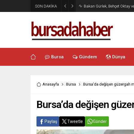
SON DAKİKA
Bakan Gürlek, Behçet Oktay v
Bursa
Gündem
Dünya
Anasayfa
Bursa
Bursa’da değişen güzergah m
Bursa’da değişen güze
Paylaş
Tweetle
Gönder