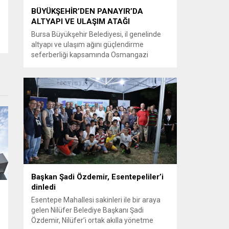
BÜYÜKŞEHİR’DEN PANAYIR’DA
ALTYAPI VE ULAŞIM ATAĞI
Bursa Büyükşehir Belediyesi, il genelinde
altyapı ve ulaşım ağını güçlendirme
seferberliği kapsamında Osmangazi
ilçesine bağlı Panayır Mahallesi 3’üncü
Pınar Caddesi’nde çalışmalara hız verdi.
Büyükşehir Belediyesi, BUSKİ Genel
Müdürlüğü ve Ulaşım Dairesi Başkanlığı
koordinasyonuyla Osmangazi ilçesine bağlı
Panayır Mahallesi 3’üncü Pınar
Caddesi’nde altyapı ve üstyapıyı yenileme
çalışmalarında sona yaklaştı. Bölgenin en...
Başkan Şadi Özdemir, Esentepeliler’i
dinledi
Esentepe Mahallesi sakinleri ile bir araya
gelen Nilüfer Belediye Başkanı Şadi
Özdemir, Nilüfer’i ortak akılla yönetme