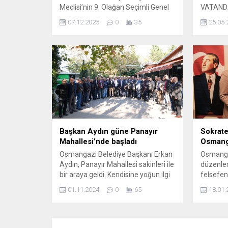
Meclisi’nin 9. Olağan Seçimli Genel
VATAND
Kurulu’nda Ömer Faruk Söker ve Elif
TEMİZ 
07.12.2025
0
35
25.05.
Varol eş başkan olarak seçildi. Genel
ZİYARE
kurulda gençlere seslenen Nilüfer
17 İLÇE
Belediye Başkanı Şadi Özdemir,
BAYRAMA
“Sadece mesleki gelişim yetmez,
Bursa Bü
çok yönlü olmalı ve sosyal olaylarda
Kurban B
görev almalısınız” diyerek örgütlülük
genelind
vurgusu yaptı. Nilüfer Kent Konseyi
bakım, o
Gençlik Meclisi...
gerçekle
ziyaretle
ve temiz
Başkan Aydın güne Panayır
Sokrate
Mahallesi’nde başladı
Osmang
Osmangazi Belediye Başkanı Erkan
Osmangaz
Aydın, Panayır Mahallesi sakinleri ile
düzenle
bir araya geldi. Kendisine yoğun ilgi
felsefeni
gösteren yurttaşların sıkıntı ve
içe geçti
01.11.2024
0
65
18.01.
taleplerini dinleyen Başkan Aydın,
Eğitim 
yapmayı planladıkları çalışmalarla
Filozofla
ilgili de bilgiler verdi. Göreve
gerçekle
başladığı günden bu yana her
gününde