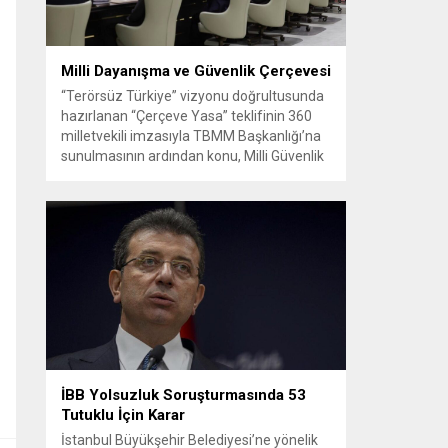
Milli Dayanışma ve Güvenlik Çerçevesi
“Terörsüz Türkiye” vizyonu doğrultusunda
hazırlanan “Çerçeve Yasa” teklifinin 360
milletvekili imzasıyla TBMM Başkanlığı’na
sunulmasının ardından konu, Milli Güvenlik
Kurulu (MGK) toplantısında ele alınmıştır.
Toplantı sonrası yayımlanan sekiz
maddelik bildiri, ülke güvenliği ve bölgesel
gelişmelere dair değerlendirmeleri
içermektedir. Yaklaşık 2 saat 15 dakika
süren oturumun sonuç metninde; terörle
mücadele, bölgesel istikrar,...
İBB Yolsuzluk Soruşturmasında 53
Tutuklu İçin Karar
İstanbul Büyükşehir Belediyesi’ne yönelik