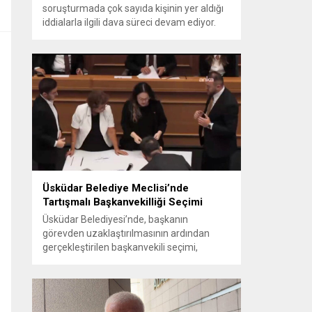
soruşturmada çok sayıda kişinin yer aldığı
iddialarla ilgili dava süreci devam ediyor.
Mahkeme, savcının görüşünü aldıktan
sonra sanıkların tutukluluk hallerini ayrı ayrı
değerlendirdi. İnceleme sonucunda,
aralarında Ekrem İmamoğlu’nun da
bulunduğu 53 tutuklu hakkında tutukluluk
hallerinin sürdürülmesine karar verildi.
İddialar ve değerlendirilen talepler
Soruşturma kapsamında sanıklara
yöneltilen...
Üsküdar Belediye Meclisi’nde
Tartışmalı Başkanvekilliği Seçimi
Üsküdar Belediyesi’nde, başkanın
görevden uzaklaştırılmasının ardından
gerçekleştirilen başkanvekili seçimi,
tartışmalı ve hukuki itirazlara konu olacak
uygulamalarla gündeme geldi. Yapılan
oylamada usul ve gizlilikle ilgili ciddi iddialar
ortaya atıldı; bazı oyların geçersiz