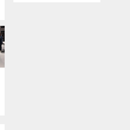
kararlılığında olduklarını söyledi. Başkan
Şadi Özdemir, bütçeyi verimli kullanarak,
sorunların üstesinden gelmeye çalıştıklarını
vurguladı. Nilüfer Belediyesi tarafından
mahallelerin ihtiyaçlarını yerinde tespit
edip, çözüm oluşturmak amacıyla
başlatılan “Şadi Başkan’la Akşam Çayı”
buluşmaları, sıcak havaya rağmen...