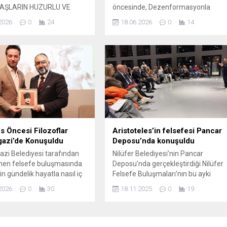
AŞLARIN HUZURLU VE
öncesinde, Dezenformasyonla
BİR ORTAMDA KABİR
Mücadele Merkezi önemli bir siber
2026
0
24
18.06.2026
0
14
Tİ YAPABİLMESİ AMACIYLA
tehdit uyarısı yaptı. Yapılan
DE MEZARLIKLARI
incelemelere göre, toplantıyı
 HAZIR HALE GETİRDİ.
bahane eden organize dolandırıcılık
yükşehir Belediyesi,
girişimleri vatandaşlara ve kamu
ayramı öncesinde şehir
çalışanlarına yönelik olarak artış
eki mezarlıklarda kapsamlı
göstermiş durumda. Merkez
narım ve temizlik çalışması
tarafından paylaşılan bilgilere göre,
ştirdi. Vatandaşların kabir
saldırganlar e-posta, SMS ve sosyal
rini daha huzurlu, güvenli
medya üzerinden askıya alma
 bir ortamda...
veya...
s Öncesi Filozoflar
Aristoteles’in felsefesi Pancar
azi’de Konuşuldu
Deposu’nda konuşuldu
i Belediyesi tarafından
Nilüfer Belediyesi’nin Pancar
nen felsefe buluşmasında
Deposu’nda gerçekleştirdiği Nilüfer
n gündelik hayatla nasıl iç
Felsefe Buluşmaları’nın bu ayki
ği ele alındı. Şadırvanlı Han
konuğu Prf. Dr. Hatice Nur Beyaz
2026
0
30
18.11.2025
0
19
Akademisi’nde “Doğa
Erkızan oldu. Erkızan, Aristoteles’in
rı ile Beş Çayı” başlığıyla
“dunamis” ve “energeia” kavramları
ştirilen söyleşi ve imza
üzerinden insanın potansiyelini ve
 Sosyolog ve Yazar Kemal
iyi yaşamı anlattı. Nilüfer Belediyesi