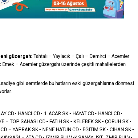
yeni güzergah:
Tahtalı – Yaylacık – Çalı – Demirci – Acemler
:
Emek – Acemler güzergahı üzerinde çeşitli mahallelerden
uradiye gibi semtlerde bu hatların eski güzergahlarına dönmesi
orlar.
AY CD.- HANCI CD.- 1. ACAR SK.- HAYAT CD.- HANCI CD.-
YE – TOP SAHASI CD.- FATİH SK.- KELEBEK SK.- ÇORUH SK.-
A CD – YAPRAK SK.- NENE HATUN CD.- EĞİTİM SK.- CİHAN SK.-
AVŞAĞI – ATA CD.- IZMIR BULV.-K.SANAYİ İST. İZMİR BULV.-