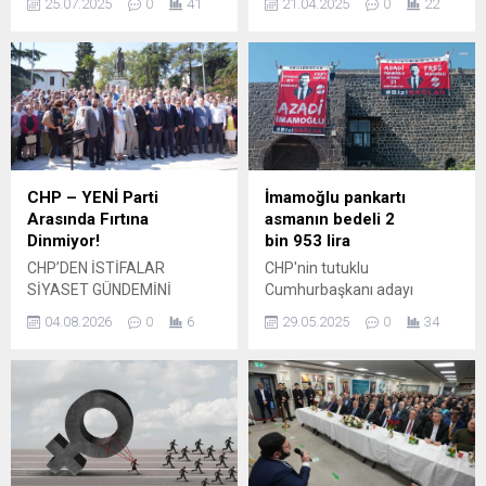
25.07.2025
0
41
21.04.2025
0
22
fotoğraf, video ve sesini
bağımsızlık kararı sonrası, 4
barındıran içeriklerin metro,
İYİ Partili meclis üyesi daha
metrobüs gibi toplu taşıma
istifa etti. Mecliste İYİ
araçlarında kullanılması
Parti’nin grubu kalmadı.
yasaklanmıştı. "GERÇEK
SAHİBİNİ ...
CHP – YENİ Parti
İmamoğlu pankartı
Arasında Fırtına
asmanın bedeli 2
Dinmiyor!
bin 953 lira
CHP’DEN İSTİFALAR
CHP'nin tutuklu
SİYASET GÜNDEMİNİ
Cumhurbaşkanı adayı
HAREKETLENDİRDİ Yeni
Ekrem İmamoğlu için “Azadi
04.08.2026
0
6
29.05.2025
0
34
partiye geçen belediye
İmamoğlu” ve “Free
başkanları ve meclis üyeleri
İmamoğlu” pankartlarını
tartışmanın fitilini ateşledi:
Diyarbakır surlarına asan
“Başkanları ve meclis
CHP Bağlar İlçe Başkanı
üyelerini saysan 100 kişi yok,
Çiğdem Özturan Kurt’a
halk zaten yok” BURSA –
Kabahatler Kanunu’na
Cumhuriyet Halk
muhalefet ettiği
Partisi’nden (CHP) istifa
gerekçesiyle 2 bin 953 lira