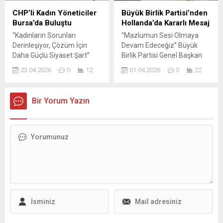
ederek yeni kurulan siyasi
para cezası verildi.
CHP’li Kadın Yöneticiler
Büyük Birlik Partisi’nden
oluşumlara katılan belediye
Bursa’da Buluştu
Hollanda’da Kararlı Mesaj
başkanları ve belediye
“Kadınların Sorunları
“Mazlumun Sesi Olmaya
meclis üyeleri üzerinden
Derinleşiyor, Çözüm İçin
Devam Edeceğiz” Büyük
başlayan tartışmalar
Daha Güçlü Siyaset Şart”
Birlik Partisi Genel Başkan
siyaset...
CHP Kadın Kolları Genel
Yardımcısı Ekrem Alfâtlı,
23.04.2026
0
12
01.04.2026
0
22
Başkan Yardımcısı Fatma
Hollanda ziyareti sırasında
Özgür, CHP Bursa İl Kadın
yaptığı açıklamalarla, hem
Kolu Başkanı Nigar
partinin yurt dışındaki
Bir Yorum Yazın
Savaşkan Bölüker, ilçe kadın
etkinliğini hem de
kolu başkanları ve çok
uluslararası meselelerdeki
sayıda partili kadın
duruşunu sert ve net bir
yöneticinin katılımıyla
şekilde ortaya koydu. Alfâtlı,
gerçekleştirilen aylık olağan
Genel Başkan Mustafa
toplantı, Bursa’da kadınların
Destici ve parti heyeti ile
gündemindeki sorunların
birlikte Amsterdam’daki
tüm boyutlarıyla ele alındığı
Nizam-ı Âlem Süleymaniye
kapsamlı...
Vakfı...