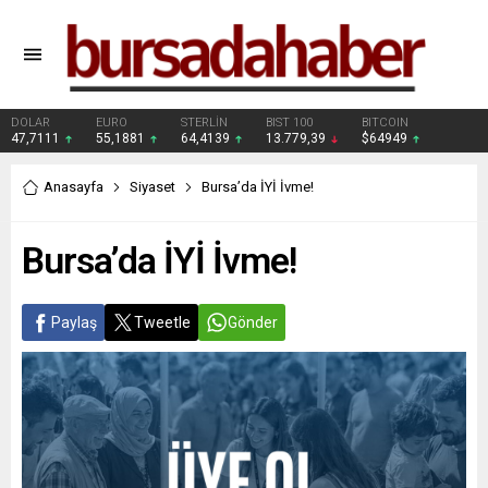
DOLAR
EURO
STERLİN
BIST 100
BITCOIN
47,7111
55,1881
64,4139
13.779,39
$64949
Anasayfa
Siyaset
Bursa’da İYİ İvme!
Bursa’da İYİ İvme!
Paylaş
Tweetle
Gönder