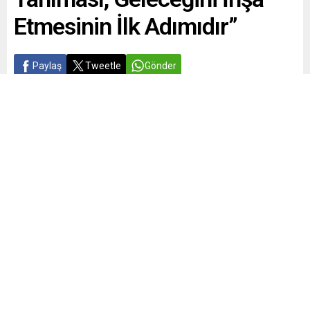
Etmesinin İlk Adımıdır”
Paylaş
Tweetle
Gönder
Yayınlama: 03.06.2026
A
A
+
-
0