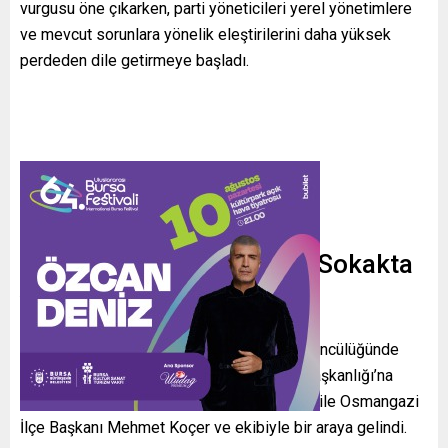
vurgusu öne çıkarken, parti yöneticileri yerel yönetimlere
ve mevcut sorunlara yönelik eleştirilerini daha yüksek
perdeden dile getirmeye başladı.
“Siyaset Makamda Değil, Sokakta
Yapılır” Mesajı
İYİ Parti Yıldırım İlçe Başkanı İsmail Seyis öncülüğünde
gerçekleştirilen ziyaretlerde, Nilüfer İlçe Başkanlığı’na
atanan Selahattin Çakmak ve yeni yönetimi ile Osmangazi
İlçe Başkanı Mehmet Koçer ve ekibiyle bir araya gelindi.