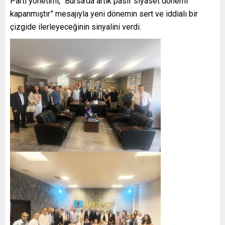
Parti yönetimi, “Bursa’da artık pasif siyaset dönemi
kapanmıştır” mesajıyla yeni dönemin sert ve iddialı bir
çizgide ilerleyeceğinin sinyalini verdi.