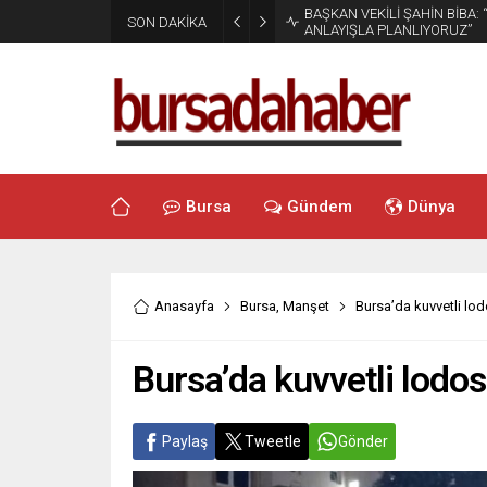
BAŞKAN VEKİLİ ŞAHİN BİBA:
SON DAKİKA
ANLAYIŞLA PLANLIYORUZ”
Bursa
Gündem
Dünya
Anasayfa
Bursa
,
Manşet
Bursa’da kuvvetli lod
Bursa’da kuvvetli lodos
Paylaş
Tweetle
Gönder