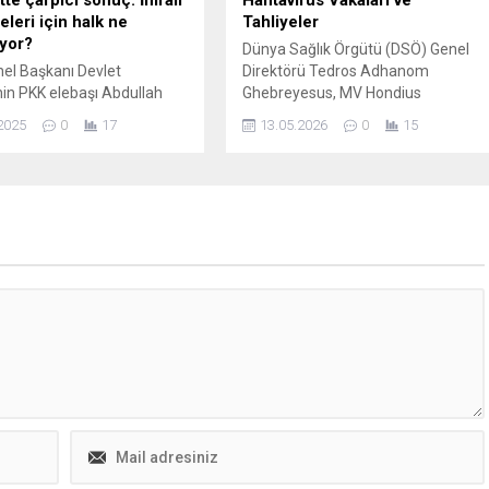
tte çarpıcı sonuç: İmralı
Hantavirüs Vakaları ve
leri için halk ne
Tahliyeler
yor?
Dünya Sağlık Örgütü (DSÖ) Genel
el Başkanı Devlet
Direktörü Tedros Adhanom
nin PKK elebaşı Abdullah
Ghebreyesus, MV Hondius
in yaptığı 'Umut hakkı' ve
gemisindeki hantavirüs vakalarına
2025
0
17
13.05.2026
0
15
ğrılarının ardından, "Kürt
ilişkin yürütülen çalışmaların
" ilişkin KONDA
sürdüğünü açıkladı. Tedros, şu ana
esi Almanağı'na dikkat
dek daha geniş çaplı bir salgına
nuçlar yansıdı.
işaret eden bir belirti görülmediğini
söyledi ancak durumun
değişebileceği uyarısında bulundu.
Uzun kuluçka süresi olan hantavirüs
nedeniyle önümüzdeki haftalarda
yeni vakaların ortaya...