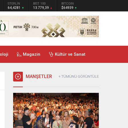
STERLİN
BIST 100
BITCOIN
64,4281
13.779,39
$64939
oloji
Magazin
Kültür ve Sanat
MANŞETLER
+ TÜMÜNÜ GÖRÜNTÜLE