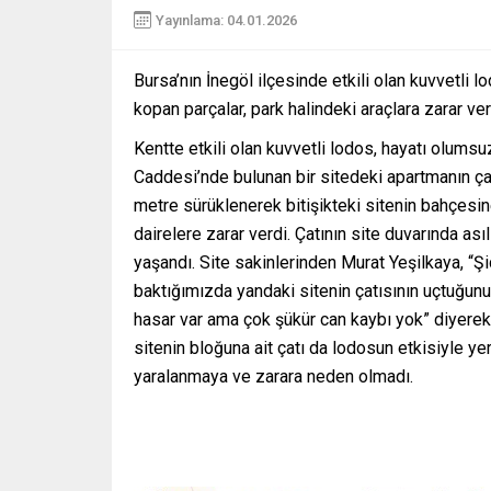
Yayınlama: 04.01.2026
Bursa’nın İnegöl ilçesinde etkili olan kuvvetli l
kopan parçalar, park halindeki araçlara zarar ver
Kentte etkili olan kuvvetli lodos, hayatı olums
Caddesi’nde bulunan bir sitedeki apartmanın çat
metre sürüklenerek bitişikteki sitenin bahçesin
dairelere zarar verdi. Çatının site duvarında ası
yaşandı. Site sakinlerinden Murat Yeşilkaya, “Şid
baktığımızda yandaki sitenin çatısının uçtuğunu 
hasar var ama çok şükür can kaybı yok” diyerek y
sitenin bloğuna ait çatı da lodosun etkisiyle ye
yaralanmaya ve zarara neden olmadı.