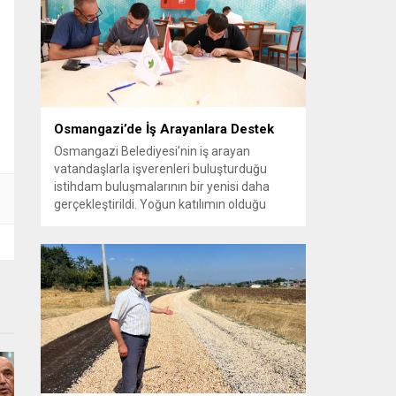
vatandaşlara yeni yaşam alanları sunmak
amacıyla yürüttüğü park çalışmalarını
sürdürüyor....
Osmangazi’de İş Arayanlara Destek
Osmangazi Belediyesi’nin iş arayan
vatandaşlarla işverenleri buluşturduğu
istihdam buluşmalarının bir yenisi daha
gerçekleştirildi. Yoğun katılımın olduğu
organizasyonda işverenlerle birebir
görüşme yapan 50 kişi yapılan
değerlendirmelerin ardından iş sahibi oldu.
Osmangazi Belediyesi’nin, Bursa Ticaret
ve Sanayi Odası (BTSO) ve İŞKUR iş
birliğiyle yıl boyunca sürdürdüğü istihdam
buluşmaları yoğun ilgi görmeye devam...