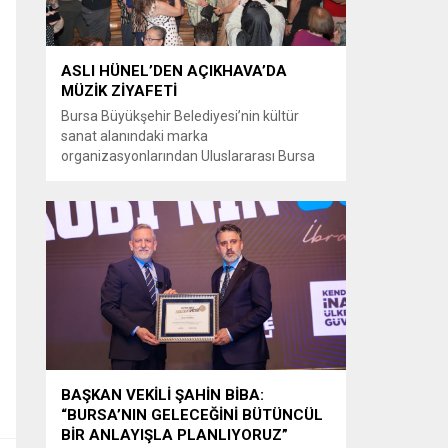
ASLI HÜNEL’DEN AÇIKHAVA’DA
MÜZİK ZİYAFETİ
Bursa Büyükşehir Belediyesi’nin kültür
sanat alanındaki marka
organizasyonlarından Uluslararası Bursa
Festivali’nde Türk müziğinin güçlü sesi Aslı
Hünel, Bursalılara müzik ziyafeti sundu.
Büyükşehir Belediyesi adına Bursa Kültür
Sanat ve Turizm Vakfı (BKSTV) tarafından
bu yıl 64’üncüsü düzenlenen Uluslararası
Bursa Festivali, sevilen sanatçı Aslı Hünel’i
müzikseverlerle buluşturdu. Uludağ İçecek
ana sponsorluğunda düzenlenen...
BAŞKAN VEKİLİ ŞAHİN BİBA:
“BURSA’NIN GELECEĞİNİ BÜTÜNCÜL
BİR ANLAYIŞLA PLANLIYORUZ”