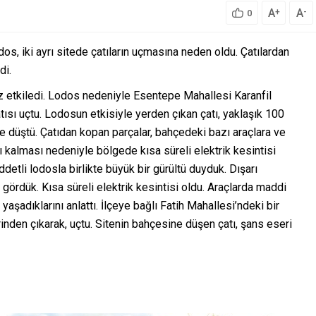
A
A
+
-
0
odos, iki ayrı sitede çatıların uçmasına neden oldu. Çatılardan
di.
uz etkiledi. Lodos nedeniyle Esentepe Mahallesi Karanfil
ısı uçtu. Lodosun etkisiyle yerden çıkan çatı, yaklaşık 100
e düştü. Çatıdan kopan parçalar, bahçedeki bazı araçlara ve
lı kalması nedeniyle bölgede kısa süreli elektrik kesintisi
detli lodosla birlikte büyük bir gürültü duyduk. Dışarı
gördük. Kısa süreli elektrik kesintisi oldu. Araçlarda maddi
aşadıklarını anlattı. İlçeye bağlı Fatih Mahallesi’ndeki bir
rinden çıkarak, uçtu. Sitenin bahçesine düşen çatı, şans eseri