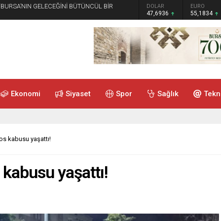
 “BURSA’NIN GELECEĞİNİ BÜTÜNCÜL BİR
GRAM ALTIN
DOLAR
EURO
6.659,26
47,6936
55,1834
Ekonomi
Siyaset
Spor
Sağlık
Tekn
os kabusu yaşattı!
 kabusu yaşattı!