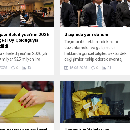
zi Belediyesi’nin 2026
Ulaşımda yeni dönem
tçesi Oy Çokluğuyla
Taşımacılık sektöründeki yeni
dildi
düzenlemeler ve gelişmeler
i Belediyesi’nin 2026 yılı
hakkında güncel bilgiler, sektördeki
 milyar 525 milyon lira
değişimleri takip ederek avantaj
 çokluğuyla kabul edildi.
sağlayın.
2025
0
43
15.05.2025
0
21
zi Belediye Başkanı Erkan
026 yılı bütçemiz kabul
ırlı olsun Allah hayırlı işlere
ı nasip etsin” dedi.
i Belediyesi’nin 2026 Mali
çesi ve Performans
, Kasım Ayı Olağan Meclis
ı’nda görüşüldü....