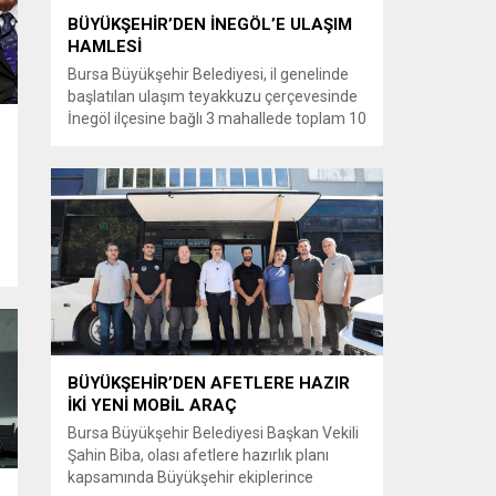
BÜYÜKŞEHİR’DEN İNEGÖL’E ULAŞIM
HAMLESİ
Bursa Büyükşehir Belediyesi, il genelinde
başlatılan ulaşım teyakkuzu çerçevesinde
İnegöl ilçesine bağlı 3 mahallede toplam 10
kilometrelik güzergahta sathi kaplama ve
yol genişletme çalışmalarına başladı. Şahin
Biba başkanlığında başlatılan ulaşım
seferberliği kapsamında Bursa Büyükşehir
Belediyesi Ulaşım Dairesi Başkanlığı
koordinasyonuyla 17 ilçede yol yenileme
çalışmalarına hız verildi. Başkan Vekili
Biba’nın göreve...
BÜYÜKŞEHİR’DEN AFETLERE HAZIR
İKİ YENİ MOBİL ARAÇ
Bursa Büyükşehir Belediyesi Başkan Vekili
Şahin Biba, olası afetlere hazırlık planı
kapsamında Büyükşehir ekiplerince