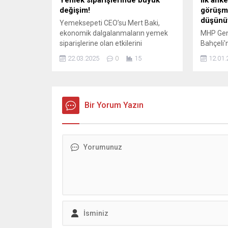
Yemek siparişlerinde büyük
İlk anke
değişim!
görüşme
düşünü
Yemeksepeti CEO’su Mert Baki,
ekonomik dalgalanmaların yemek
MHP Gen
siparişlerine olan etkilerini
Bahçeli'
değerlendirdi. Baki, yüksek
Öcalan iç
22.03.2025
0
15
12.01.
enflasyon nedeniyle kullanıcıların
İmralı ça
indirim ve kampanyalara daha fazla
sorununa
yöneldiğini belirterek, sektördeki
Barometr
büyüme trendlerine dikkat çekti.
çekici so
Bir Yorum Yazın