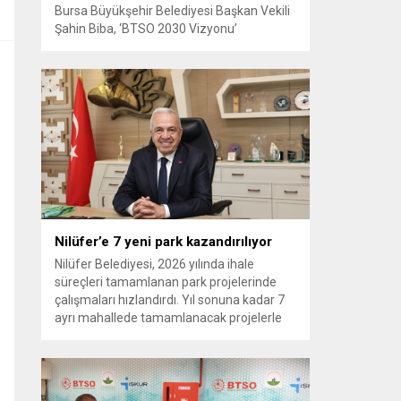
Bursa Büyükşehir Belediyesi Başkan Vekili
Şahin Biba, ‘BTSO 2030 Vizyonu’
kapsamında hayata geçirilen TEKNOSAB
KOBİ OSB’nin tanıtıldığı lansman
programında, “Bursa’mızın ulaşım ve
turizm master planlarını vatandaşlarımızın
konforunu ve güvenliğini esas alarak
hazırlıyoruz. Çevre düzeni planı
çalışmalarımızı da şehrimizin gelecek
yıllardaki gelişimini bütüncül bir anlayışla
yönlendirecek şekilde sürdürüyoruz. KOBİ
OSB de...
Nilüfer’e 7 yeni park kazandırılıyor
Nilüfer Belediyesi, 2026 yılında ihale
süreçleri tamamlanan park projelerinde
çalışmaları hızlandırdı. Yıl sonuna kadar 7
ayrı mahallede tamamlanacak projelerle
kente yaklaşık 24 bin metrekarelik yeni
park alanı kazandırılacak. Nilüfer
Belediyesi, ilçe genelinde kişi başına düşen
yeşil alan miktarını artırmak ve