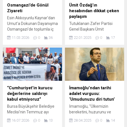
Başkan Yardımcıları
Osmangazi’de Gönül
Ümit Özdağ’ın
İskender Kandemir, Ö. Esma
Ziyareti
hesabından dikkat çeken
Arslan...
paylaşım
Esin Akkoyunlu Kaynar’dan
Umut’a Dokunan Dayanışma
Tutuklanan Zafer Partisi
Osmangazi’de toplumla iç
Genel Başkanı Ümit
içe yürütülen sosyal
Özdağ'ın sosyal medya
11.03.2026
0
36
22.01.2025
0
17
çalışmalar kapsamında, İYİ
hesabından dikkat çeken bir
Parti Osmangazi Kadın ve
paylaşım yapıldı.
Aile Politikaları Başkanlığı
anlamlı bir gönül ziyaretine
imza attı. Kadın ve aile
odaklı sosyal dayanışma
çalışmalarını sahada
sürdüren Kadın ve Aile
Politikaları Başkanı Esin
“Cumhuriyet’in kurucu
İmamoğlu’ndan tarihi
Akkoyunlu Kaynar, ekip
değerlerine saldırıyı
adalet vurgusu:
arkadaşlarıyla birlikte
kabul etmiyoruz”
‘Umudunuzu diri tutun’
mahallede yaşayan...
Bursa Büyükşehir Belediye
İmamoğlu, "Ülkemizin
Meclisi’nin Temmuz ayı
bereketini, huzurunu ve
toplantısında Türkiye
güven duygusunu yerle bir
16.07.2026
0
13
28.04.2025
0
14
Cumhuriyeti’nin ikinci
eden bu kara günlerden bizi