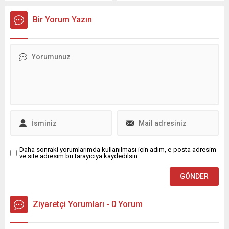
Cumhurbaşkanı, Kurtuluş
çekip çıkaracak olan, başta
Savaşı’nın önemli
gençlerimiz olmak üzere bir
Bir Yorum Yazın
komutanlarından İsmet
bütün halinde 86 milyon
İnönü ile eşi Mevhibe İnönü
vatandaşımızın azim ve
hakkında sarf edilen
kararlılığıdır."
ifadeler, kent gündemindeki
değerlendirmesini yaptı.
yerini koruyor. Mecliste
yaşanan tartışmaların
ardından Cumhuriyet Halk
Partisi (CHP) Bursa İl
Başkanlığı, parti yöneticileri,
belediye başkanları,
Büyükşehir Belediye Meclis
üyeleri ve çok...
Daha sonraki yorumlarımda kullanılması için adım, e-posta adresim
ve site adresim bu tarayıcıya kaydedilsin.
Ziyaretçi Yorumları - 0 Yorum