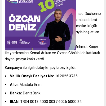
Gecenin en dikkat çeken ve duygusal başlığı ise Duchenne
Musküler Distrofi (DMD) hastalığıyla yaşam mücadelesi
veren 9 yaşındaki Yağız Efe Erim oldu. Katılımcılar, küçük
Yağız Efe’nin tedavisine destek olmak amacıyla başlatılan
kampanyaya destek çağrısında bulundu.
Etkinliğe İYİ Parti Osmangazi İlçe Başkanı Mehmet Koçer
ile yardımcıları Kemal Arıkan ve Özcan Gönülal da katılarak
dayanışmaya katkı verdi.
Kampanya ile ilgili detaylar şöyle paylaşıldı:
Valilik Onaylı Faaliyet No:
16.2025.3735
Alıcı:
Mustafa Erim
Banka:
DenizBank
IBAN:
TR34 0013 4000 0037 6026 5000 24