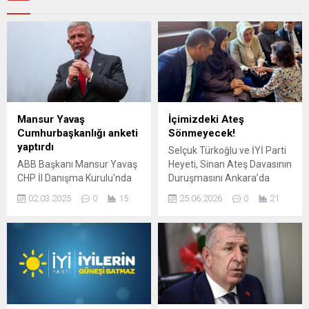
Mansur Yavaş
İçimizdeki Ateş
Cumhurbaşkanlığı anketi
Sönmeyecek!
yaptırdı
Selçuk Türkoğlu ve İYİ Parti
ABB Başkanı Mansur Yavaş
Heyeti, Sinan Ateş Davasının
CHP İl Danışma Kurulu'nda
Duruşmasını Ankara’da
konuştu. İlçe belediyeleri için
Takip Etti İYİ Parti Genel
02.03.2025
0
15
25.06.2026
0
21
memnuniyet anketi yaptıran
Başkan Yardımcısı ve Bursa
Yavaş olası bir
Milletvekili Selçuk Türkoğlu,
Cumhurbaşkanlığı seçimi
kamuoyunun yakından takip
için yaptırdığı anketin
ettiği Sinan Ateş cinayeti
sonuçlarını da paylaştı.
davasına ilişkin Ankara’da
görülen duruşmaya katıldı.
Türkoğlu, duruşmayı İYİ
Parti Gençlik Kolları Genel