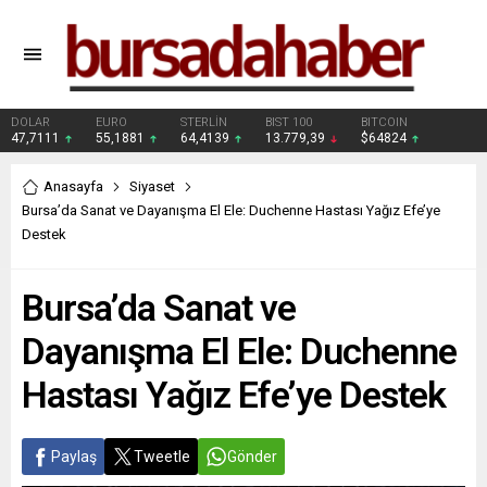
DOLAR
EURO
STERLİN
BIST 100
BITCOIN
47,7111
55,1881
64,4139
13.779,39
$64824
Anasayfa
Siyaset
Bursa’da Sanat ve Dayanışma El Ele: Duchenne Hastası Yağız Efe’ye
Destek
Bursa’da Sanat ve
Dayanışma El Ele: Duchenne
Hastası Yağız Efe’ye Destek
Paylaş
Tweetle
Gönder