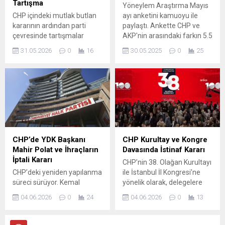
Tartışma
Yöneylem Araştırma Mayıs
CHP içindeki mutlak butlan
ayı anketini kamuoyu ile
kararının ardından parti
paylaştı. Ankette CHP ve
çevresinde tartışmalar
AKP'nin arasındaki farkın 5.5
sürüyor. Canlı yayında
puana yükseldiği görüldü.
31.05.2026
0
16
30.05.2025
0
25
yaşanan münakaşa, eski
CHP milletvekili Dursun
Çiçek ile gazeteci Barış
Yarkadaş arasında alevlendi
ve programda tansiyon hızla
yükseldi. Yarkadaş, Kemal
Kılıçdaroğlu ile görüşmesini
aktardığı sırada Çiçek’in
kendisine “yalaka”
CHP’de YDK Başkanı
CHP Kurultay ve Kongre
demesiyle karşılaştı; bu
Mahir Polat ve İhraçların
Davasında İstinaf Kararı
ifade bölümü tartışmanın
İptali Kararı
CHP’nin 38. Olağan Kurultayı
fitilini ateşledi. Canlı
CHP’deki yeniden yapılanma
ile İstanbul İl Kongresi’ne
yayındaki...
süreci sürüyor. Kemal
yönelik olarak, delegelere
Kılıçdaroğlu’nun genel
menfaat temin edildiği
04.06.2026
0
24
04.06.2026
0
13
başkanlık görevine
iddiasıyla tüm kararların
dönmesinin ardından parti
iptali talebiyle açılan dava
içinde yeni düzenlemeler
sürecinde önemli gelişmeler