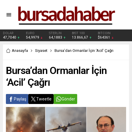
DOLAR
EURO
STERLİN
BIST 100
BITCOIN
47,7040
54,9979
64,1883
13.866,67
$64361
Anasayfa
Siyaset
Bursa’dan Ormanlar İçin ‘Acil’ Çağrı
Bursa’dan Ormanlar İçin
‘Acil’ Çağrı
Paylaş
Tweetle
Gönder