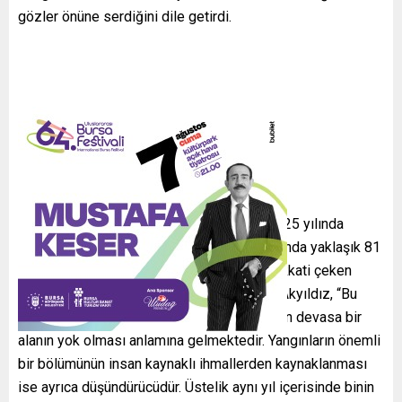
gözler önüne serdiğini dile getirdi.
BİNLERCE HEKTAR KÜLE DÖNDÜ
Orman Genel Müdürlüğü verilerine göre, 2025 yılında
ülkemiz genelinde 3 bin 224 orman yangınında yaklaşık 81
bin 500 hektarlık alanın zarar gördüğüne dikkati çeken
Millet Partisi Bursa İl Başkanı Hüsamettin Akyıldız, “Bu
rakam, birçok ilimizin yüzölçümüne yaklaşan devasa bir
alanın yok olması anlamına gelmektedir. Yangınların önemli
bir bölümünün insan kaynaklı ihmallerden kaynaklanması
ise ayrıca düşündürücüdür. Üstelik aynı yıl içerisinde binin