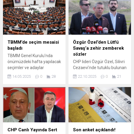
TBMM’de seçim mesaisi
Özgür Özel’den Lütfü
başladı
Savaş’a zehir zemberek
sözler
TBMM Genel Kurulu'nda
önümüzdeki hafta yapılacak
CHP lideri Özgür Özel, Silivri
seçimler ve adaylar
Cezaevi'nde tutuklu bulunan
hakkında detaylar. Güncel
İBB Başkanı Ekrem
14.05.2025
0
28
22.10.2025
0
21
bilgiler ve gelişmeler için
İmamoğlu ile bir araya geldi.
takipte kalın.
CHP'nin il kongre
seçimlerinin iptalini isteyen
Lütfü Savaş hakkında
konuşan Özel, "Gün gelir
bunların hepsinin hesabı
sorulur. Gün gelir bizim de
dava açacağımız günler olur.
Özgür Özel'i çok az tanımış.
CHP Canlı Yayında Sert
Son anket açıklandı!
Mikroba niye mikropluk...