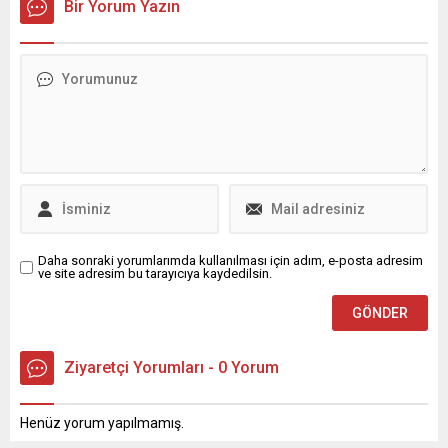
Bir Yorum Yazın
yapılmaya başlandı. Yapılan
yaşandı. Ankara 3. Asliye
yüksek disiplin kurulu
Hukuk Mahkemesi, aynı
toplantısında önemli
konuda başka bir davanın
kararlar alındı; parti içindeki
devam etmesi ve pasif
bazı görev değişiklikleri ve
husumet yokluğu
önceki döneme ilişkin
gerekçeleriyle başvuruyu
disiplin işlemleri gündeme
usulden reddetti. Davacı
geldi. YDK Yönetiminde
vekili avukat Onur Yusuf...
Atamalar Mahir Polat,
Yüksek Disiplin Kurulu
başkanı olarak seçildi....
Daha sonraki yorumlarımda kullanılması için adım, e-posta adresim
ve site adresim bu tarayıcıya kaydedilsin.
Ziyaretçi Yorumları - 0 Yorum
Henüz yorum yapılmamış.