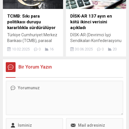
Başkanı Ekrem
İmamoğlu'nun ...
TCMB: Sıkı para
DİSK-AR 137 ayın en
politikası duruşu
kötü ikinci verisini
kararlılıkla sürdürülüyor
açıkladı
Türkiye Cumhuriyet Merkez
DİSK-AR (Devrimci İşçi
Bankası (TCMB), parasal
Sendikaları Konfederasyonu
sıkılaştırma sürecine dair
Araştırma Merkezi), işsizlik
10.02.2025
0
16
30.06.2025
0
20
yeni bir video yayımlayarak
verilerini açıkladı. DİSK-AR’ın
enflasyon hedeflemelerini
değerlendirmesine göre,
ve alınan tedbirlerin
Türkiye'de geniş tanımlı işsiz
Bir Yorum Yazın
sonuçlarını paylaştı. Videoda
sayısı 12 milyon 600 bin kişi
yıllık enflasyonun 2022 yılıyla
olarak hesaplandı. Bu
aynı seviyede kalmasının
rakam, dar tanımlı işsizliğin
sağlandığı aktarıldı.
...