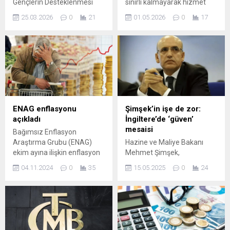
Gençlerin Desteklenmesi
sınırlı kalmayarak hizmet
Projesi” kapsamında yuva
sektörü büyümesini
25.03.2026
0
21
01.05.2026
0
17
kurmaya hazırlanan genç
hedefleyen hızlı adımlarla
çiftlere ekonomik destek
dikkat çekiyor. Hazine ve
sağlıyor. Bakanlık tarafından
Maliye Bakanı Mehmet
yapılan açıklamada, evlilik
Şimşek, hizmet ihracatını
sürecindeki maddi yükü
destekleyen yeni
hafifletmek amacıyla ...
düzenlemeleri duyurarak bu
alanda daha aktif bir küresel
rol üstlenmeyi
amaçladıklarını belirtti.
ENAG enflasyonu
Şimşek’in işe de zor:
HİZMET İHRACATINA
açıkladı
İngiltere’de ‘güven’
DESTEK ATILIYOR Bakan
mesaisi
Bağımsız Enflasyon
Şimşek, sosyal medya
Araştırma Grubu (ENAG)
Hazine ve Maliye Bakanı
paylaşımlarında Türkiye’nin
ekim ayına ilişkin enflasyon
Mehmet Şimşek,
hizmet ihracatında...
verilerini açıkladı. Buna göre,
yatırımcılara odaklandığı
04.11.2024
0
35
15.05.2025
0
24
ekim ayında enflasyon aylık
Londra'daki temasları
bazda yüzde 5,57 artarken
kapsamında Birleşik Krallık
yıllık enflasyon yüzde 89,77
Hazine Bakanı Rachel
olarak gerçekleşti. İstanbul
Reeves dahil olmak üzere
Ticaret Odası (İTO) ise
çok sayıda mevkidaşıyla ikili
İstanbul'un ...
görüşme gerçekleştirdi. İBB