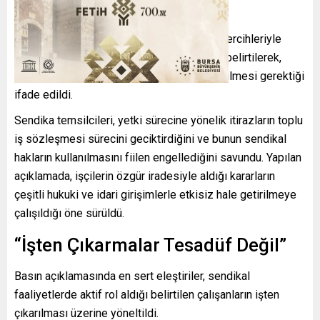
Sayılıyor”
Açıklamada, Bursagaz çalışanlarının kendi tercihleriyle
DİSK/Enerji-Sen çatısı altında örgütlendiği belirtilerek,
işçilerin demokratik iradesine saygı gösterilmesi gerektiği
ifade edildi.
Sendika temsilcileri, yetki sürecine yönelik itirazların toplu
iş sözleşmesi sürecini geciktirdiğini ve bunun sendikal
hakların kullanılmasını fiilen engellediğini savundu. Yapılan
açıklamada, işçilerin özgür iradesiyle aldığı kararların
çeşitli hukuki ve idari girişimlerle etkisiz hale getirilmeye
çalışıldığı öne sürüldü.
“İşten Çıkarmalar Tesadüf Değil”
Basın açıklamasında en sert eleştiriler, sendikal
faaliyetlerde aktif rol aldığı belirtilen çalışanların işten
çıkarılması üzerine yöneltildi.