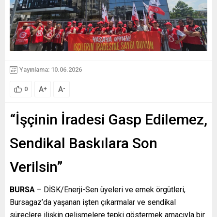
Yayınlama: 10.06.2026
A
A
+
-
0
“İşçinin İradesi Gasp Edilemez,
Sendikal Baskılara Son
Verilsin”
BURSA
– DİSK/Enerji-Sen üyeleri ve emek örgütleri,
Bursagaz’da yaşanan işten çıkarmalar ve sendikal
süreçlere ilişkin gelişmelere tepki göstermek amacıyla bir