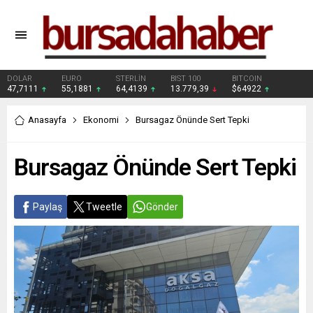
DOLAR
EURO
STERLİN
BIST 100
BITCOIN
47,7111
55,1881
64,4139
13.779,39
$64922
Anasayfa
Ekonomi
Bursagaz Önünde Sert Tepki
Bursagaz Önünde Sert Tepki
Paylaş
Tweetle
Gönder