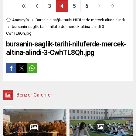
3
4
5
6
Anasayfa
Bursa’nın sağlık tarihi Nilüfer’de mercek altına alındı
bursanin-saglik-tarihi-niluferde-mercek-altina-alindi-3-
CwhTL8Qh.jpg
bursanin-saglik-tarihi-niluferde-mercek-
altina-alindi-3-CwhTL8Qh.jpg
Benzer Galeriler