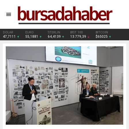
DOLAR
EURO
STERLİN
BIST 100
BITCOIN
47,7111
55,1881
64,4139
13.779,39
$65025