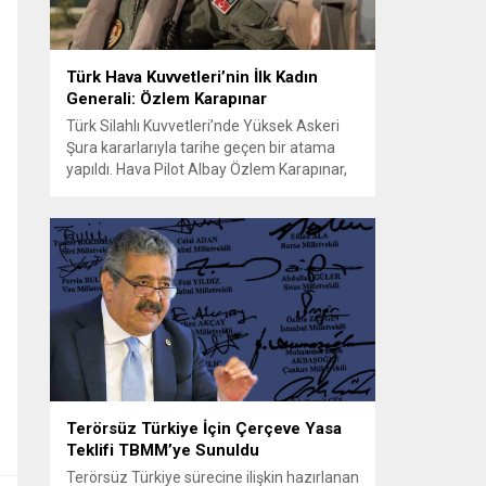
Türk Hava Kuvvetleri’nin İlk Kadın
Generali: Özlem Karapınar
Türk Silahlı Kuvvetleri’nde Yüksek Askeri
Şura kararlarıyla tarihe geçen bir atama
yapıldı. Hava Pilot Albay Özlem Karapınar,
30 Ağustos 2026 itibarıyla tuğgeneral
rütbesine yükselerek Türk Hava
Kuvvetleri’nde general rütbesine erişen ilk
kadın subay oldu. Bu terfi, kadınların askeri
komuta kademelerindeki temsiliyetinin
güçlenmesi açısından önemli bir işaret
niteliği taşıyor. YAŞ toplantısında...
Terörsüz Türkiye İçin Çerçeve Yasa
Teklifi TBMM’ye Sunuldu
Terörsüz Türkiye sürecine ilişkin hazırlanan