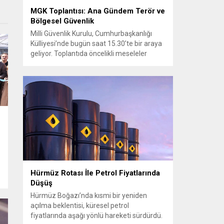
MGK Toplantısı: Ana Gündem Terör ve
Bölgesel Güvenlik
Milli Güvenlik Kurulu, Cumhurbaşkanlığı
Külliyesi’nde bugün saat 15.30’te bir araya
geliyor. Toplantıda öncelikli meseleler
arasında terörle mücadele ve sahadaki son
gelişmeler yer alıyor. Meclis’e sunulan
Terörsüz Türkiye Kanun Teklifi
çerçevesinde, örgütün silah bırakma
sürecinin mevcut durumu ve istihbarat
raporları detaylı şekilde değerlendirilecek.
Ayrıca, yürütülen operasyonlar ve
koordinasyon mekanizmaları masada
olacak....
Hürmüz Rotası İle Petrol Fiyatlarında
Düşüş
Hürmüz Boğazı’nda kısmi bir yeniden
açılma beklentisi, küresel petrol
fiyatlarında aşağı yönlü hareketi sürdürdü.