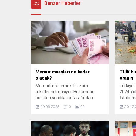
Benzer Haberler
Memur maaşları ne kadar
TÜİK hi
olacak?
oranını 
Memurlar ve emekliler zam
Türkiye 
tekliflerini tartışıyor. Hükümetin
2024 Yok
önerileri sendikalar tarafından
İstatistik
yetersiz bulunuyor. Maaşlarda
açıkladığ
19.08.2025
0
28
30.12.
enflasyon etkisi ve yeni
yüzde 48
hesaplamalar gündemde. Memur
çalışan 
ve emekli maaşları ne kadar
yüzde 13,
artacak? 2025 zam oranları
yoksulluk 
beklentileri karşılıyor mu? İşte tüm