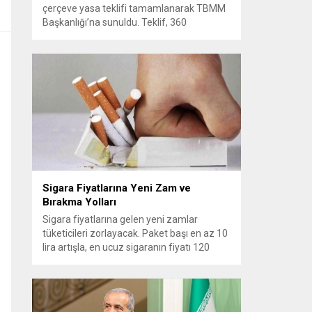
çerçeve yasa teklifi tamamlanarak TBMM
Başkanlığı’na sunuldu. Teklif, 360
milletvekilinin imzasını taşıyor ve AK Parti,
MHP, DEM Parti, CHP ile Yeni Yol
grubundan milletvekillerinin desteğiyle
hazırlandı. Çerçeve düzenleme kısa süre
içinde Adalet Komisyonu’nda görüşülecek
ve Genel Kurul gündemine alınması
bekleniyor. Teklifin TBMM’de ele
alınmasıyla süreçte...
Sigara Fiyatlarına Yeni Zam ve
Bırakma Yolları
Sigara fiyatlarına gelen yeni zamlar
tüketicileri zorlayacak. Paket başı en az 10
lira artışla, en ucuz sigaranın fiyatı 120
TL’ye yükselirken, güncellenmiş fiyatlar
bugünden itibaren satışa yansıtıldı.
Geçmişte Türkiye’de tütün politikalarını
şekillendiren düzenlemeler arasında