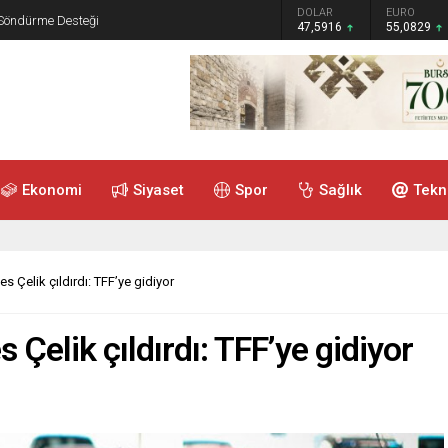
GRAM ALTIN
DOLAR
EURO
 Söndürme Desteği
6.521,34
47,5916
55,0829
Ekonomi
Siyaset
Spor
Sağlık
Tekn
 Çelik çıldırdı: TFF’ye gidiyor
Çelik çıldırdı: TFF’ye gidiyor