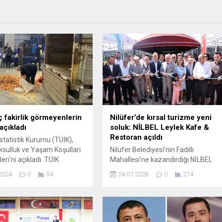
ç fakirlik görmeyenlerin
Nilüfer’de kırsal turizme yeni
açıkladı
soluk: NİLBEL Leylek Kafe &
Restoran açıldı
İstatistik Kurumu (TÜİK),
sulluk ve Yaşam Koşulları
Nilüfer Belediyesi’nin Fadıllı
leri'ni açıkladı. TÜİK
Mahallesi’ne kazandırdığı NİLBEL
ı Açıklanan verilere göre,
Leylek Kafe & Restoran düzenlenen
2024
0
34
24.07.2026
0
214
,9'unun asgari ücretle
törenle hizmete girdi. Açılışta
Türkiye'de yoksulluk oranı
konuşan Nilüfer Belediye Başkanı
6 olarak belirlendi. Sürekli
Şadi Özdemir, bölgede tarım ve
...
turizmi bütünleştiren bir anlayışla
sürdürülebilir kırsal kalkınmayı