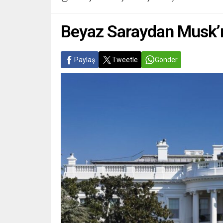
Beyaz Saraydan Musk’ın
Paylaş
Tweetle
Gönder