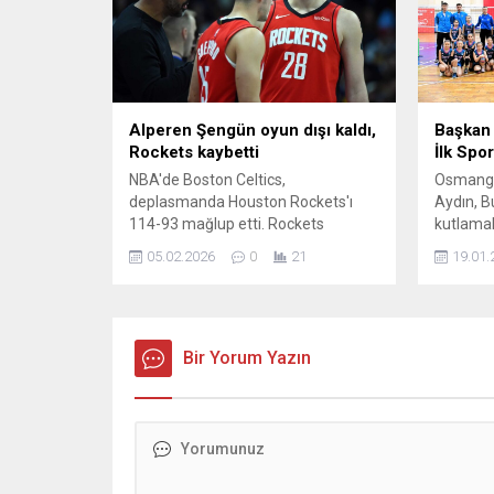
ayrıntılar...
Alperen Şengün oyun dışı kaldı,
Başkan 
Rockets kaybetti
İlk Spor
NBA'de Boston Celtics,
Osmanga
deplasmanda Houston Rockets'ı
Aydın, Bu
114-93 mağlup etti. Rockets
kutlama
Başantrenörü Ime Udoka ve milli
düzenlen
05.02.2026
0
21
19.01.
basketbolcu Alperen Şengün, teknik
Turnuvası
faulle oyun dışında kaldı
organizas
resmen ba
köklü tar
Bir Yorum Yazın
buluştur
Dikkaldı
bayram h
Tribünler
alkışları
heyecan,