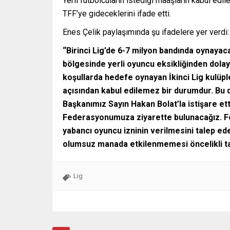
Yerli futbolcuların istediği maaşların kabul edil
TFF’ye gideceklerini ifade etti.
Enes Çelik paylaşımında şu ifadelere yer verdi:
“Birinci Lig’de 6-7 milyon bandında oynayaca
bölgesinde yerli oyuncu eksikliğinden dolay
koşullarda hedefe oynayan İkinci Lig kulüp
açısından kabul edilemez bir durumdur. Bu du
Başkanımız Sayın Hakan Bolat’la istişare et
Federasyonumuza ziyarette bulunacağız. F
yabancı oyuncu izninin verilmesini talep ed
olumsuz manada etkilenmemesi öncelikli ta
Lig