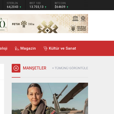
STERLİN
BIST 100
BITCOIN
64,2043
13.703,13
$64609
oloji
Magazin
Kültür ve Sanat
MANŞETLER
+ TÜMÜNÜ GÖRÜNTÜLE