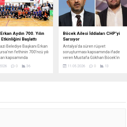
hedeflediklerini söyledi. Nilüfer
Belediyesi, kentin doğal ve kültürel
potansiyelini öne çıkaracak
projelerine bir yenisini daha ekledi.
Fadıllı Mahallesi’nde faaliyete...
Erkan Aydın 700. Yılın
Böcek Ailesi İddiaları CHP’yi
 Etkinliğini Başlattı
Sarsıyor
zi Belediye Başkanı Erkan
Antalya’da süren rüşvet
rsa’nın fethinin 700’ncü yılı
soruşturması kapsamında ifade
ları kapsamında
veren Mustafa Gökhan Böcek’in
en Mini Voleybol
beyanları siyaset gündemini
2026
0
36
11.05.2026
0
13
’nın açılışına katılarak,
hareketlendirdi. Etkin pişmanlık
yonun ilk spor etkinliğini
hükümlerinden yararlanan Böcek,
şlattı. Bursa’nın 700 yıllık
CHP ile ilişkili olduğunu öne sürdüğü
ihini sporun enerjisiyle
bazı görüşme ve para
an Mini Voleybol Turnuvası,
teslimatlarına dair iddialar dile
rım Spor Salonu’nda
getirdi. İfadelerinde, adaylık
avasında başladı.
süreciyle bağlantılı olduğu öne
i dolduran ailelerin coşkulu
sürülen talepler ve yapılan
 ile sporcuların gözlerindeki
görüşmelere yer veren şüpheli,
 organizasyona...
paranın bir...