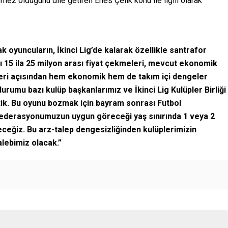
emez olduğunu dile getiren Enes Çelik konu ile ilgili olarak
k oyuncuların, İkinci Lig’de kalarak özellikle santrafor
ı 15 ila 25 milyon arası fiyat çekmeleri, mevcut ekonomik
leri açısından hem ekonomik hem de takım içi dengeler
rumu bazı kulüp başkanlarımız ve İkinci Lig Kulüpler Birliği
tik. Bu oyunu bozmak için bayram sonrası Futbol
ederasyonumuzun uygun göreceği yaş sınırında 1 veya 2
eceğiz. Bu arz-talep dengesizliğinden kulüplerimizin
lebimiz olacak.”