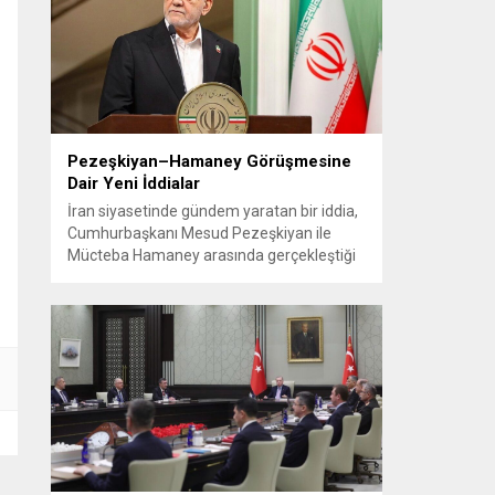
2008’de kapalı alanlarda sigara yasağı,
2013’te araç içi yasak ve 2019’da düz
paket uygulamasına geçiş sayılabilir....
Pezeşkiyan–Hamaney Görüşmesine
Dair Yeni İddialar
İran siyasetinde gündem yaratan bir iddia,
Cumhurbaşkanı Mesud Pezeşkiyan ile
Mücteba Hamaney arasında gerçekleştiği
öne sürülen görüşmeyle ilgili ayrıntılarla
birlikte paylaşıldı. Muhalif bir kaynak,
buluşmanın uzun diplomatik çabalar
sonucu ve olağan protokollerin dışında
yapıldığını ileri sürdü. Habere göre görüşme
için uzun süre izin beklenmiş; izin
verildikten sonra da etkinliğin resmi...