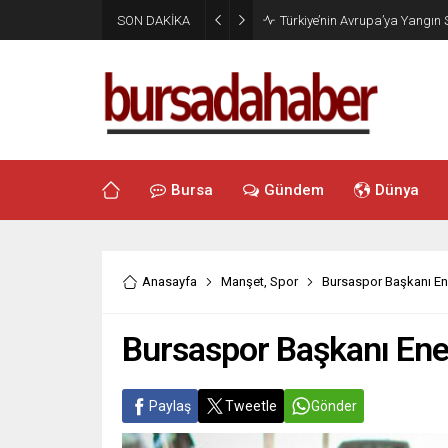
SON DAKİKA
Türkiye’nin Avrupa’ya Yangın
Bursa
Gündem
Dünya
Anasayfa
Manşet
,
Spor
Bursaspor Başkanı Enes
Bursaspor Başkanı Enes 
Paylaş
Tweetle
Gönder