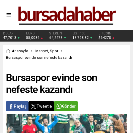
DOLAR
EURO
STERLİN
BIST 100
BITCOIN
47,7013
55,0086
64,2273
13.798,82
$64278
Anasayfa
Manşet
,
Spor
Bursaspor evinde son nefeste kazandı
Bursaspor evinde son
nefeste kazandı
Paylaş
Tweetle
Gönder