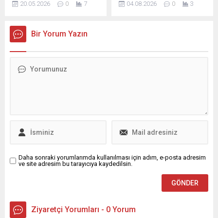
20.05.2026
0
7
04.08.2026
0
3
ile Freiburg arasındaki
değinerek enerji devlerinin
karşılaşma nedeniyle kentte
yüksek kârlarından şikâyet
trafik akışı yeniden
etti. ExxonMobil ile
Bir Yorum Yazın
düzenlendi. Maçın
Chevron’un ikinci çeyrekte
başlaması ve güvenlik
açıkladığı rekor kârlara
gerekçeleri doğrultusunda
dikkat çekip, tüketicinin
bazı yolların kapatılması
ödediği fiyatların
planlandı. Yetkililer,
düşürülmesi gerektiğini
belirlenen saatler arasında
savundu. Trump, Oval
sürücülerin alternatif
Ofis’te düzenlenen bir imza
güzergahları tercih
töreni sonrası gazetecilere
etmelerini ve trafik ilanlarına
verdiği yanıtta, arz sıkışıklığı
uymalarını istiyor. Özellikle
nedeniyle bu şirketlerin
maç öncesi ve...
olağanüstü kazanç...
Daha sonraki yorumlarımda kullanılması için adım, e-posta adresim
ve site adresim bu tarayıcıya kaydedilsin.
Ziyaretçi Yorumları - 0 Yorum