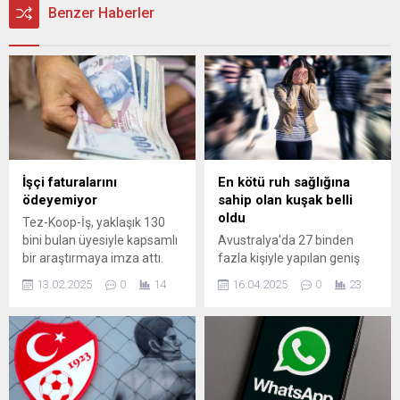
Benzer Haberler
İşçi faturalarını
En kötü ruh sağlığına
ödeyemiyor
sahip olan kuşak belli
oldu
Tez-Koop-İş, yaklaşık 130
bini bulan üyesiyle kapsamlı
Avustralya'da 27 binden
bir araştırmaya imza attı.
fazla kişiyle yapılan geniş
Araştırma sonucu ülkede
çaplı bir araştırma, hangi
13.02.2025
0
14
16.04.2025
0
23
günden güne zayıflayan
zaman aralığında doğan
mali durumu gözler önüne
bireylerin ruh sağlığı
serdi. İŞÇİLERİN YÜZDE
açısından daha kötü
67’SİNİN MALİ DURUMU
durumda olduğunu ortaya
KÖTÜLEŞTİ Araştırmaya
koydu. Bilim insanlarına göre
katılan sendika üyesi ...
bu fark aynı zamanda