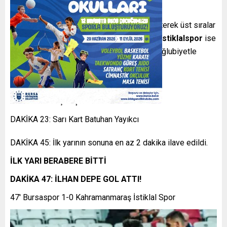
Bu sonuçla Bursaspor, ligde puanını yükselterek üst sıralar
için önemli bir adım attı.
Kahramanmaraş
İstiklalspor
ise
deplasmandan puansız ayrılarak haftayı mağlubiyetle
kapattı.
CANLI TAKİP
DAKİKA 0: Maç başladı
DAKİKA 23: Sarı Kart Batuhan Yayıkcı
DAKİKA 45: İlk yarının sonuna en az 2 dakika ilave edildi.
İLK YARI BERABERE BİTTİ
DAKİKA 47: İLHAN DEPE GOL ATTI!
47′ Bursaspor 1-0 Kahramanmaraş İstiklal Spor