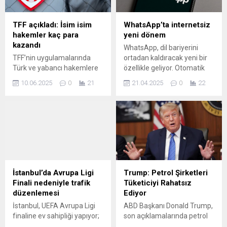
sadece geçici değil, kalıcı bir
eğilimin de göstergesi.
TFF açıkladı: İsim isim
WhatsApp’ta internetsiz
hakemler kaç para
yeni dönem
kazandı
WhatsApp, dil bariyerini
TFF’nin uygulamalarında
ortadan kaldıracak yeni bir
Türk ve yabancı hakemlere
özellikle geliyor. Otomatik
ödenen ücretler arasındaki
çeviri fonksiyonu,
10.06.2025
0
21
21.04.2025
0
22
dengesizlikler dikkat çekiyor.
kullanıcıların mesajları
VAR hakemi Türk ise 26 Bin
anında farklı dillere
250 TL ücret alırken,
çevirebilmesini sağlayacak.
Business Class yolculukla
Türkiye’ye getirilen ve tüm
masrafları TFF tarafından
karşılanan ...
İstanbul’da Avrupa Ligi
Trump: Petrol Şirketleri
Finali nedeniyle trafik
Tüketiciyi Rahatsız
düzenlemesi
Ediyor
İstanbul, UEFA Avrupa Ligi
ABD Başkanı Donald Trump,
finaline ev sahipliği yapıyor;
son açıklamalarında petrol
Beşiktaş Park’ta Aston Villa
fiyatlarındaki artışa