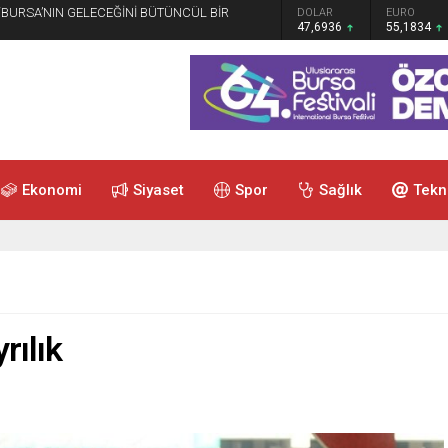
 “BURSA’NIN GELECEĞİNİ BÜTÜNCÜL BİR
GRAM ALTIN
DOLAR
EURO
6.659,26
47,6936
55,1834
Ekonomi
Siyaset
Spor
Sağlık
Tekn
rılık