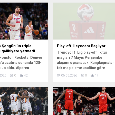
 Şengün’ün triple-
Play-off Heyecanı Başlıyor
ı galibiyete yetmedi
Trendyol 1. Lig play-off ilk tur
Houston Rockets, Denver
maçları 7 Mayıs Perşembe
’a uzatma sonunda 128-
akşamı oynanacak. Karşılaşmalar
lup oldu. Alperen
tek maç eleme usulüne göre
n 33 sayılık triple-double
yapılacak ve galip gelen takımlar
2025
0
42
06.05.2026
0
17
nsı galibiyet için yeterli
yarı finale yükselecek. Program,
.
ev sahibi statüsü ve saat
bilgileriyle birlikte şu şekilde ilan
edildi: Maç Programı 20.00 Arca
Çorum FK – Emre Gökdemir
İnşaat Ankara Keçiörengücü...