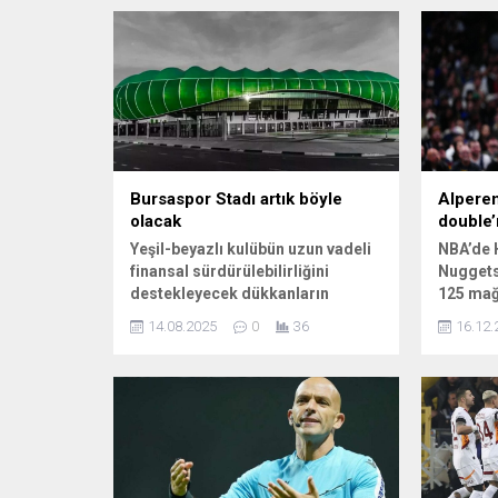
Bursaspor Stadı artık böyle
Alperen
olacak
double’
Yeşil-beyazlı kulübün uzun vadeli
NBA’de 
finansal sürdürülebilirliğini
Nuggets
destekleyecek dükkanların
125 mağ
inşasına başlandı. Projenin 5 ila 6
Şengün’ü
14.08.2025
0
36
16.12.
ay içinde tamamlanarak hizmete
performa
açılması planlanıyor. Daha önce
olmadı..
gerekli izinleri alınan ticari alan
projesi kapsamında ...