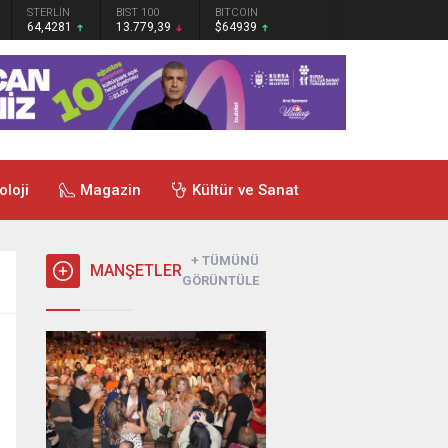
STERLİN
BIST 100
BITCOIN
64,4281
13.779,39
$64939
oloji
Magazin
Kültür ve Sanat
+ TÜMÜNÜ
MANŞETLER
GÖRÜNTÜLE