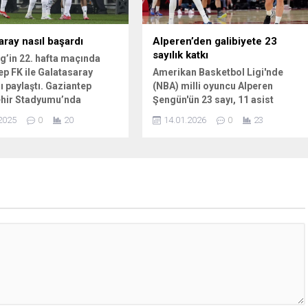
aray nasıl başardı
Alperen’den galibiyete 23
sayılık katkı
g’in 22. hafta maçında
p FK ile Galatasaray
Amerikan Basketbol Ligi'nde
ı paylaştı. Gaziantep
(NBA) milli oyuncu Alperen
hir Stadyumu’nda
Şengün'ün 23 sayı, 11 asist
 müsabakada sarı-
kaydettiği maçta Houston
2025
0
20
14.01.2026
0
23
ılar rakibini 1-0 mağlup
Rockets, sahasında Chicago
latasaray’a 3 puanı getiren
Bulls'u 119-113 mağlup etti.
çın 5. dakikasında Ahmed
..