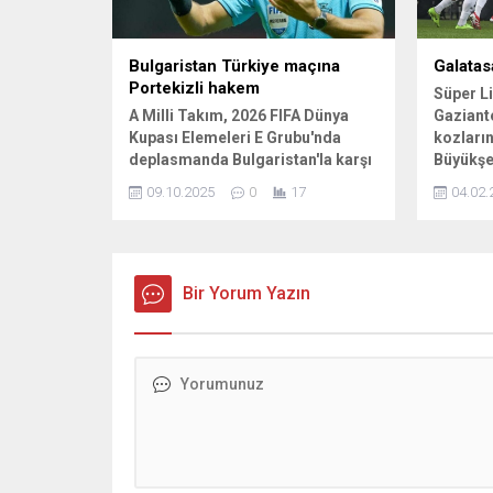
Bulgaristan Türkiye maçına
Galatas
Portekizli hakem
Süper Li
A Milli Takım, 2026 FIFA Dünya
Gaziante
Kupası Elemeleri E Grubu'nda
kozların
deplasmanda Bulgaristan'la karşı
Büyükşe
karşıya gelecek. Bulgaristan'ın
oynanan
09.10.2025
0
17
04.02.
başkenti Sofya'daki Vasil Levski
kırmızıl
Ulusal Stadyumu'nda 11 Ekim
etti. Ga
2025 Cumartesi günü oynanacak
golü ma
maç TSİ 21.45'te başlayacak. LUİS
Kutucu .
...
Bir Yorum Yazın