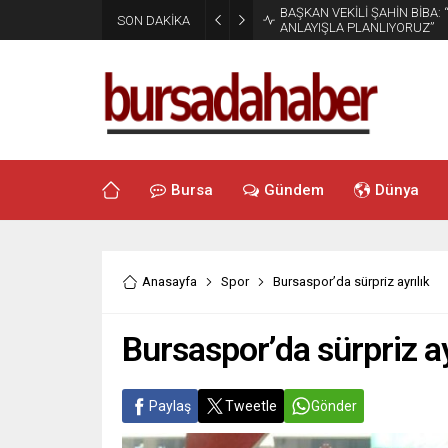
BAŞKAN VEKİLİ ŞAHİN BİBA:
SON DAKİKA
ANLAYIŞLA PLANLIYORUZ”
Bursa
Gündem
Dünya
Anasayfa
Spor
Bursaspor’da sürpriz ayrılık
Bursaspor’da sürpriz ay
Paylaş
Tweetle
Gönder