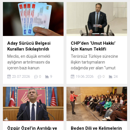
Aday Sürücü Belgesi
CHP’den ‘Umut Hakkı’
Kuralları Sıkılaştırıldı
İçin Kanun Teklifi
Meclis, en düşük emekli
Terörsüz Türkiye sürecine
aylığının artırılmasını da
ilişkin tartışmaların
içeren bazı kanun
odağında yer alan “umut
değişikliklerini kapsayan
hakkı” konusu, CHP
23.07.2026
0
9
19.06.2026
0
24
teklifin ilk yedi maddesini
cephesinden yeni bir kanun
kabul etti. Teklifin amacı,
teklifi önerisiyle gündeme
sürücü belgesi
taşındı. Kars Milletvekili İnan
uygulamalarında
Akgün Alp, Meclis Genel
düzenlemeler yaparak trafik
Kurulu’nda yaptığı
güvenliğini artırmak.
konuşmada, bu alanda
Değişiklikler arasında aday
düzenleme yapılmasının
sürücü uygulamasına ilişkin
gerekliliğini vurguladı. Alp,
yeni hükümler bulunuyor; ilk
AİHM içtihatlarının
Özgür Özel’in Ayrılığı ve
Beden Dili ve Kelimelerin