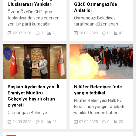
defa belgesi verilenler ile
ülkemizde bazı
Uluslararası Yankıları
Gücü Osmangazi’de
iptal sonrası yeniden hak
ağırlaştırılmış müebbet
Anlatıldı
Özgür Özel’in CHP grup
kazananlar, belgenin
hapisler açısından şartlı
toplantısında veda ederken
Osmangazi Belediyesi
verildiği tarihten...
tahliye imkânı
yeni bir parti kuracağını
tarafından düzenlenen
bulunmamasını Avrupa...
açıklaması, kısa sürede
“Duygusal Dayanıklılık
22.07.2026
0
7
26.03.2026
0
42
uluslararası medyanın odağı
Atölyesi”nde,
haline geldi. Financial Times,
Osmangazililere vücut ve
Reuters, Bloomberg,
beyinde salgılanan
Associated Press, AFP ve
kimyasalların duygu,
Die Welt gibi önde gelen
davranış ve düşünceler
kuruluşlar gelişmeyi
üzerindeki güçlü etkileri
kapsamlı şekilde aktardı.
anlatıldı. Atölyede, insan
Haberlere göre çeşitli
vücudunda salgılanan bu
ülkelerden gazeteler ve
kimyasalların duygu,
Başkan Aydın’dan yeni İl
Nilüfer Belediyesi’nde
haber ajansları bu gelişmeyi
düşünce ve davranışlar
Emniyet Müdürü
yangın tatbikatı
sayfalarına taşıdı;
üzerindeki belirleyici rolü
Gökçe’ye hayırlı olsun
Nilüfer Belediyesi Halk Evi
yorumlarda...
bilimsel veriler ışığında ele
ziyareti
Binası’nda yangın tatbikatı
alındı. Osmangazi’de
Osmangazi Belediye
yapıldı. Önceden haber
yaşayan vatandaşların farklı
Başkanı Erkan Aydın, Bursa
verilmeden gerçekleşen
alanlarda bilinçlenerek
24.09.2025
0
21
07.02.2025
0
20
İl Emniyet Müdürlüğü
tatbikatta binadakiler, 4
kendilerini geliştirmelerine
görevine başlayan Kadir
dakika içerisinde kontrollü
katkı sunan Osmangazi...