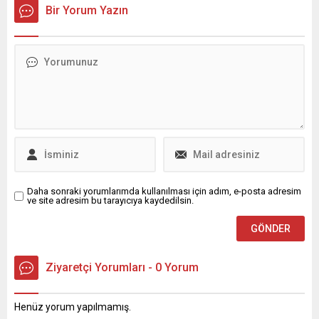
Gökçe’yi makamında ziyaret
şekilde dışarı çıkarak,
Bir Yorum Yazın
ederek, yeni görevinde
başarılı bir sınav verdi.
başarılar diledi. Resmi
Dışarıda ise sağlıklı
Gazete’de yayımlanan
müdahalenin nasıl olması
kararname ile Bursa’ya
gerektiği uygulamalı olarak
atanan İl Emniyet Müdürü
gösterildi. Nilüfer Belediyesi,
Kadir Gökçe’yi makamında
hem çalışanları hem de
ziyaret eden Osmangazi
vatandaşları, olası afetlere
Belediye Başkanı Erkan
karşı bilinçlendirmek ve
Aydın, “Sayın Kadir Gökçe’ye
farkındalık oluşturmak
yeni görevinde başarılar
amacıyla...
diliyorum. Kurumlar arası iş...
Daha sonraki yorumlarımda kullanılması için adım, e-posta adresim
ve site adresim bu tarayıcıya kaydedilsin.
Ziyaretçi Yorumları - 0 Yorum
Henüz yorum yapılmamış.