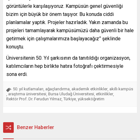
görüntülerle karşılaşıyoruz. Kampüsün genel güvenliği
bizim için büyük bir önem taşıyor. Bu konuda ciddi
planlamalar yaptık. Projeler hazırladık. Yakın zamanda bu
projeleri tamamlayarak kampüsümüzü daha güvenli bir hale
getirmek için çalışmalarımıza başlayacağız” şeklinde
konuştu.
Üniversitenin 50. Yıl şarkısının da tanıtıldığı organizasyon,
katılımcıların hep birlikte hatıra fotoğrafı çektirmesiyle
sona erdi.
50. yıl kutlamaları
ağaçlandırma
akademik etkinlikler
akıllı kampüs
,
,
,
araştırma üniversitesi
Bursa Uludağ Üniversitesi
etkinlikler
,
,
,
,
Rektör Prof. Dr. Ferudun Yılmaz
Türkiye
yükseköğretim
,
,
Benzer Haberler