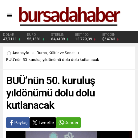
DOLAR
EURO
STERLİN
BIST 100
BITCOIN
47,7111
55,1881
64,4139
13.779,39
$64763
Anasayfa
Bursa
,
Kültür ve Sanat
BUÜ’nün 50. kuruluş yıldönümü dolu dolu kutlanacak
BUÜ’nün 50. kuruluş
yıldönümü dolu dolu
kutlanacak
Paylaş
Tweetle
Gönder