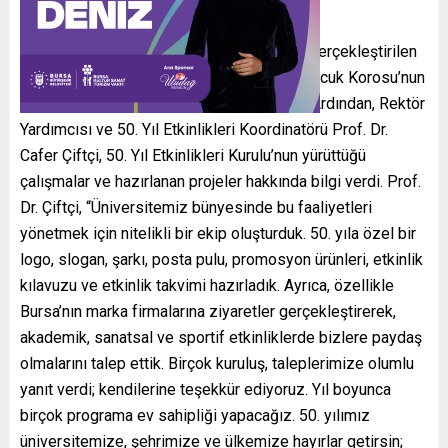
Edecek
Prof. Dr. Mete Cengiz Kültür Merkezi’nde gerçekleştirilen
tanıtım toplantısı, Devlet Konservatuvarı Çocuk Korosu’nun
İstiklal Marşı’nı seslendirmesiyle başladı. Ardından, Rektör
Yardımcısı ve 50. Yıl Etkinlikleri Koordinatörü Prof. Dr.
Cafer Çiftçi, 50. Yıl Etkinlikleri Kurulu’nun yürüttüğü
çalışmalar ve hazırlanan projeler hakkında bilgi verdi. Prof.
Dr. Çiftçi, “Üniversitemiz bünyesinde bu faaliyetleri
yönetmek için nitelikli bir ekip oluşturduk. 50. yıla özel bir
logo, slogan, şarkı, posta pulu, promosyon ürünleri, etkinlik
kılavuzu ve etkinlik takvimi hazırladık. Ayrıca, özellikle
Bursa’nın marka firmalarına ziyaretler gerçekleştirerek,
akademik, sanatsal ve sportif etkinliklerde bizlere paydaş
olmalarını talep ettik. Birçok kuruluş, taleplerimize olumlu
yanıt verdi; kendilerine teşekkür ediyoruz. Yıl boyunca
birçok programa ev sahipliği yapacağız. 50. yılımız
üniversitemize, şehrimize ve ülkemize hayırlar getirsin;