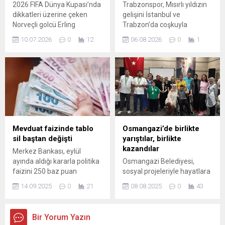
2026 FIFA Dünya Kupası’nda
Trabzonspor, Mısırlı yıldızın
saldırı ya da kasıtlı zarar
Başkanı Şadi Özdemir,
dikkatleri üzerine çeken
gelişini İstanbul ve
verme durumu kesinlikle
Nilüfer Belediye...
Norveçli golcü Erling
Trabzon’da coşkuyla
bulunmamaktadır. Gemlik...
Haaland’ın başarısının
karşıladı; taraftarların
10.07.2026
0
12
06.08.2026
0
1
arkasında disiplinli bir yaşam
desteğiyle kentlerde adeta
tarzı ve özel alışkanlıklar
bir heyecan fırtınası esti.
bulunuyor. Turnuva
Beşiktaş cephesinde ise
süresince attığı gol periyodu
Başkan Serdal Adalı,
kadar, günlük rutini de
Mohamed Salah
haberlere konu oldu.
transferiyle ilgili olarak bazı
Haaland’ın günlük programı,
konuların önce kulübün
yemek düzeni, uyku
yapısına, sonra da şahsının
alışkanlıkları ve antrenman
yaklaşımına uymadığını
Mevduat faizinde tablo
Osmangazi’de birlikte
ritüellerini içeriyor; bu
belirtti: “Bu kadar basit.”
sil baştan değişti
yarıştılar, birlikte
unsurlar bir araya gelerek
Fenerbahçe’nin Avrupa
kazandılar
Merkez Bankası, eylül
onun...
Sınavı Fenerbahçe,
ayında aldığı kararla politika
Osmangazi Belediyesi,
Şampiyonlar Ligi 3. ön...
faizini 250 baz puan
sosyal projeleriyle hayatlara
indirerek yüzde 40,50
dokunmaya devam ediyor.
14.09.2025
0
21
08.08.2025
0
43
seviyesine çekti. Peki, bu
BAREM’de düzenlenen
karar mevduat faizlerine
yarışma, farklı bakım
nasıl yansıdı? 550 bin TL’sini
merkezlerinden bireyleri bir
Bir Yorum Yazın
vadeli mevduatta
araya getirerek hem