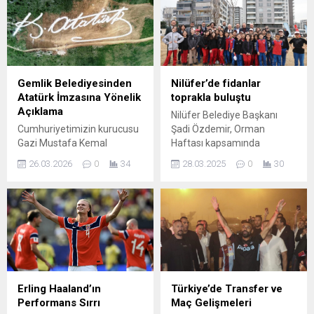
Gemlik Belediyesinden
Nilüfer’de fidanlar
Atatürk İmzasına Yönelik
toprakla buluştu
Açıklama
Nilüfer Belediye Başkanı
Cumhuriyetimizin kurucusu
Şadi Özdemir, Orman
Gazi Mustafa Kemal
Haftası kapsamında
Atatürk’e ve değerlerimize
çocuklarla birlikte Kızılcıklı
26.03.2026
0
34
28.03.2025
0
30
olan saygımız
Mahallesi’nde fidan dikti. 9
tartışmasızdır. Bu değerlere
okuldan 253 öğrenciyle
zarar verilmesine izin
düzenlenen etkinlikte, 4 bin
verilmesi mümkün değildir.
400 metrekarelik alan
Bugün bazı mecralarda yer
ağaçlandırıldı. Nilüfer
alan, ilçemizdeki Mustafa
Belediyesi, Kızılcıklı
Kemal Atatürk imzasının
Mahallesi Yörekent Sokak’ta
tahrip edildiğine dair
4 bin 400 metrekarelik alanı
açıklamalar gerçeği
ağaçlandırdı. Orman Haftası
Erling Haaland’ın
Türkiye’de Transfer ve
yansıtmamaktadır. Söz
kapsamında düzenlenen
Performans Sırrı
Maç Gelişmeleri
konusu alanda herhangi bir
etkinliğe Nilüfer Belediye