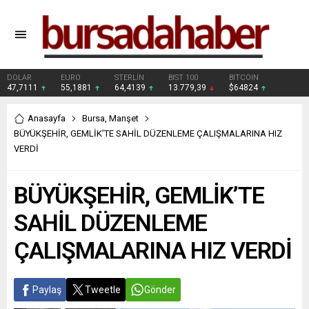
DOLAR
EURO
STERLİN
BIST 100
BITCOIN
47,7111
55,1881
64,4139
13.779,39
$64824
Anasayfa
Bursa
,
Manşet
BÜYÜKŞEHİR, GEMLİK’TE SAHİL DÜZENLEME ÇALIŞMALARINA HIZ
VERDİ
BÜYÜKŞEHİR, GEMLİK’TE
SAHİL DÜZENLEME
ÇALIŞMALARINA HIZ VERDİ
Paylaş
Tweetle
Gönder