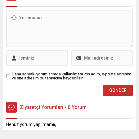
değerlendirmek isteyenler
eğlenceli hem de anlamlı bir
için bankaların güncel 32
buluşmaya sahne oldu.
günlük faiz oranları ve
Osmangazi Belediyesi’nin
getirileri belli oldu.
yaşlı, engelli, Alzheimer
hastaları ve yakınlarının
hayatlarına dokunan sosyal
projesi Bakım ve
Rehabilitasyon Merkezi
(BAREM), renkli ve anlamlı
bir etkinliğe ev...
Daha sonraki yorumlarımda kullanılması için adım, e-posta adresim
ve site adresim bu tarayıcıya kaydedilsin.
Ziyaretçi Yorumları - 0 Yorum
Henüz yorum yapılmamış.