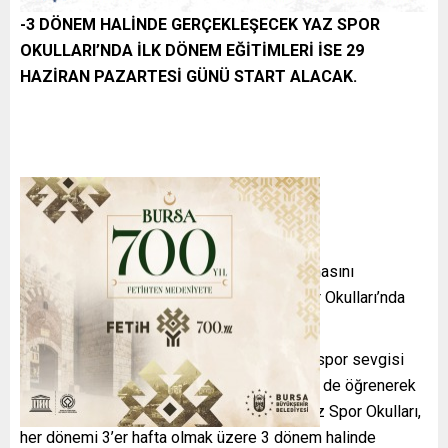
-3 DÖNEM HALİNDE GERÇEKLEŞECEK YAZ SPOR
OKULLARI’NDA İLK DÖNEM EĞİTİMLERİ İSE 29
HAZİRAN PAZARTESİ GÜNÜ START ALACAK.
Bursa’da 7’den 70’e herkesin sporla buluşmasını
amaçlayan Büyükşehir Belediyesi, Yaz Spor Okulları’nda
çocukları ağırlamaya hazırlanıyor.
Bursa Büyükşehir Belediyesi’nin çocuklara spor sevgisi
aşılamak, yaz tatillerini hem eğlenerek hem de öğrenerek
geçirmelerini sağlamak için düzenlediği Yaz Spor Okulları,
her dönemi 3’er hafta olmak üzere 3 dönem halinde