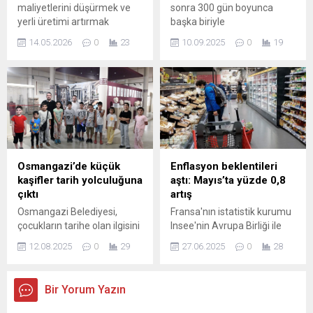
maliyetlerini düşürmek ve
sonra 300 gün boyunca
ile Ruhsat ve Denetim...
Bahçeler Şube Müdürlüğü
yerli üretimi artırmak
başka biriyle
ekipleri, Yıldırım ilçesindeki
amacıyla 155 üreticiye
evlenememesine ilişkin
Gökdere Millet Bahçesinde...
14.05.2026
0
23
10.09.2025
0
19
Sorgum-Sudan Otu Tohumu
yasağı görüşen Anayasa
dağıtıldı. Nilüfer Belediyesi,
Mahkemesi, soybağının
Bursa Büyükşehir
tespiti nedeniyle yasağa
Belediyesi, Bursa İli
yapılan itirazı reddetti.
Hayvancılığı Geliştirme Birliği
(HAGEL) ve Nilüfer Tarımsal
Kalkınma Kooperatifi
(NİLKOOP) iş birliğinde tarım
ve hayvancılığı
Osmangazi’de küçük
Enflasyon beklentileri
canlandırmak hedefiyle
kaşifler tarih yolculuğuna
aştı: Mayıs’ta yüzde 0,8
“Sorgum-Sudan Otu
çıktı
artış
Tohumu Dağıtım Töreni”
Osmangazi Belediyesi,
Fransa'nın istatistik kurumu
düzenlendi. Hasanağa Gıda
çocukların tarihe olan ilgisini
Insee'nin Avrupa Birliği ile
Merkezi’nde gerçekleştirilen
artırmak ve bilinçli nesiller
uyumlu verilerine göre,
programa;...
12.08.2025
0
29
27.06.2025
0
28
yetiştirmek amacıyla
tüketici fiyatları Mayıs
başlattığı “Minik Arkeologlar
ayında %0,6 iken geçen yılın
İş Başında” projesi ile
aynı ayına göre %0,8 arttı.
Bir Yorum Yazın
minikleri müze yolculuğuna
The Wall Street Journal'ın
çıkarıyor. Geçmişin izini
anketine katılan