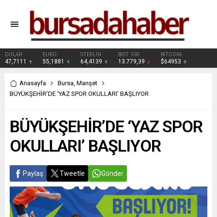
DOLAR
EURO
STERLİN
BIST 100
BITCOIN
47,7111
55,1881
64,4139
13.779,39
$64953
Anasayfa
Bursa
,
Manşet
BÜYÜKŞEHİR’DE ‘YAZ SPOR OKULLARI’ BAŞLIYOR
BÜYÜKŞEHİR’DE ‘YAZ SPOR
OKULLARI’ BAŞLIYOR
Paylaş
Tweetle
Gönder