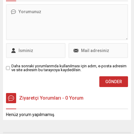
süren minik arkeologlar,
ekonomistler %0,7'lik bir
müze gezileriyle hem
düşüş bekliyordu ...
öğreniyor hem eğleniyor.
Osmangazi Belediyesi’nin
düzenlediği “Minik
Arkeologlar İş Başında”
projesi kapsamında 7-11
yaş aralığındaki öğrenciler,
her hafta farklı...
Daha sonraki yorumlarımda kullanılması için adım, e-posta adresim
ve site adresim bu tarayıcıya kaydedilsin.
Ziyaretçi Yorumları - 0 Yorum
Henüz yorum yapılmamış.