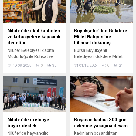
Nilüfer’de okul kantinleri
Büyükşehir’den Gökdere
ve kırtasiyelere kapsamlı
Millet Bahçesi’ne
denetim
bilimsel dokunuş
Nilüfer Belediyesi Zabıta
Bursa Büyükşehir
Müdürlüğü ile Ruhsat ve
Belediyesi, Gökdere Millet
Denetim Müdürlüğü ekipleri,
Bahçesi’ndeki göletin
19.09.2025
0
30
01.12.2024
0
21
okul kantinleri ve
biyolojik fonksiyonlarını
kırtasiyelerde hijyen, fiyat ve
tekrar geri kazanması için
ruhsat kontrolleri yaptı. ​
çalışma başlattı. Bursa’nın
Nilüfer Belediyesi, yeni
yeşil kimliğini tekrar geri
eğitim-öğretim yılının
kazanması için projeler
başlamasıyla birlikte ilçedeki
geliştiren Büyükşehir
okul kantinleri ve
Belediyesi, mevcut
kırtasiyelerde denetimlerini
alanlarda iyileştirme
sıklaştırdı. Güvenli ve adil bir
çalışmalarını da sürdürüyor.
Nilüfer’de üreticiye
Boşanan kadına 300 gün
alışveriş ortamı sağlamayı
Büyükşehir Belediyesi Park
büyük destek
evlenme yasağına devam
hedefleyen Nilüfer
ve Bahçeler Dairesi
Nilüfer’de hayvancılık
Kadınların boşandıktan
Belediyesi Zabıta Müdürlüğü
Başkanlığı Parklar ve