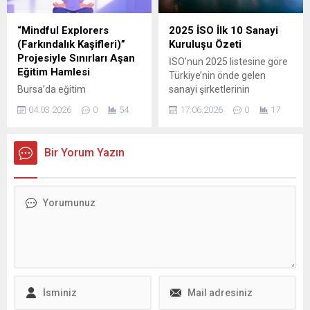
koordinesinde ve Türkiye
konuşmada “Osmangazi ve
Satranç Federasyonu.
Bursa’mıza 7/24 hizmet
“Mindful Explorers
2025 İSO İlk 10 Sanayi
İşbirliğiyle yapılan
çabası içindeyiz” dedi.
(Farkındalık Kaşifleri)”
Kuruluşu Özeti
Organizasyon, farklı yaş
Osmangazi İlçesi’ne daha
Projesiyle Sınırları Aşan
İSO’nun 2025 listesine göre
gruplarını bir araya...
nitelikli hizmet sunabilmek
Eğitim Hamlesi
Türkiye’nin önde gelen
amacıyla mahalle
Bursa’da eğitim
sanayi şirketlerinin
ziyaretlerini aralıksız
faaliyetlerini sürdüren Faik
üretimden satış
sürdüren Osmangazi
04.03.2026
0
54
17.06.2026
0
17
Yılmazipek İlkokulu 2-B sınıfı
rakamlarında geçen yıla
Belediye...
öğrencileri, 2025–2026
kıyasla belirgin bir yükseliş
Eğitim-Öğretim döneminde
görüldü. Sektördeki liderler,
Bir Yorum Yazın
yürüttükleri uluslararası
büyüme ve AR-GE
eTwinning projesiyle dikkat
yatırımlarındaki artışla
çeken bir başarıya imza attı.
birlikte ekonomideki
“Mindful Explorers
performanslarını
(Farkındalık Kaşifleri)” adıyla
güçlendirdiler. Araştırma
hayata geçirilen proje
sonuçları, bazı firmaların
kapsamında öğrenciler, 6
sıralamada yukarı çıkışını ve
farklı ülkeden yüzlerce
halka açık şirket sayısındaki
akranlarıyla eş zamanlı
rekor düzeyi de gözler
çalışmalar gerçekleştirerek
önüne seriyor. Toplam
hem akademik hem de
üretimden...