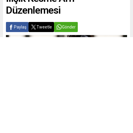
Düzenlemesi
Paylaş
Tweetle
Gönder
Yayınlama: 02.07.2026
A
A
+
-
0