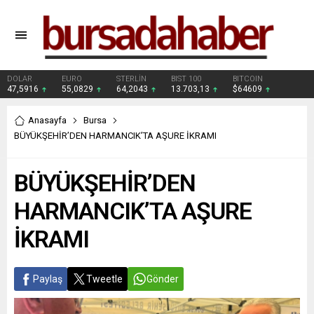
DOLAR
EURO
STERLİN
BIST 100
BITCOIN
47,5916
55,0829
64,2043
13.703,13
$64609
Anasayfa
Bursa
BÜYÜKŞEHİR’DEN HARMANCIK’TA AŞURE İKRAMI
BÜYÜKŞEHİR’DEN
HARMANCIK’TA AŞURE
İKRAMI
Paylaş
Tweetle
Gönder