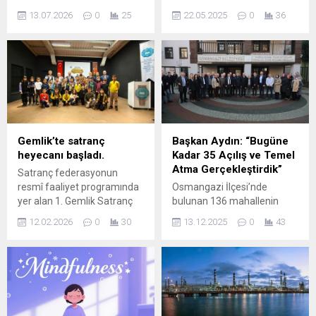
Büyükorhan programı
geleneğini gelecek
13.07.2026
0
25
22.05.2025
0
36
sırasında daha önce akülü
kuşaklara aktarmak
sandalye talebinde bulunan
amacıyla Bursa Bıçak
ihtiyaç sahibi vatandaşı
Müzesi’ni, Balibey Han’da
evinde ziyaret ederek
düzenlenen törenle hizmete
isteğini yerine getirdi.
açtı. Büyükşehir Belediyesi,
Büyükorhan Belediye
bıçakçılık geleneğini
Başkanı Kamil Turhan’ın
uluslararası alana taşıyacak
Ericek Mahallesi ziyaretinde
olan ‘Uluslararası Bursa
vatandaştan gelen akülü
Bıçak Festivali’ne de 23-24-
Gemlik’te satranç
Başkan Aydın: “Bugüne
sandalye talebi üzerine
25 Mayıs tarihleri arasında
heyecanı başladı.
Kadar 35 Açılış ve Temel
ihtiyaç sahibi aile ile Başkan
ev sahipliği yapacak.
Atma Gerçekleştirdik”
Satranç federasyonun
Vekili Şahin Biba arasında
“Müzeler Kenti Bursa”
resmî faaliyet programında
Osmangazi İlçesi’nde
telefon görüşmesi...
hedefi doğrultusunda
yer alan 1. Gemlik Satranç
bulunan 136 mahallenin
çalışmalarını...
Turnuvası, 151 sporcunun
sorularını birinci ağızdan
12.02.2026
0
30
13.12.2025
0
43
katılımıyla başladı. Üç gün
dinlemek için mahalle
sürecek turnuva boyunca
sakinleriyle buluşmalar
ilkokul, ortaokul ve lise
düzenleyen Osmangazi
öğrencileri strateji, dikkat ve
Belediye Başkanı Erkan
centilmenlik için mücadele
Aydın’ın yeni durağı Namık
edecek. Gemlik İlçe Milli
Kemal Mahallesi oldu.
Eğitim Müdürlüğü
Başkan Aydın, yaptığı