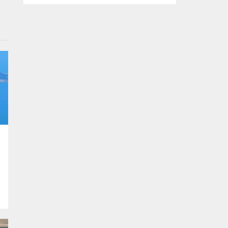
kapsamda Bursa Ovası’nda tarım arazisine
inşa edilen kaçak bir yapı daha yıkıldı. Yıkım
çalışması sırasında binanın bodrum
katında yavrularıyla birlikte bir kediyi fark
eden ekipler, anne kedi ve yavrularını
güvenli bir şekilde bulundukları alandan
kurtardı. Kaçak yapılaşmayla...