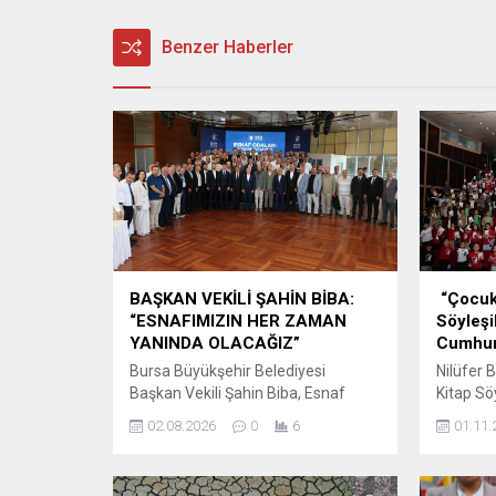
Benzer Haberler
BAŞKAN VEKİLİ ŞAHİN BİBA:
“Çocukl
“ESNAFIMIZIN HER ZAMAN
Söyleşi
YANINDA OLACAĞIZ”
Cumhuri
Bursa Büyükşehir Belediyesi
Nilüfer 
Başkan Vekili Şahin Biba, Esnaf
Kitap Söy
Odaları İstişare Toplantısı’nda oda
konuşan
02.08.2026
0
6
01.11.
başkanları ve esnaf temsilcileriyle
Sezer, “
bir araya gelerek sorun, talep ve
kitabı üz
önerileri dinledi. Merinos Atatürk
öğrencil