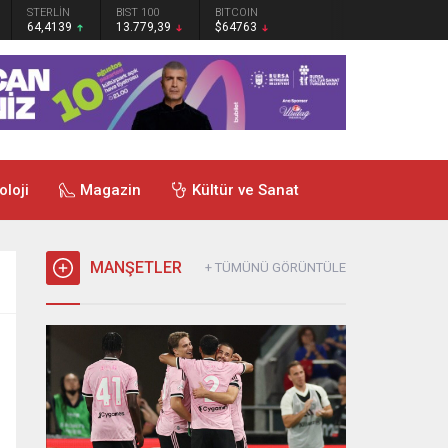
STERLİN
BIST 100
BITCOIN
64,4139
13.779,39
$64763
oloji
Magazin
Kültür ve Sanat
MANŞETLER
+ TÜMÜNÜ GÖRÜNTÜLE