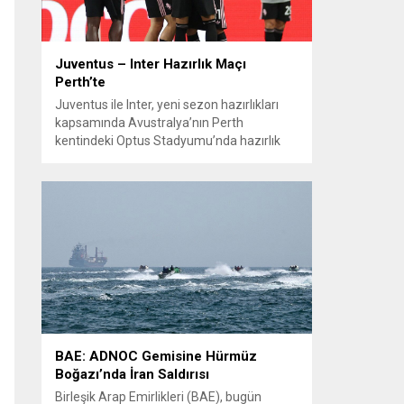
Juventus – Inter Hazırlık Maçı
Perth’te
Juventus ile Inter, yeni sezon hazırlıkları
kapsamında Avustralya’nın Perth
kentindeki Optus Stadyumu’nda hazırlık
maçında karşılaştı. Her iki teknik direktör de
transferlerin takıma uyumunu ve
oyuncuların fiziksel durumunu
değerlendirmek için bu mücadeleyi kritik
bir prova olarak kullandı. Karşılaşmada iki
Türk futbolcu sahada yer aldı: Juventus’ta
Kenan Yıldız ilk 11’de görev alırken,...
BAE: ADNOC Gemisine Hürmüz
Boğazı’nda İran Saldırısı
Birleşik Arap Emirlikleri (BAE), bugün