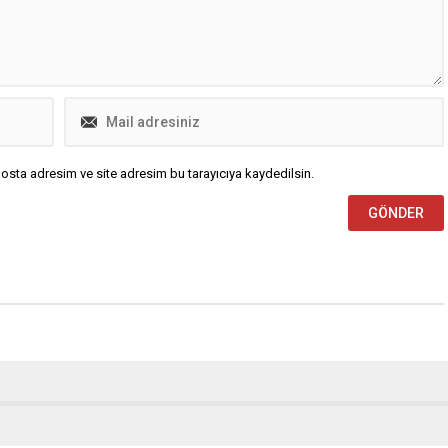
sahadan 3-1’lik galibiyetle ayrılarak
puanını 17’ye...
osta adresim ve site adresim bu tarayıcıya kaydedilsin.