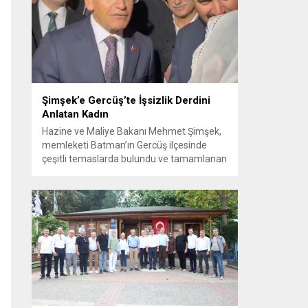
Görüşme sırasında İyi Parti ile MHP
milletvekilleri arasında söz düellosu
başladı; taraflar birbirlerini sert ifadelerle
eleştirdi. Tartışma...
Şimşek’e Gercüş’te İşsizlik Derdini
Anlatan Kadın
Hazine ve Maliye Bakanı Mehmet Şimşek,
memleketi Batman’ın Gercüş ilçesinde
çeşitli temaslarda bulundu ve tamamlanan
projelerin açılış törenlerine katıldı. Ziyareti
sırasında, bölge sakinleriyle sohbet ettiği
esnada bir yaşlı kadının çocuklarının
işsizliğine dair yakınmasını dinledi. Kadının
dertlerini Kürtçe olarak doğrudan Bakan
Şimşek’e aktarması, orada bulunanların
ilgisini çekti. Şimşek ise samimi bir...