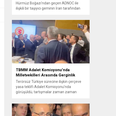
Hürmüz Boğazı’ndan geçen ADNOC ile
ilişkili bir taşıyıcı geminin İran tarafından
füze saldırısına uğradığını duyurdu.
Yetkililer olayın kontrol altına alındığını
bildirirken saldırıyı kınadı ve Tahran’ı
korsanlıkla suçladı. WAM ajansının
aktardığı ilk açıklamada, ADNOC’a ait bir
geminin sabah saatlerinde hedef alındığı
belirtildi; ilerleyen dakikalarda ise BAE...
TBMM Adalet Komisyonu’nda
Milletvekilleri Arasında Gerginlik
Terörsüz Türkiye sürecine ilişkin çerçeve
yasa teklifi Adalet Komisyonu’nda
görüşüldü; tartışmalar zaman zaman
yükseldi ve oturum kısa süreliğine kesintiye
uğradı. Komisyon çalışmalarında kimi
milletvekilleri arasında sözlü gerilim
yaşandı, daha sonra fiziksel arbede çıktı.