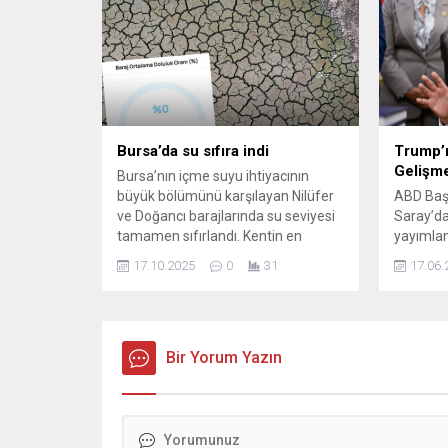
Kültür Kongre Merkezi’nde
değerleri
gerçekleşen programa Bursa
Kütüpha
Büyükşehir Belediyesi Başkan Vekili
kitap o
Şahin Biba’nın yanı sıra AK Parti
amacıyla
Bursa İl Başkanı Davut Gürkan, AK
Kitap Sö
Parti Bursa...
yazar Çi
Cumhuriy
kapsamın
Bursa’da su sıfıra indi
Trump’ı
Gelişme
Bursa’nın içme suyu ihtiyacının
büyük bölümünü karşılayan Nilüfer
ABD Baş
ve Doğancı barajlarında su seviyesi
Saray’da
tamamen sıfırlandı. Kentin en
yayımla
önemli su kaynakları olan iki barajda
yönelik y
17.10.2025
0
31
17.06.
su kalmazken, BUSKİ'nin sitesinde
Haftalar
paylaşılan bilgilerde baraj doluluk
geriliml
oranı %0 olarak belirtildi.
Tahran ü
bir dizi
Bir Yorum Yazın
imzalaya
kararlar
Bakanlığı
yeni yapt
ve Ortado