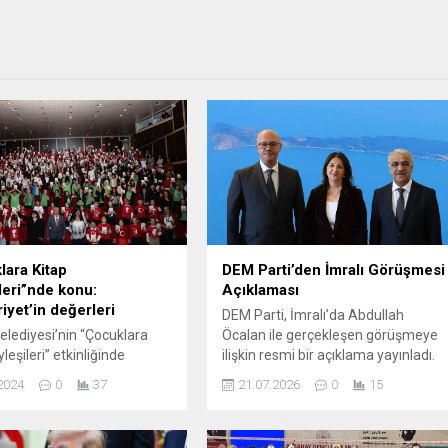
ara Kitap
DEM Parti’den İmralı Görüşmesi
leri”nde konu:
Açıklaması
yet’in değerleri
DEM Parti, İmralı’da Abdullah
Belediyesi’nin “Çocuklara
Öcalan ile gerçekleşen görüşmeye
leşileri” etkinliğinde
ilişkin resmi bir açıklama yayınladı.
 eğitmen ve yazar Çiğdem
Yapılan açıklamada, görüşme
2024
0
37
21.07.2026
0
15
Yüz Yaşında Bir Çınar” adlı
sürecinin somut sonuçlar üretme
erinden ilkokul
kararlılığıyla yürütüldüğü vurgulandı.
erine Cumhuriyet’in
Parti temsilcileri, sürecin hedef