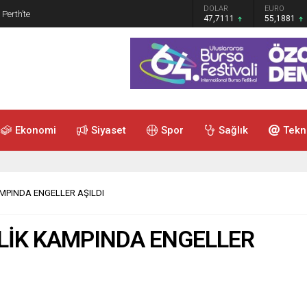
GRAM ALTIN
DOLAR
EURO
 Perth’te
6.660,55
47,7111
55,1881
Ekonomi
Siyaset
Spor
Sağlık
Tekn
MPINDA ENGELLER AŞILDI
LİK KAMPINDA ENGELLER