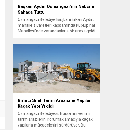
Başkan Aydın Osmangazi’nin Nabzını
Sahada Tuttu
Osmangazi Belediye Başkanı Erkan Aydın,
mahalle ziyaretleri kapsamında Küplüpınar
Mahallesi’nde vatandaşlarla bir araya geldi.
Vatandaşların görüş, talep ve önerilerini
yerinde dinleyen Başkan Aydın, esnafı da
gezerek hayırlı işler temennisinde bulundu.
Göreve geldiği günden bu yana
vatandaşlarla güçlü ve doğrudan iletişim
kurmaya öncelik veren Osmangazi
Belediye Başkanı Erkan Aydın, sosyal
belediyecilik...
Birinci Sınıf Tarım Arazisine Yapılan
Kaçak Yapı Yıkıldı
Osmangazi Belediyesi, Bursa’nın verimli
tarım arazilerini korumak amacıyla kaçak
yapılarla mücadelesini sürdürüyor. Bu