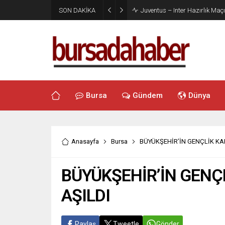
SON DAKİKA
Juventus – Inter Hazırlık Maçı
Bursa
Gündem
Dünya
Anasayfa
Bursa
BÜYÜKŞEHİR’İN GENÇLİK KA
BÜYÜKŞEHİR’İN GENÇ
AŞILDI
Paylaş
Tweetle
Gönder