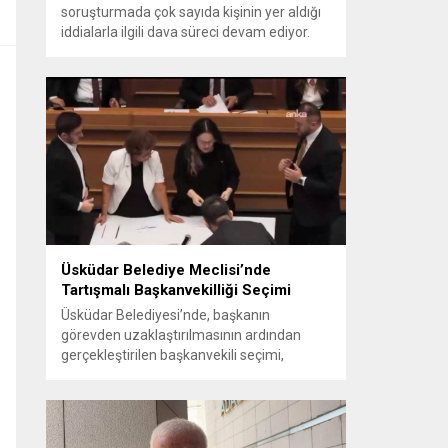
soruşturmada çok sayıda kişinin yer aldığı
iddialarla ilgili dava süreci devam ediyor.
Mahkeme, savcının görüşünü aldıktan
sonra sanıkların tutukluluk hallerini ayrı ayrı
değerlendirdi. İnceleme sonucunda,
aralarında Ekrem İmamoğlu’nun da
bulunduğu 53 tutuklu hakkında tutukluluk
hallerinin sürdürülmesine karar verildi.
İddialar ve değerlendirilen talepler
Soruşturma kapsamında sanıklara
yöneltilen...
Üsküdar Belediye Meclisi’nde
Tartışmalı Başkanvekilliği Seçimi
Üsküdar Belediyesi’nde, başkanın
görevden uzaklaştırılmasının ardından
gerçekleştirilen başkanvekili seçimi,
tartışmalı ve hukuki itirazlara konu olacak
uygulamalarla gündeme geldi. Yapılan
oylamada usul ve gizlilikle ilgili ciddi iddialar
ortaya atıldı; bazı oyların geçersiz