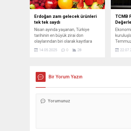
Aydın’a CHP Osmangazi...
Erdoğan zam gelecek ürünleri
TCMB Fa
tek tek saydı
Değerl
Nisan ayında yaşanan, Türkiye
Ekonomis
tarihinin en büyük zirai don
kuruluşl
olaylarından biri olarak kayıtlara
Temmuz’d
geçen felaketin ardından birçok
toplantıs
14.05.2025
0
28
22.07.
tarım ürününde zarar oranı yüzde
faizini 
100’e kadar ulaştı. Bu büyük zararın
tahmin e
ardından, birçok ürünün fiyatında iki
para poli
katına varan ...
devam ed
Bir Yorum Yazın
S&P Glob
Andrew 
toplantıs
değişikli
küresel e