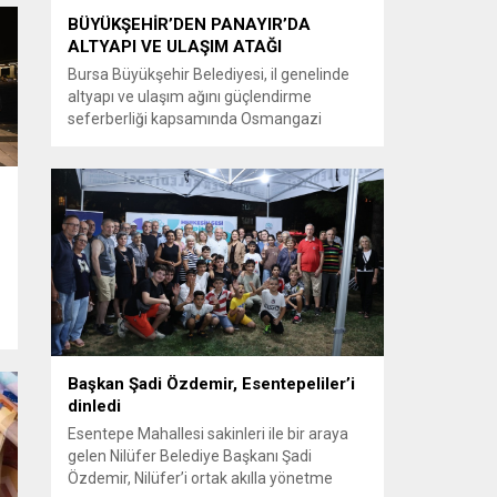
BÜYÜKŞEHİR’DEN PANAYIR’DA
ALTYAPI VE ULAŞIM ATAĞI
Bursa Büyükşehir Belediyesi, il genelinde
altyapı ve ulaşım ağını güçlendirme
seferberliği kapsamında Osmangazi
ilçesine bağlı Panayır Mahallesi 3’üncü
Pınar Caddesi’nde çalışmalara hız verdi.
Büyükşehir Belediyesi, BUSKİ Genel
Müdürlüğü ve Ulaşım Dairesi Başkanlığı
koordinasyonuyla Osmangazi ilçesine bağlı
,
Panayır Mahallesi 3’üncü Pınar
Caddesi’nde altyapı ve üstyapıyı yenileme
çalışmalarında sona yaklaştı. Bölgenin en...
Başkan Şadi Özdemir, Esentepeliler’i
dinledi
Esentepe Mahallesi sakinleri ile bir araya
gelen Nilüfer Belediye Başkanı Şadi
Özdemir, Nilüfer’i ortak akılla yönetme