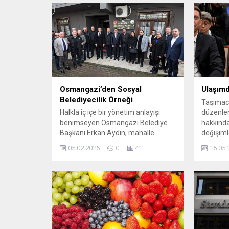
Osmangazi’den Sosyal
Ulaşım
Belediyecilik Örneği
Taşımacı
Halkla iç içe bir yönetim anlayışı
düzenlem
benimseyen Osmangazi Belediye
hakkında 
Başkanı Erkan Aydın, mahalle
değişiml
buluşmaları zincirine bir yenisini
sağlayın
05.02.2026
0
41
15.05.
daha ekledi. Başkan Aydın, bu
kapsamda Gülbahçe Mahallesi’nde
düzenlenen kahvaltı programında
mahalle sakinleriyle bir araya
gelerek vatandaşların talep ve
beklentilerini yerinde dinledi. Yoğun
katılımın olduğu programda
Osmangazi Belediye Başkanı Erkan