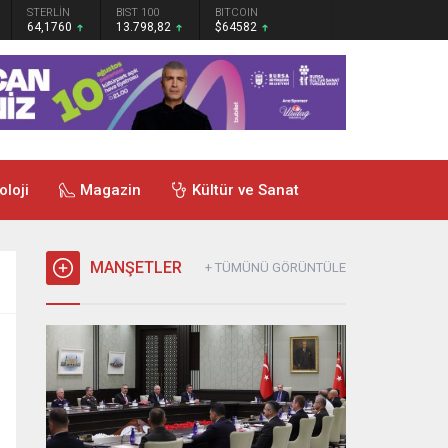
STERLİN
BIST 100
BITCOIN
64,1760
13.798,82
$64582
oloji
Magazin
Kültür ve Sanat
MANŞETLER
+ TÜMÜNÜ GÖRÜNTÜLE