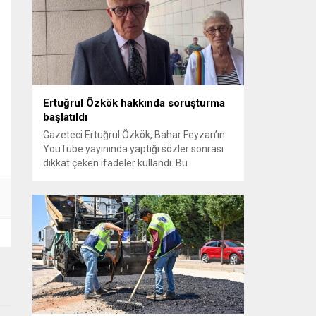
sayılması ve meclis içindeki yönlendirmeler
kamuoyunda tepkilere yol açtı. Seçim
sürecinde yaşanan gelişmeler, parti
grupları arasındaki gerilimi artırdı. CHP’nin...
Ertuğrul Özkök hakkında soruşturma
başlatıldı
Gazeteci Ertuğrul Özkök, Bahar Feyzan’ın
YouTube yayınında yaptığı sözler sonrası
dikkat çeken ifadeler kullandı. Bu
açıklamalar üzerine İstanbul Cumhuriyet
Başsavcılığı tarafından Özkök hakkında
‘Cumhurbaşkanına hakaret’ suçundan
re’sen soruşturma başlatıldı. Özkök,
hakkındaki soruşturma kapsamında
Çağlayan’daki İstanbul Adalet Sarayı’na
giderek savcılığa ifade verdi. İfadesinin
ardından adliyeden ayrıldığı bildirildi.
Programdaki sözleri ve savunması...