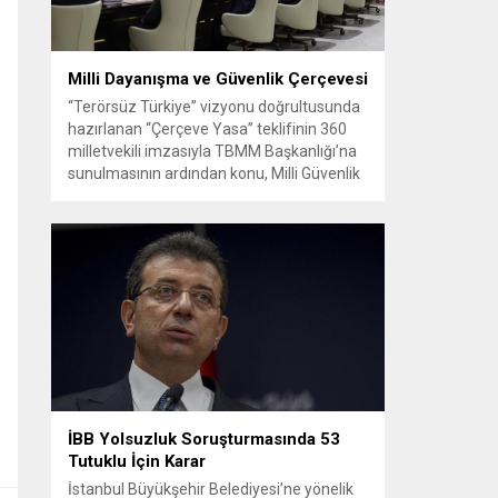
Milli Dayanışma ve Güvenlik Çerçevesi
“Terörsüz Türkiye” vizyonu doğrultusunda
hazırlanan “Çerçeve Yasa” teklifinin 360
milletvekili imzasıyla TBMM Başkanlığı’na
sunulmasının ardından konu, Milli Güvenlik
Kurulu (MGK) toplantısında ele alınmıştır.
Toplantı sonrası yayımlanan sekiz
maddelik bildiri, ülke güvenliği ve bölgesel
gelişmelere dair değerlendirmeleri
içermektedir. Yaklaşık 2 saat 15 dakika
süren oturumun sonuç metninde; terörle
mücadele, bölgesel istikrar,...
İBB Yolsuzluk Soruşturmasında 53
Tutuklu İçin Karar
İstanbul Büyükşehir Belediyesi’ne yönelik