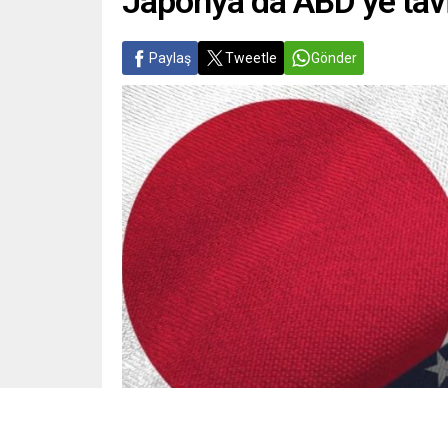
Japonya da ABD’ye ta
Paylaş
Tweetle
Gönder