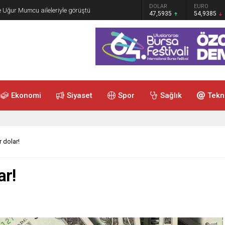
GRAM ALTIN
DOLAR
EURO
e Uğur Mumcu aileleriyle görüştü
6.465,12
47,5935
54,9385
Ekonomi
Siyaset
Spor
Sağlık
Tekn
r dolar!
ar!