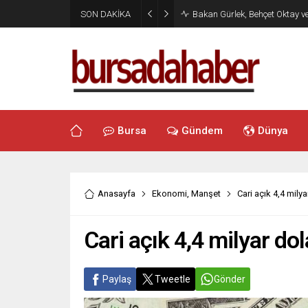
SON DAKİKA
Bakan Gürlek, Behçet Oktay v
Bursa
Gündem
Dünya
Anasayfa
Ekonomi
,
Manşet
Cari açık 4,4 milya
Cari açık 4,4 milyar dol
Paylaş
Tweetle
Gönder