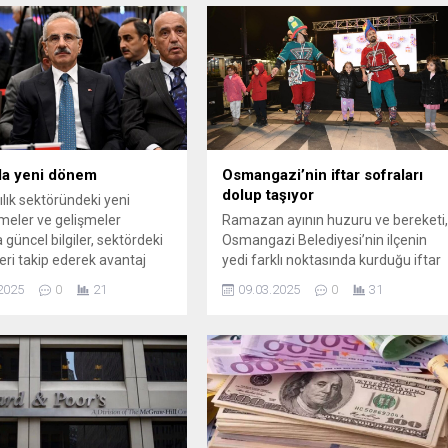
da yeni dönem
Osmangazi’nin iftar sofraları
dolup taşıyor
lık sektöründeki yeni
eler ve gelişmeler
Ramazan ayının huzuru ve bereketi
güncel bilgiler, sektördeki
Osmangazi Belediyesi’nin ilçenin
eri takip ederek avantaj
yedi farklı noktasında kurduğu iftar
.
sofralarında yaşanıyor. İftar
2025
0
21
09.03.2025
0
31
noktalarında her akşam 2700 ilçe
sakini, aynı sofrayı paylaşmanın
mutluluğuna ortak oluyor.
Osmangazi Belediyesi tarafından
kurulan iftar sofraları büyük ilgi
gördü. Osmangazi Meydanı Kent
Lokantası, Soğanlı Kültür Merkezi,
Demirtaş Kültür Merkezi, Bağlarbaşı