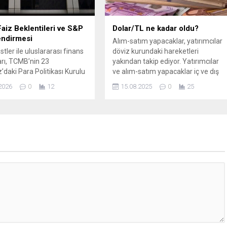
Taziye Evi,...
iz Beklentileri ve S&P
Dolar/TL ne kadar oldu?
endirmesi
Alım-satım yapacaklar, yatırımcılar
tler ile uluslararası finans
döviz kurundaki hareketleri
arı, TCMB’nin 23
yakından takip ediyor. Yatırımcılar
aki Para Politikası Kurulu
ve alım-satım yapacaklar iç ve dış
ında bir hafta vadeli repo
piyasaya hakim olmak için yakından
2026
0
12
15.08.2025
0
25
yüzde 37’de sabit tutacağını
takip ettiği altın ve döviz kurundaki
diyor. Bu ortak beklenti,
son ve güncel veriler araştırılıyor ...
tikasındaki ihtiyatlı duruşun
ebileceğine işaret ediyor.
al Market Intelligence’den
Birch, temmuz
ında politika faizinde
k beklemediğini belirtiyor;
nerji fiyatlarındaki...